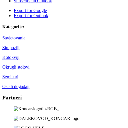
Subscribe in
Outlook
Export for
Google
Export for
Outlook
Kategorije:
Savjetovanja
Simpoziji
Kolokviji
Okrugli stolovi
Seminari
Ostali događaji
Partneri