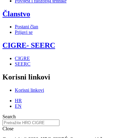
Povijest i filozofija tehnike
Članstvo
Postani član
Prijavi se
CIGRE- SEERC
CIGRE
SEERC
Korisni linkovi
Korisni linkovi
HR
EN
Search
Close