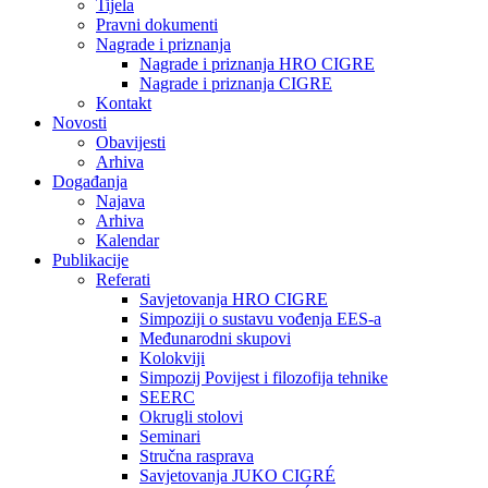
Tijela
Pravni dokumenti
Nagrade i priznanja
Nagrade i priznanja HRO CIGRE
Nagrade i priznanja CIGRE
Kontakt
Novosti
Obavijesti
Arhiva
Događanja
Najava
Arhiva
Kalendar
Publikacije
Referati
Savjetovanja HRO CIGRE
Simpoziji o sustavu vođenja EES-a
Međunarodni skupovi
Kolokviji​
Simpozij Povijest i filozofija tehnike
SEERC
Okrugli stolovi
Seminari​
Stručna rasprava​
Savjetovanja JUKO CIGRÉ