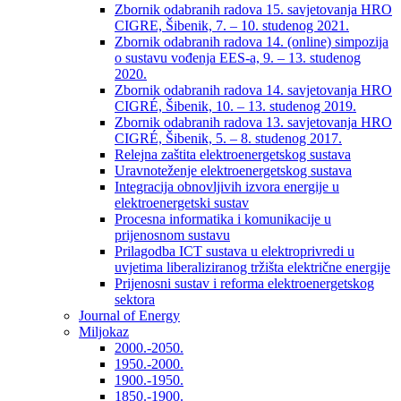
Zbornik odabranih radova 15. savjetovanja HRO
CIGRE, Šibenik, 7. – 10. studenog 2021.
Zbornik odabranih radova 14. (online) simpozija
o sustavu vođenja EES-a, 9. – 13. studenog
2020.
Zbornik odabranih radova 14. savjetovanja HRO
CIGRÉ, Šibenik, 10. – 13. studenog 2019.
Zbornik odabranih radova 13. savjetovanja HRO
CIGRÉ, Šibenik, 5. – 8. studenog 2017.
Relejna zaštita elektroenergetskog sustava
Uravnoteženje elektroenergetskog sustava
Integracija obnovljivih izvora energije u
elektroenergetski sustav
Procesna informatika i komunikacije u
prijenosnom sustavu
Prilagodba ICT sustava u elektroprivredi u
uvjetima liberaliziranog tržišta električne energije
Prijenosni sustav i reforma elektroenergetskog
sektora
Journal of Energy
Miljokaz
2000.-2050.
1950.-2000.
1900.-1950.
1850.-1900.