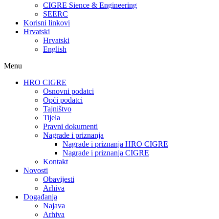
CIGRE Sience & Engineering
SEERC
Korisni linkovi
Hrvatski
Hrvatski
English
Menu
HRO CIGRE
Osnovni podatci​
Opći podatci
Tajništvo
Tijela
Pravni dokumenti
Nagrade i priznanja
Nagrade i priznanja HRO CIGRE
Nagrade i priznanja CIGRE
Kontakt
Novosti
Obavijesti
Arhiva
Događanja
Najava
Arhiva