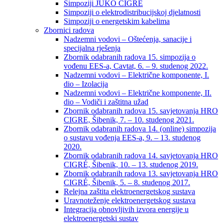
Simpoziji JUKO CIGRÉ
Simpoziji o elektrodistribucijskoj djelatnosti
Simpoziji o energetskim kabelima
Zbornici radova
Nadzemni vodovi – Oštećenja, sanacije i
specijalna rješenja
Zbornik odabranih radova 15. simpozija o
vođenu EES-a, Cavtat, 6. – 9. studenog 2022.
Nadzemni vodovi – Električne komponente, I.
dio – Izolacija
Nadzemni vodovi – Električne komponente, II.
dio – Vodiči i zaštitna užad
Zbornik odabranih radova 15. savjetovanja HRO
CIGRE, Šibenik, 7. – 10. studenog 2021.
Zbornik odabranih radova 14. (online) simpozija
o sustavu vođenja EES-a, 9. – 13. studenog
2020.
Zbornik odabranih radova 14. savjetovanja HRO
CIGRÉ, Šibenik, 10. – 13. studenog 2019.
Zbornik odabranih radova 13. savjetovanja HRO
CIGRÉ, Šibenik, 5. – 8. studenog 2017.
Relejna zaštita elektroenergetskog sustava
Uravnoteženje elektroenergetskog sustava
Integracija obnovljivih izvora energije u
elektroenergetski sustav