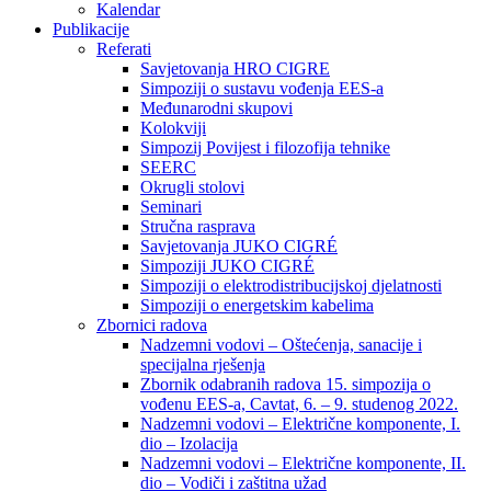
Kalendar
Publikacije
Referati
Savjetovanja HRO CIGRE
Simpoziji o sustavu vođenja EES-a
Međunarodni skupovi
Kolokviji​
Simpozij Povijest i filozofija tehnike
SEERC
Okrugli stolovi
Seminari​
Stručna rasprava​
Savjetovanja JUKO CIGRÉ
Simpoziji JUKO CIGRÉ
Simpoziji o elektrodistribucijskoj djelatnosti
Simpoziji o energetskim kabelima
Zbornici radova
Nadzemni vodovi – Oštećenja, sanacije i
specijalna rješenja
Zbornik odabranih radova 15. simpozija o
vođenu EES-a, Cavtat, 6. – 9. studenog 2022.
Nadzemni vodovi – Električne komponente, I.
dio – Izolacija
Nadzemni vodovi – Električne komponente, II.
dio – Vodiči i zaštitna užad