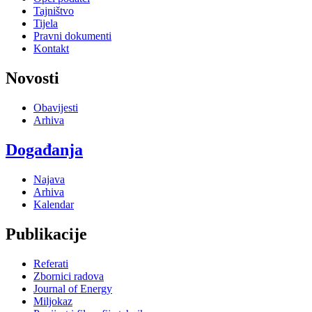
Tajništvo
Tijela
Pravni dokumenti
Kontakt
Novosti
Obavijesti
Arhiva
Događanja
Najava
Arhiva
Kalendar
Publikacije
Referati
Zbornici radova
Journal of Energy
Miljokaz