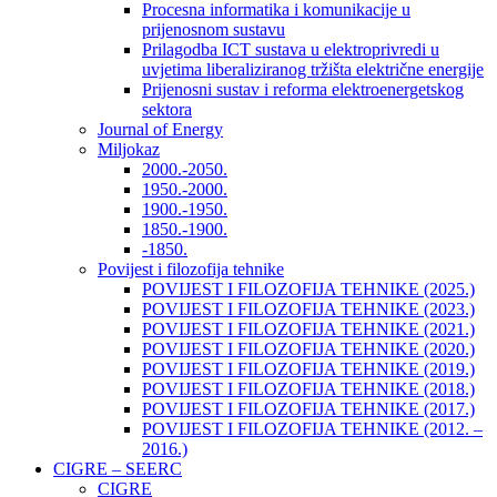
Procesna informatika i komunikacije u
prijenosnom sustavu
Prilagodba ICT sustava u elektroprivredi u
uvjetima liberaliziranog tržišta električne energije
Prijenosni sustav i reforma elektroenergetskog
sektora
Journal of Energy
Miljokaz
2000.-2050.
1950.-2000.
1900.-1950.
1850.-1900.
-1850.
Povijest i filozofija tehnike
POVIJEST I FILOZOFIJA TEHNIKE (2025.)
POVIJEST I FILOZOFIJA TEHNIKE (2023.)
POVIJEST I FILOZOFIJA TEHNIKE (2021.)
POVIJEST I FILOZOFIJA TEHNIKE (2020.)
POVIJEST I FILOZOFIJA TEHNIKE (2019.)
POVIJEST I FILOZOFIJA TEHNIKE (2018.)
POVIJEST I FILOZOFIJA TEHNIKE (2017.)
POVIJEST I FILOZOFIJA TEHNIKE (2012. –
2016.)
CIGRE – SEERC
CIGRE