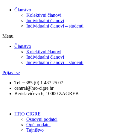
Članstvo
Kolektivni članovi
Individualni članovi
Individualni članovi – studenti
Menu
Članstvo
Kolektivni članovi
Individualni članovi
Individualni članovi – studenti
Prijavi se
Tel.:+385 (0) 1 487 25 07
central@hro-cigre.hr
Berislavićeva 6, 10000 ZAGREB
HRO CIGRE
Osnovni podatci​
Opći podatci
Tajništvo