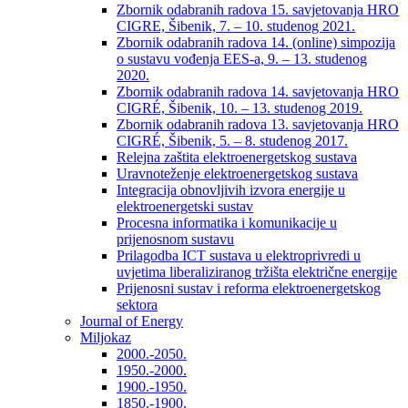
Zbornik odabranih radova 15. savjetovanja HRO
CIGRE, Šibenik, 7. – 10. studenog 2021.
Zbornik odabranih radova 14. (online) simpozija
o sustavu vođenja EES-a, 9. – 13. studenog
2020.
Zbornik odabranih radova 14. savjetovanja HRO
CIGRÉ, Šibenik, 10. – 13. studenog 2019.
Zbornik odabranih radova 13. savjetovanja HRO
CIGRÉ, Šibenik, 5. – 8. studenog 2017.
Relejna zaštita elektroenergetskog sustava
Uravnoteženje elektroenergetskog sustava
Integracija obnovljivih izvora energije u
elektroenergetski sustav
Procesna informatika i komunikacije u
prijenosnom sustavu
Prilagodba ICT sustava u elektroprivredi u
uvjetima liberaliziranog tržišta električne energije
Prijenosni sustav i reforma elektroenergetskog
sektora
Journal of Energy
Miljokaz
2000.-2050.
1950.-2000.
1900.-1950.
1850.-1900.