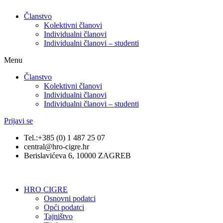
Članstvo
Kolektivni članovi
Individualni članovi
Individualni članovi – studenti
Menu
Članstvo
Kolektivni članovi
Individualni članovi
Individualni članovi – studenti
Prijavi se
Tel.:+385 (0) 1 487 25 07
central@hro-cigre.hr
Berislavićeva 6, 10000 ZAGREB
HRO CIGRE
Osnovni podatci​
Opći podatci
Tajništvo