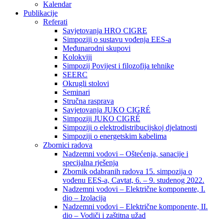
Kalendar
Publikacije
Referati
Savjetovanja HRO CIGRE
Simpoziji o sustavu vođenja EES-a
Međunarodni skupovi
Kolokviji​
Simpozij Povijest i filozofija tehnike
SEERC
Okrugli stolovi
Seminari​
Stručna rasprava​
Savjetovanja JUKO CIGRÉ
Simpoziji JUKO CIGRÉ
Simpoziji o elektrodistribucijskoj djelatnosti
Simpoziji o energetskim kabelima
Zbornici radova
Nadzemni vodovi – Oštećenja, sanacije i
specijalna rješenja
Zbornik odabranih radova 15. simpozija o
vođenu EES-a, Cavtat, 6. – 9. studenog 2022.
Nadzemni vodovi – Električne komponente, I.
dio – Izolacija
Nadzemni vodovi – Električne komponente, II.
dio – Vodiči i zaštitna užad