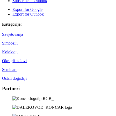
Subscribe in
Outlook
Export for
Google
Export for
Outlook
Kategorije:
Savjetovanja
Simpoziji
Kolokviji
Okrugli stolovi
Seminari
Ostali događaji
Partneri