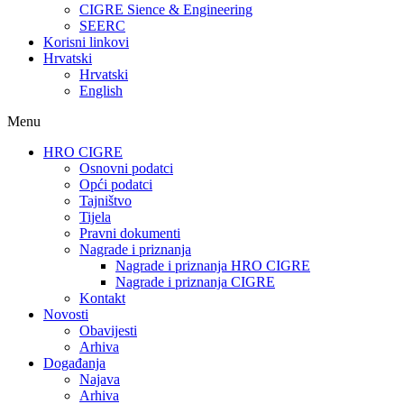
CIGRE Sience & Engineering
SEERC
Korisni linkovi
Hrvatski
Hrvatski
English
Menu
HRO CIGRE
Osnovni podatci​
Opći podatci
Tajništvo
Tijela
Pravni dokumenti
Nagrade i priznanja
Nagrade i priznanja HRO CIGRE
Nagrade i priznanja CIGRE
Kontakt
Novosti
Obavijesti
Arhiva
Događanja
Najava
Arhiva