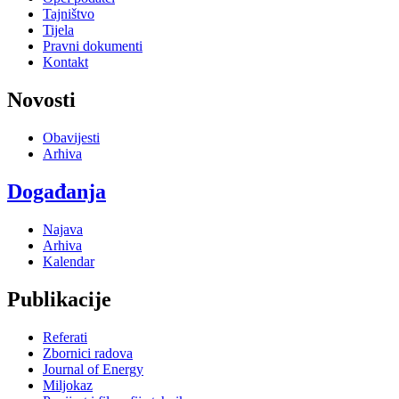
Tajništvo
Tijela
Pravni dokumenti
Kontakt
Novosti
Obavijesti
Arhiva
Događanja
Najava
Arhiva
Kalendar
Publikacije
Referati
Zbornici radova
Journal of Energy
Miljokaz