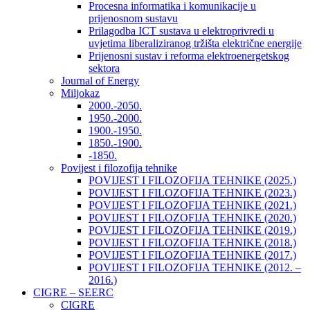
Procesna informatika i komunikacije u
prijenosnom sustavu
Prilagodba ICT sustava u elektroprivredi u
uvjetima liberaliziranog tržišta električne energije
Prijenosni sustav i reforma elektroenergetskog
sektora
Journal of Energy
Miljokaz
2000.-2050.
1950.-2000.
1900.-1950.
1850.-1900.
-1850.
Povijest i filozofija tehnike
POVIJEST I FILOZOFIJA TEHNIKE (2025.)
POVIJEST I FILOZOFIJA TEHNIKE (2023.)
POVIJEST I FILOZOFIJA TEHNIKE (2021.)
POVIJEST I FILOZOFIJA TEHNIKE (2020.)
POVIJEST I FILOZOFIJA TEHNIKE (2019.)
POVIJEST I FILOZOFIJA TEHNIKE (2018.)
POVIJEST I FILOZOFIJA TEHNIKE (2017.)
POVIJEST I FILOZOFIJA TEHNIKE (2012. –
2016.)
CIGRE – SEERC
CIGRE