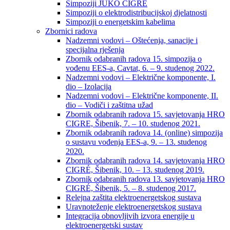
Simpoziji JUKO CIGRÉ
Simpoziji o elektrodistribucijskoj djelatnosti
Simpoziji o energetskim kabelima
Zbornici radova
Nadzemni vodovi – Oštećenja, sanacije i
specijalna rješenja
Zbornik odabranih radova 15. simpozija o
vođenu EES-a, Cavtat, 6. – 9. studenog 2022.
Nadzemni vodovi – Električne komponente, I.
dio – Izolacija
Nadzemni vodovi – Električne komponente, II.
dio – Vodiči i zaštitna užad
Zbornik odabranih radova 15. savjetovanja HRO
CIGRE, Šibenik, 7. – 10. studenog 2021.
Zbornik odabranih radova 14. (online) simpozija
o sustavu vođenja EES-a, 9. – 13. studenog
2020.
Zbornik odabranih radova 14. savjetovanja HRO
CIGRÉ, Šibenik, 10. – 13. studenog 2019.
Zbornik odabranih radova 13. savjetovanja HRO
CIGRÉ, Šibenik, 5. – 8. studenog 2017.
Relejna zaštita elektroenergetskog sustava
Uravnoteženje elektroenergetskog sustava
Integracija obnovljivih izvora energije u
elektroenergetski sustav