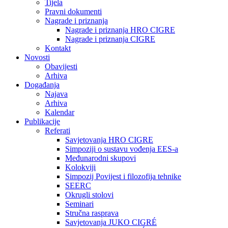
Tijela
Pravni dokumenti
Nagrade i priznanja
Nagrade i priznanja HRO CIGRE
Nagrade i priznanja CIGRE
Kontakt
Novosti
Obavijesti
Arhiva
Događanja
Najava
Arhiva
Kalendar
Publikacije
Referati
Savjetovanja HRO CIGRE
Simpoziji o sustavu vođenja EES-a
Međunarodni skupovi
Kolokviji​
Simpozij Povijest i filozofija tehnike
SEERC
Okrugli stolovi
Seminari​
Stručna rasprava​
Savjetovanja JUKO CIGRÉ