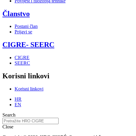
Povijest i filozofija tehnike
Članstvo
Postani član
Prijavi se
CIGRE- SEERC
CIGRE
SEERC
Korisni linkovi
Korisni linkovi
HR
EN
Search
Close