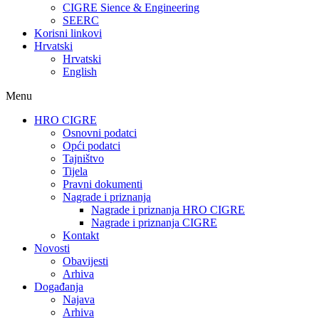
CIGRE Sience & Engineering
SEERC
Korisni linkovi
Hrvatski
Hrvatski
English
Menu
HRO CIGRE
Osnovni podatci​
Opći podatci
Tajništvo
Tijela
Pravni dokumenti
Nagrade i priznanja
Nagrade i priznanja HRO CIGRE
Nagrade i priznanja CIGRE
Kontakt
Novosti
Obavijesti
Arhiva
Događanja
Najava
Arhiva