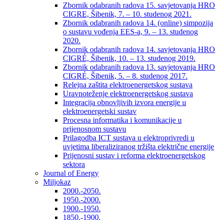
Zbornik odabranih radova 15. savjetovanja HRO
CIGRE, Šibenik, 7. – 10. studenog 2021.
Zbornik odabranih radova 14. (online) simpozija
o sustavu vođenja EES-a, 9. – 13. studenog
2020.
Zbornik odabranih radova 14. savjetovanja HRO
CIGRÉ, Šibenik, 10. – 13. studenog 2019.
Zbornik odabranih radova 13. savjetovanja HRO
CIGRÉ, Šibenik, 5. – 8. studenog 2017.
Relejna zaštita elektroenergetskog sustava
Uravnoteženje elektroenergetskog sustava
Integracija obnovljivih izvora energije u
elektroenergetski sustav
Procesna informatika i komunikacije u
prijenosnom sustavu
Prilagodba ICT sustava u elektroprivredi u
uvjetima liberaliziranog tržišta električne energije
Prijenosni sustav i reforma elektroenergetskog
sektora
Journal of Energy
Miljokaz
2000.-2050.
1950.-2000.
1900.-1950.
1850.-1900.