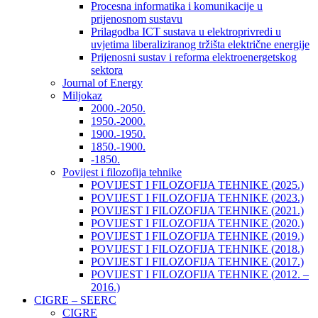
Procesna informatika i komunikacije u
prijenosnom sustavu
Prilagodba ICT sustava u elektroprivredi u
uvjetima liberaliziranog tržišta električne energije
Prijenosni sustav i reforma elektroenergetskog
sektora
Journal of Energy
Miljokaz
2000.-2050.
1950.-2000.
1900.-1950.
1850.-1900.
-1850.
Povijest i filozofija tehnike
POVIJEST I FILOZOFIJA TEHNIKE (2025.)
POVIJEST I FILOZOFIJA TEHNIKE (2023.)
POVIJEST I FILOZOFIJA TEHNIKE (2021.)
POVIJEST I FILOZOFIJA TEHNIKE (2020.)
POVIJEST I FILOZOFIJA TEHNIKE (2019.)
POVIJEST I FILOZOFIJA TEHNIKE (2018.)
POVIJEST I FILOZOFIJA TEHNIKE (2017.)
POVIJEST I FILOZOFIJA TEHNIKE (2012. –
2016.)
CIGRE – SEERC
CIGRE