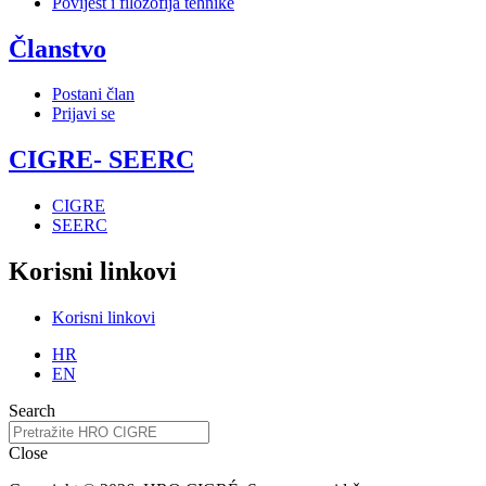
Povijest i filozofija tehnike
Članstvo
Postani član
Prijavi se
CIGRE- SEERC
CIGRE
SEERC
Korisni linkovi
Korisni linkovi
HR
EN
Search
Close