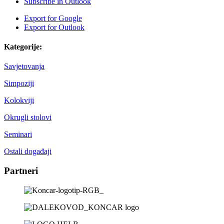
Subscribe in
Outlook
Export for
Google
Export for
Outlook
Kategorije:
Savjetovanja
Simpoziji
Kolokviji
Okrugli stolovi
Seminari
Ostali događaji
Partneri