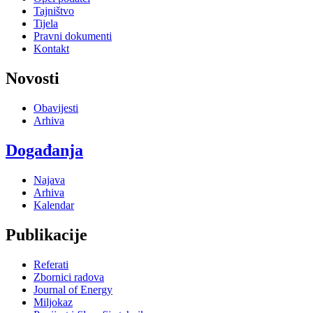
Tajništvo
Tijela
Pravni dokumenti
Kontakt
Novosti
Obavijesti
Arhiva
Događanja
Najava
Arhiva
Kalendar
Publikacije
Referati
Zbornici radova
Journal of Energy
Miljokaz