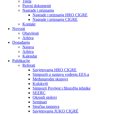
Tijela
Pravni dokumenti
Nagrade i priznanja
Nagrade i priznanja HRO CIGRE
Nagrade i priznanja CIGRE
Kontakt
Novosti
Obavijesti
Arhiva
Događanja
Najava
Arhiva
Kalendar
Publikacije
Referati
Savjetovanja HRO CIGRE
Simpoziji o sustavu vođenja EES-a
Međunarodni skupovi
Kolokviji​
Simpozij Povijest i filozofija tehnike
SEERC
Okrugli stolovi
Seminari​
Stručna rasprava​
Savjetovanja JUKO CIGRÉ