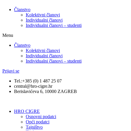
Članstvo
Kolektivni članovi
Individualni članovi
Individualni članovi – studenti
Menu
Članstvo
Kolektivni članovi
Individualni članovi
Individualni članovi – studenti
Prijavi se
Tel.:+385 (0) 1 487 25 07
central@hro-cigre.hr
Berislavićeva 6, 10000 ZAGREB
HRO CIGRE
Osnovni podatci​
Opći podatci
Tajništvo