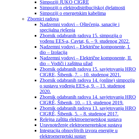
Simpoziji JUKO CIGRÉ
Simpoziji o elektrodistribucijskoj djelatnosti
Simpoziji o energetskim kabelima
Zbornici radova
Nadzemni vodovi – Oštećenja, sanacije i
specijalna rješenja
Zbornik odabranih radova 15. simpozija o
vođenu EES-a, Cavtat, 6. – 9. studenog 2022.
Nadzemni vodovi – Električne komponente, I.
dio – Izolacija
Nadzemni vodovi – Električne komponente, II.
dio – Vodiči i zaštitna užad
Zbornik odabranih radova 15. savjetovanja HRO
CIGRE, Šibenik, 7. – 10. studenog 2021.
Zbornik odabranih radova 14. (online) simpozija
o sustavu vođenja EES-a, 9. – 13. studenog
2020.
Zbornik odabranih radova 14. savjetovanja HRO
CIGRÉ, Šibenik, 10. – 13. studenog 2019.
Zbornik odabranih radova 13. savjetovanja HRO
CIGRÉ, Šibenik, 5. – 8. studenog 2017.
Relejna zaštita elektroenergetskog sustava
Uravnoteženje elektroenergetskog sustava
Integracija obnovljivih izvora energije u
elektroenergetski sustav