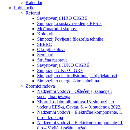
Kalendar
Publikacije
Referati
Savjetovanja HRO CIGRE
Simpoziji o sustavu vođenja EES-a
Međunarodni skupovi
Kolokviji​
Simpozij Povijest i filozofija tehnike
SEERC
Okrugli stolovi
Seminari​
Stručna rasprava​
Savjetovanja JUKO CIGRÉ
Simpoziji JUKO CIGRÉ
Simpoziji o elektrodistribucijskoj djelatnosti
Simpoziji o energetskim kabelima
Zbornici radova
Nadzemni vodovi – Oštećenja, sanacije i
specijalna rješenja
Zbornik odabranih radova 15. simpozija o
vođenu EES-a, Cavtat, 6. – 9. studenog 2022.
Nadzemni vodovi – Električne komponente, I.
dio – Izolacija
Nadzemni vodovi – Električne komponente, II.
dio – Vodiči i zaštitna užad