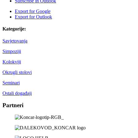
Subscribe in
Outlook
Export for
Google
Export for
Outlook
Kategorije:
Savjetovanja
Simpoziji
Kolokviji
Okrugli stolovi
Seminari
Ostali događaji
Partneri