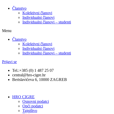
Članstvo
Kolektivni članovi
Individualni članovi
Individualni članovi – studenti
Menu
Članstvo
Kolektivni članovi
Individualni članovi
Individualni članovi – studenti
Prijavi se
Tel.:+385 (0) 1 487 25 07
central@hro-cigre.hr
Berislavićeva 6, 10000 ZAGREB
HRO CIGRE
Osnovni podatci​
Opći podatci
Tajništvo