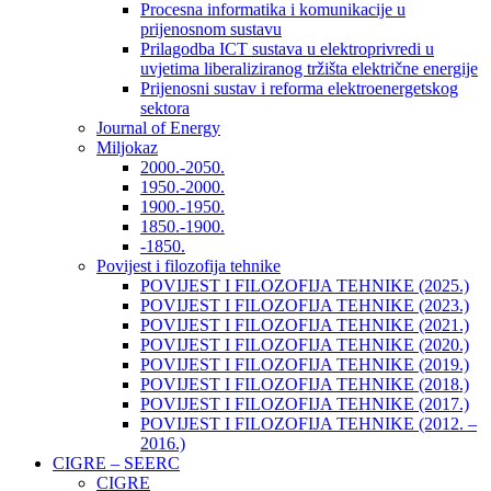
Procesna informatika i komunikacije u
prijenosnom sustavu
Prilagodba ICT sustava u elektroprivredi u
uvjetima liberaliziranog tržišta električne energije
Prijenosni sustav i reforma elektroenergetskog
sektora
Journal of Energy
Miljokaz
2000.-2050.
1950.-2000.
1900.-1950.
1850.-1900.
-1850.
Povijest i filozofija tehnike
POVIJEST I FILOZOFIJA TEHNIKE (2025.)
POVIJEST I FILOZOFIJA TEHNIKE (2023.)
POVIJEST I FILOZOFIJA TEHNIKE (2021.)
POVIJEST I FILOZOFIJA TEHNIKE (2020.)
POVIJEST I FILOZOFIJA TEHNIKE (2019.)
POVIJEST I FILOZOFIJA TEHNIKE (2018.)
POVIJEST I FILOZOFIJA TEHNIKE (2017.)
POVIJEST I FILOZOFIJA TEHNIKE (2012. –
2016.)
CIGRE – SEERC
CIGRE