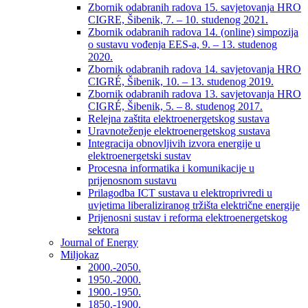
Zbornik odabranih radova 15. savjetovanja HRO
CIGRE, Šibenik, 7. – 10. studenog 2021.
Zbornik odabranih radova 14. (online) simpozija
o sustavu vođenja EES-a, 9. – 13. studenog
2020.
Zbornik odabranih radova 14. savjetovanja HRO
CIGRÉ, Šibenik, 10. – 13. studenog 2019.
Zbornik odabranih radova 13. savjetovanja HRO
CIGRÉ, Šibenik, 5. – 8. studenog 2017.
Relejna zaštita elektroenergetskog sustava
Uravnoteženje elektroenergetskog sustava
Integracija obnovljivih izvora energije u
elektroenergetski sustav
Procesna informatika i komunikacije u
prijenosnom sustavu
Prilagodba ICT sustava u elektroprivredi u
uvjetima liberaliziranog tržišta električne energije
Prijenosni sustav i reforma elektroenergetskog
sektora
Journal of Energy
Miljokaz
2000.-2050.
1950.-2000.
1900.-1950.
1850.-1900.