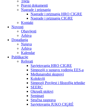
Tijela
Pravni dokumenti
Nagrade i priznanja
Nagrade i priznanja HRO CIGRE
Nagrade i priznanja CIGRE
Kontakt
Novosti
Obavijesti
Arhiva
Događanja
Najava
Arhiva
Kalendar
Publikacije
Referati
Savjetovanja HRO CIGRE
Simpoziji o sustavu vođenja EES-a
Međunarodni skupovi
Kolokviji​
Simpozij Povijest i filozofija tehnike
SEERC
Okrugli stolovi
Seminari​
Stručna rasprava​
Savjetovanja JUKO CIGRÉ