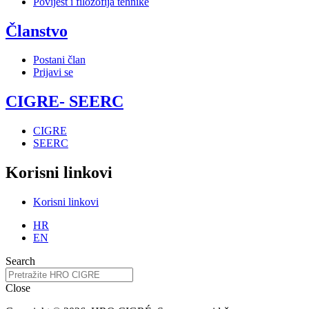
Povijest i filozofija tehnike
Članstvo
Postani član
Prijavi se
CIGRE- SEERC
CIGRE
SEERC
Korisni linkovi
Korisni linkovi
HR
EN
Search
Close