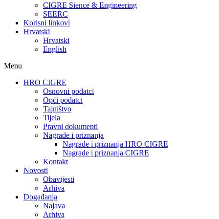
CIGRE Sience & Engineering
SEERC
Korisni linkovi
Hrvatski
Hrvatski
English
Menu
HRO CIGRE
Osnovni podatci​
Opći podatci
Tajništvo
Tijela
Pravni dokumenti
Nagrade i priznanja
Nagrade i priznanja HRO CIGRE
Nagrade i priznanja CIGRE
Kontakt
Novosti
Obavijesti
Arhiva
Događanja
Najava
Arhiva