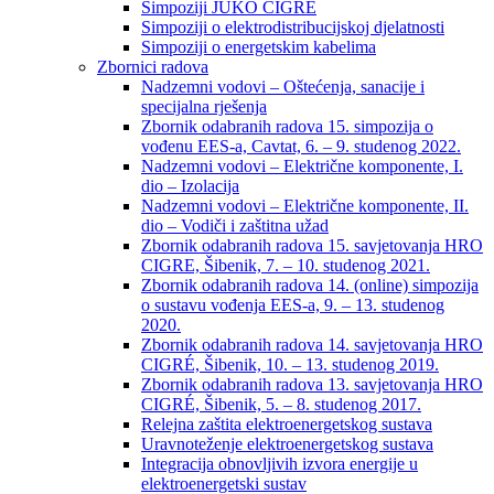
Simpoziji JUKO CIGRÉ
Simpoziji o elektrodistribucijskoj djelatnosti
Simpoziji o energetskim kabelima
Zbornici radova
Nadzemni vodovi – Oštećenja, sanacije i
specijalna rješenja
Zbornik odabranih radova 15. simpozija o
vođenu EES-a, Cavtat, 6. – 9. studenog 2022.
Nadzemni vodovi – Električne komponente, I.
dio – Izolacija
Nadzemni vodovi – Električne komponente, II.
dio – Vodiči i zaštitna užad
Zbornik odabranih radova 15. savjetovanja HRO
CIGRE, Šibenik, 7. – 10. studenog 2021.
Zbornik odabranih radova 14. (online) simpozija
o sustavu vođenja EES-a, 9. – 13. studenog
2020.
Zbornik odabranih radova 14. savjetovanja HRO
CIGRÉ, Šibenik, 10. – 13. studenog 2019.
Zbornik odabranih radova 13. savjetovanja HRO
CIGRÉ, Šibenik, 5. – 8. studenog 2017.
Relejna zaštita elektroenergetskog sustava
Uravnoteženje elektroenergetskog sustava
Integracija obnovljivih izvora energije u
elektroenergetski sustav