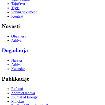
Tajništvo
Tijela
Pravni dokumenti
Kontakt
Novosti
Obavijesti
Arhiva
Događanja
Najava
Arhiva
Kalendar
Publikacije
Referati
Zbornici radova
Journal of Energy
Miljokaz