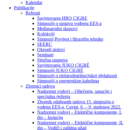
Kalendar
Publikacije
Referati
Savjetovanja HRO CIGRE
Simpoziji o sustavu vođenja EES-a
Međunarodni skupovi
Kolokviji​
Simpozij Povijest i filozofija tehnike
SEERC
Okrugli stolovi
Seminari​
Stručna rasprava​
Savjetovanja JUKO CIGRÉ
Simpoziji JUKO CIGRÉ
Simpoziji o elektrodistribucijskoj djelatnosti
Simpoziji o energetskim kabelima
Zbornici radova
Nadzemni vodovi – Oštećenja, sanacije i
specijalna rješenja
Zbornik odabranih radova 15. simpozija o
vođenu EES-a, Cavtat, 6. – 9. studenog 2022.
Nadzemni vodovi – Električne komponente, I.
dio – Izolacija
Nadzemni vodovi – Električne komponente, II.
dio – Vodiči i zaštitna užad