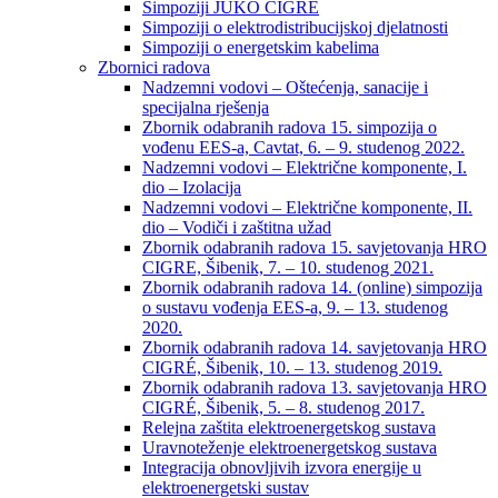
Simpoziji JUKO CIGRÉ
Simpoziji o elektrodistribucijskoj djelatnosti
Simpoziji o energetskim kabelima
Zbornici radova
Nadzemni vodovi – Oštećenja, sanacije i
specijalna rješenja
Zbornik odabranih radova 15. simpozija o
vođenu EES-a, Cavtat, 6. – 9. studenog 2022.
Nadzemni vodovi – Električne komponente, I.
dio – Izolacija
Nadzemni vodovi – Električne komponente, II.
dio – Vodiči i zaštitna užad
Zbornik odabranih radova 15. savjetovanja HRO
CIGRE, Šibenik, 7. – 10. studenog 2021.
Zbornik odabranih radova 14. (online) simpozija
o sustavu vođenja EES-a, 9. – 13. studenog
2020.
Zbornik odabranih radova 14. savjetovanja HRO
CIGRÉ, Šibenik, 10. – 13. studenog 2019.
Zbornik odabranih radova 13. savjetovanja HRO
CIGRÉ, Šibenik, 5. – 8. studenog 2017.
Relejna zaštita elektroenergetskog sustava
Uravnoteženje elektroenergetskog sustava
Integracija obnovljivih izvora energije u
elektroenergetski sustav