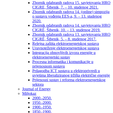
Zbornik odabranih radova 15. savjetovanja HRO
CIGRE, Šibenik, 7. – 10. studenog 2021.
Zbornik odabranih radova 14. (online) simpozija
o sustavu vođenja EES-a, 9. – 13. studenog
2020.
Zbornik odabranih radova 14. savjetovanja HRO
CIGRÉ, Šibenik, 10. – 13. studenog 2019.
Zbornik odabranih radova 13. savjetovanja HRO
CIGRÉ, Šibenik, 5. – 8. studenog 2017.
Relejna zaštita elektroenergetskog sustava
Uravnoteženje elektroenergetskog sustava
Integracija obnovljivih izvora energije u
elektroenergetski sustav
Procesna informatika i komunikacije u
prijenosnom sustavu
Prilagodba ICT sustava u elektroprivredi u
uvjetima liberaliziranog tržišta električne energije
Prijenosni sustav i reforma elektroenergetskog
sektora
Journal of Energy
Miljokaz
2000.-2050.
1950.-2000.
1900.-1950.
1850.-1900.