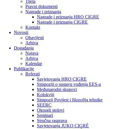
Tijela
Pravni dokumenti
Nagrade i priznanja
Nagrade i priznanja HRO CIGRE
Nagrade i priznanja CIGRE
Kontakt
Novosti
Obavijesti
Arhiva
Događanja
Najava
Arhiva
Kalendar
Publikacije
Referati
Savjetovanja HRO CIGRE
Simpoziji o sustavu vođenja EES-a
Međunarodni skupovi
Kolokviji​
Simpozij Povijest i filozofija tehnike
SEERC
Okrugli stolovi
Seminari​
Stručna rasprava​
Savjetovanja JUKO CIGRÉ