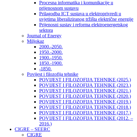
Procesna informatika i komunikacije u
prijenosnom sustavu
Prilagodba ICT sustava u elektroprivredi u
uvjetima liberaliziranog tržišta električne energije
Prijenosni sustav i reforma elektroenergetskog
sektora
Journal of Energy
Miljokaz
2000.-2050.
1950.-2000.
1900.-1950.
1850.-1900.
-1850.
Povijest i filozofija tehnike
POVIJEST I FILOZOFIJA TEHNIKE (2025.)
POVIJEST I FILOZOFIJA TEHNIKE (2023.)
POVIJEST I FILOZOFIJA TEHNIKE (2021.)
POVIJEST I FILOZOFIJA TEHNIKE (2020.)
POVIJEST I FILOZOFIJA TEHNIKE (2019.)
POVIJEST I FILOZOFIJA TEHNIKE (2018.)
POVIJEST I FILOZOFIJA TEHNIKE (2017.)
POVIJEST I FILOZOFIJA TEHNIKE (2012. –
2016.)
CIGRE – SEERC
CIGRE