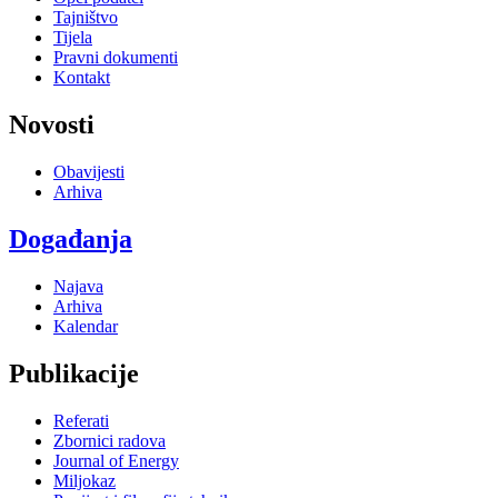
Tajništvo
Tijela
Pravni dokumenti
Kontakt
Novosti
Obavijesti
Arhiva
Događanja
Najava
Arhiva
Kalendar
Publikacije
Referati
Zbornici radova
Journal of Energy
Miljokaz