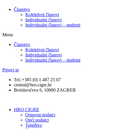
Članstvo
Kolektivni članovi
Individualni članovi
Individualni članovi – studenti
Menu
Članstvo
Kolektivni članovi
Individualni članovi
Individualni članovi – studenti
Prijavi se
Tel.:+385 (0) 1 487 25 07
central@hro-cigre.hr
Berislavićeva 6, 10000 ZAGREB
HRO CIGRE
Osnovni podatci​
Opći podatci
Tajništvo