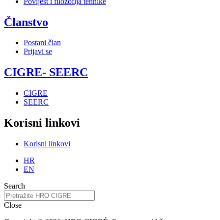
Povijest i filozofija tehnike
Članstvo
Postani član
Prijavi se
CIGRE- SEERC
CIGRE
SEERC
Korisni linkovi
Korisni linkovi
HR
EN
Search
Close