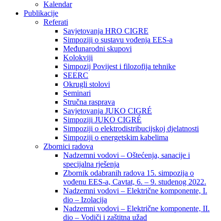
Kalendar
Publikacije
Referati
Savjetovanja HRO CIGRE
Simpoziji o sustavu vođenja EES-a
Međunarodni skupovi
Kolokviji​
Simpozij Povijest i filozofija tehnike
SEERC
Okrugli stolovi
Seminari​
Stručna rasprava​
Savjetovanja JUKO CIGRÉ
Simpoziji JUKO CIGRÉ
Simpoziji o elektrodistribucijskoj djelatnosti
Simpoziji o energetskim kabelima
Zbornici radova
Nadzemni vodovi – Oštećenja, sanacije i
specijalna rješenja
Zbornik odabranih radova 15. simpozija o
vođenu EES-a, Cavtat, 6. – 9. studenog 2022.
Nadzemni vodovi – Električne komponente, I.
dio – Izolacija
Nadzemni vodovi – Električne komponente, II.
dio – Vodiči i zaštitna užad