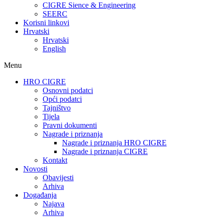
CIGRE Sience & Engineering
SEERC
Korisni linkovi
Hrvatski
Hrvatski
English
Menu
HRO CIGRE
Osnovni podatci​
Opći podatci
Tajništvo
Tijela
Pravni dokumenti
Nagrade i priznanja
Nagrade i priznanja HRO CIGRE
Nagrade i priznanja CIGRE
Kontakt
Novosti
Obavijesti
Arhiva
Događanja
Najava
Arhiva