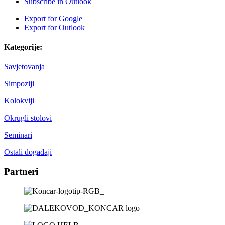
Subscribe in
Outlook
Export for
Google
Export for
Outlook
Kategorije:
Savjetovanja
Simpoziji
Kolokviji
Okrugli stolovi
Seminari
Ostali događaji
Partneri