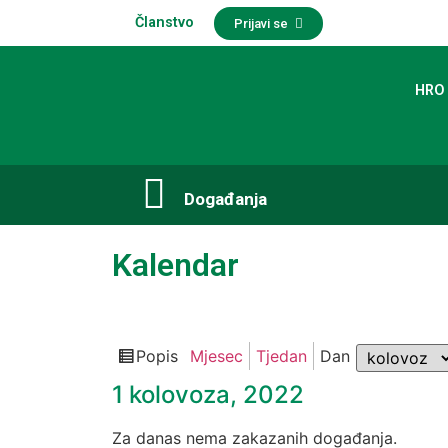
Članstvo
Prijavi se
HRO
Događanja​
Kalendar
Mjesec
Popis
Mjesec
Tjedan
Dan
Pregledaj
kao
1 kolovoza, 2022
Za danas nema zakazanih događanja.