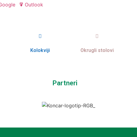
Google
Outlook
Export
Export
for
for
Kolokviji
Okrugli stolovi
Partneri