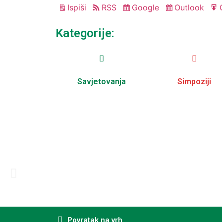
Ispiši
RSS
Google
Outlook
Pregled
Subscribe
Subscribe
in
in
Kategorije:
Savjetovanja
Simpoziji
Povratak na vrh