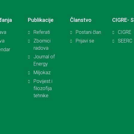
đanja
Publikacije
Članstvo
CIGRE- 
ava
Referati
Postani član
CIGRE
iva
Zbornici
Prijavi se
SEERC
radova
endar
Journal of
Energy
Miljokaz
Povijest i
filozofija
tehnike