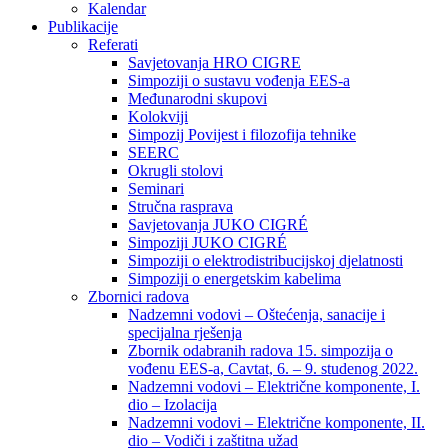
Kalendar
Publikacije
Referati
Savjetovanja HRO CIGRE
Simpoziji o sustavu vođenja EES-a
Međunarodni skupovi
Kolokviji​
Simpozij Povijest i filozofija tehnike
SEERC
Okrugli stolovi
Seminari​
Stručna rasprava​
Savjetovanja JUKO CIGRÉ
Simpoziji JUKO CIGRÉ
Simpoziji o elektrodistribucijskoj djelatnosti
Simpoziji o energetskim kabelima
Zbornici radova
Nadzemni vodovi – Oštećenja, sanacije i
specijalna rješenja
Zbornik odabranih radova 15. simpozija o
vođenu EES-a, Cavtat, 6. – 9. studenog 2022.
Nadzemni vodovi – Električne komponente, I.
dio – Izolacija
Nadzemni vodovi – Električne komponente, II.
dio – Vodiči i zaštitna užad