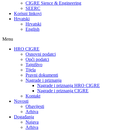
CIGRE Sience & Engineering
SEERC
Korisni linkovi
Hrvatski
Hrvatski
English
Menu
HRO CIGRE
Osnovni podatci​
Opći podatci
Tajništvo
Tijela
Pravni dokumenti
Nagrade i priznanja
Nagrade i priznanja HRO CIGRE
Nagrade i priznanja CIGRE
Kontakt
Novosti
Obavijesti
Arhiva
Događanja
Najava
Arhiva