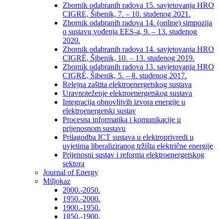
Zbornik odabranih radova 15. savjetovanja HRO
CIGRE, Šibenik, 7. – 10. studenog 2021.
Zbornik odabranih radova 14. (online) simpozija
o sustavu vođenja EES-a, 9. – 13. studenog
2020.
Zbornik odabranih radova 14. savjetovanja HRO
CIGRÉ, Šibenik, 10. – 13. studenog 2019.
Zbornik odabranih radova 13. savjetovanja HRO
CIGRÉ, Šibenik, 5. – 8. studenog 2017.
Relejna zaštita elektroenergetskog sustava
Uravnoteženje elektroenergetskog sustava
Integracija obnovljivih izvora energije u
elektroenergetski sustav
Procesna informatika i komunikacije u
prijenosnom sustavu
Prilagodba ICT sustava u elektroprivredi u
uvjetima liberaliziranog tržišta električne energije
Prijenosni sustav i reforma elektroenergetskog
sektora
Journal of Energy
Miljokaz
2000.-2050.
1950.-2000.
1900.-1950.
1850.-1900.