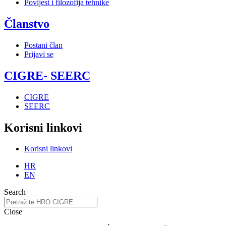
Povijest i filozofija tehnike
Članstvo
Postani član
Prijavi se
CIGRE- SEERC
CIGRE
SEERC
Korisni linkovi
Korisni linkovi
HR
EN
Search
Close