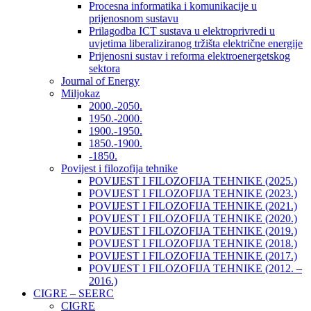
Procesna informatika i komunikacije u
prijenosnom sustavu
Prilagodba ICT sustava u elektroprivredi u
uvjetima liberaliziranog tržišta električne energije
Prijenosni sustav i reforma elektroenergetskog
sektora
Journal of Energy
Miljokaz
2000.-2050.
1950.-2000.
1900.-1950.
1850.-1900.
-1850.
Povijest i filozofija tehnike
POVIJEST I FILOZOFIJA TEHNIKE (2025.)
POVIJEST I FILOZOFIJA TEHNIKE (2023.)
POVIJEST I FILOZOFIJA TEHNIKE (2021.)
POVIJEST I FILOZOFIJA TEHNIKE (2020.)
POVIJEST I FILOZOFIJA TEHNIKE (2019.)
POVIJEST I FILOZOFIJA TEHNIKE (2018.)
POVIJEST I FILOZOFIJA TEHNIKE (2017.)
POVIJEST I FILOZOFIJA TEHNIKE (2012. –
2016.)
CIGRE – SEERC
CIGRE