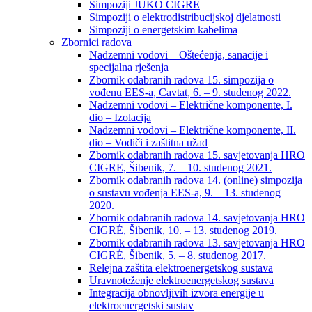
Simpoziji JUKO CIGRÉ
Simpoziji o elektrodistribucijskoj djelatnosti
Simpoziji o energetskim kabelima
Zbornici radova
Nadzemni vodovi – Oštećenja, sanacije i
specijalna rješenja
Zbornik odabranih radova 15. simpozija o
vođenu EES-a, Cavtat, 6. – 9. studenog 2022.
Nadzemni vodovi – Električne komponente, I.
dio – Izolacija
Nadzemni vodovi – Električne komponente, II.
dio – Vodiči i zaštitna užad
Zbornik odabranih radova 15. savjetovanja HRO
CIGRE, Šibenik, 7. – 10. studenog 2021.
Zbornik odabranih radova 14. (online) simpozija
o sustavu vođenja EES-a, 9. – 13. studenog
2020.
Zbornik odabranih radova 14. savjetovanja HRO
CIGRÉ, Šibenik, 10. – 13. studenog 2019.
Zbornik odabranih radova 13. savjetovanja HRO
CIGRÉ, Šibenik, 5. – 8. studenog 2017.
Relejna zaštita elektroenergetskog sustava
Uravnoteženje elektroenergetskog sustava
Integracija obnovljivih izvora energije u
elektroenergetski sustav