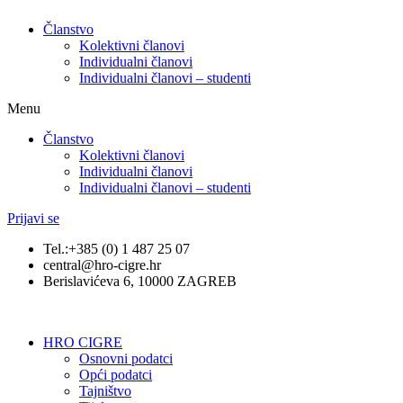
Članstvo
Kolektivni članovi
Individualni članovi
Individualni članovi – studenti
Menu
Članstvo
Kolektivni članovi
Individualni članovi
Individualni članovi – studenti
Prijavi se
Tel.:+385 (0) 1 487 25 07
central@hro-cigre.hr
Berislavićeva 6, 10000 ZAGREB
HRO CIGRE
Osnovni podatci​
Opći podatci
Tajništvo