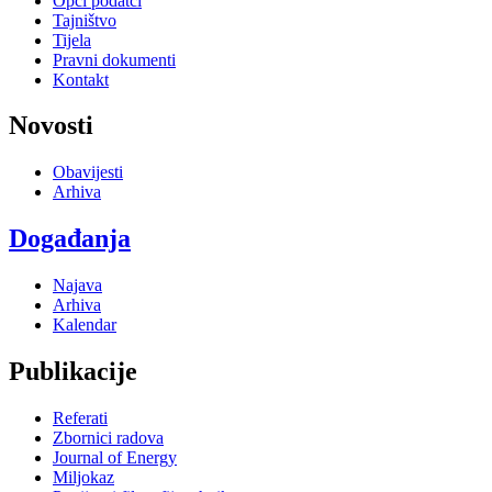
Opći podatci
Tajništvo
Tijela
Pravni dokumenti
Kontakt
Novosti
Obavijesti
Arhiva
Događanja
Najava
Arhiva
Kalendar
Publikacije
Referati
Zbornici radova
Journal of Energy
Miljokaz