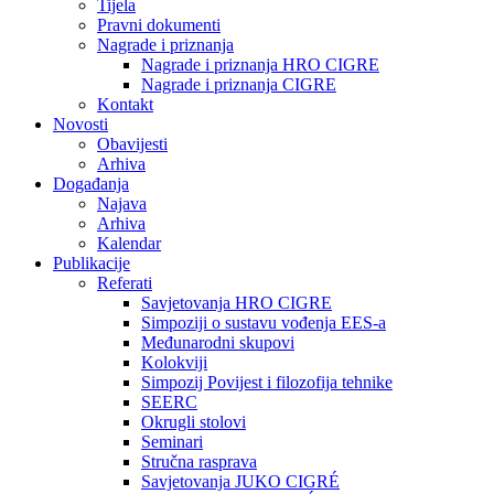
Tijela
Pravni dokumenti
Nagrade i priznanja
Nagrade i priznanja HRO CIGRE
Nagrade i priznanja CIGRE
Kontakt
Novosti
Obavijesti
Arhiva
Događanja
Najava
Arhiva
Kalendar
Publikacije
Referati
Savjetovanja HRO CIGRE
Simpoziji o sustavu vođenja EES-a
Međunarodni skupovi
Kolokviji​
Simpozij Povijest i filozofija tehnike
SEERC
Okrugli stolovi
Seminari​
Stručna rasprava​
Savjetovanja JUKO CIGRÉ