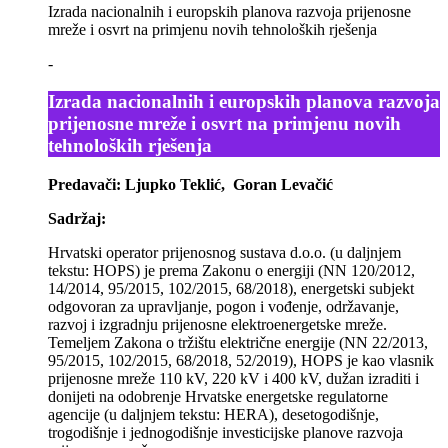
Izrada nacionalnih i europskih planova razvoja prijenosne
mreže i osvrt na primjenu novih tehnoloških rješenja
-
Izrada nacionalnih i europskih planova razvoja
prijenosne mreže i osvrt na primjenu novih
tehnoloških rješenja
Predavači: Ljupko Teklić, Goran Levačić
Sadržaj:
Hrvatski operator prijenosnog sustava d.o.o. (u daljnjem
tekstu: HOPS) je prema Zakonu o energiji (NN 120/2012,
14/2014, 95/2015, 102/2015, 68/2018), energetski subjekt
odgovoran za upravljanje, pogon i vođenje, održavanje,
razvoj i izgradnju prijenosne elektroenergetske mreže.
Temeljem Zakona o tržištu električne energije (NN 22/2013,
95/2015, 102/2015, 68/2018, 52/2019), HOPS je kao vlasnik
prijenosne mreže 110 kV, 220 kV i 400 kV, dužan izraditi i
donijeti na odobrenje Hrvatske energetske regulatorne
agencije (u daljnjem tekstu: HERA), desetogodišnje,
trogodišnje i jednogodišnje investicijske planove razvoja