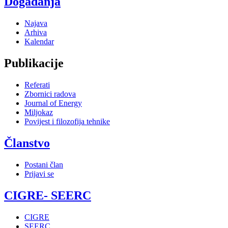
Događanja
Najava
Arhiva
Kalendar
Publikacije
Referati
Zbornici radova
Journal of Energy
Miljokaz
Povijest i filozofija tehnike
Članstvo
Postani član
Prijavi se
CIGRE- SEERC
CIGRE
SEERC