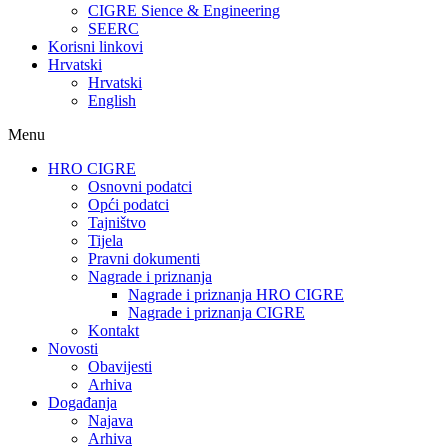
CIGRE Sience & Engineering
SEERC
Korisni linkovi
Hrvatski
Hrvatski
English
Menu
HRO CIGRE
Osnovni podatci​
Opći podatci
Tajništvo
Tijela
Pravni dokumenti
Nagrade i priznanja
Nagrade i priznanja HRO CIGRE
Nagrade i priznanja CIGRE
Kontakt
Novosti
Obavijesti
Arhiva
Događanja
Najava
Arhiva