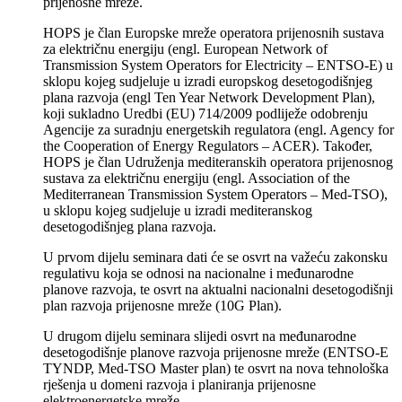
prijenosne mreže.
HOPS je član Europske mreže operatora prijenosnih sustava
za električnu energiju (engl. European Network of
Transmission System Operators for Electricity – ENTSO-E) u
sklopu kojeg sudjeluje u izradi europskog desetogodišnjeg
plana razvoja (engl Ten Year Network Development Plan),
koji sukladno Uredbi (EU) 714/2009 podliježe odobrenju
Agencije za suradnju energetskih regulatora (engl. Agency for
the Cooperation of Energy Regulators – ACER). Također,
HOPS je član Udruženja mediteranskih operatora prijenosnog
sustava za električnu energiju (engl. Association of the
Mediterranean Transmission System Operators – Med-TSO),
u sklopu kojeg sudjeluje u izradi mediteranskog
desetogodišnjeg plana razvoja.
U prvom dijelu seminara dati će se osvrt na važeću zakonsku
regulativu koja se odnosi na nacionalne i međunarodne
planove razvoja, te osvrt na aktualni nacionalni desetogodišnji
plan razvoja prijenosne mreže (10G Plan).
U drugom dijelu seminara slijedi osvrt na međunarodne
desetogodišnje planove razvoja prijenosne mreže (ENTSO-E
TYNDP, Med-TSO Master plan) te osvrt na nova tehnološka
rješenja u domeni razvoja i planiranja prijenosne
elektroenergetske mreže.