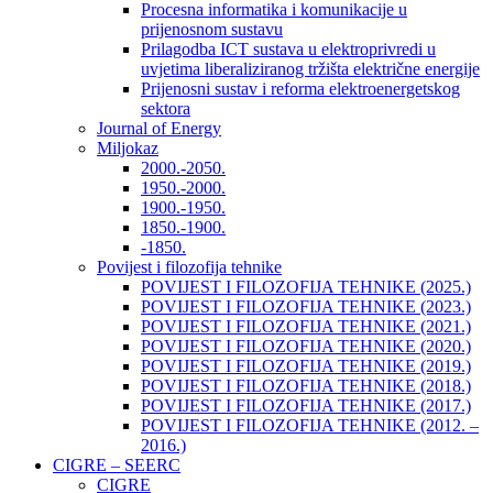
Procesna informatika i komunikacije u
prijenosnom sustavu
Prilagodba ICT sustava u elektroprivredi u
uvjetima liberaliziranog tržišta električne energije
Prijenosni sustav i reforma elektroenergetskog
sektora
Journal of Energy
Miljokaz
2000.-2050.
1950.-2000.
1900.-1950.
1850.-1900.
-1850.
Povijest i filozofija tehnike
POVIJEST I FILOZOFIJA TEHNIKE (2025.)
POVIJEST I FILOZOFIJA TEHNIKE (2023.)
POVIJEST I FILOZOFIJA TEHNIKE (2021.)
POVIJEST I FILOZOFIJA TEHNIKE (2020.)
POVIJEST I FILOZOFIJA TEHNIKE (2019.)
POVIJEST I FILOZOFIJA TEHNIKE (2018.)
POVIJEST I FILOZOFIJA TEHNIKE (2017.)
POVIJEST I FILOZOFIJA TEHNIKE (2012. –
2016.)
CIGRE – SEERC
CIGRE