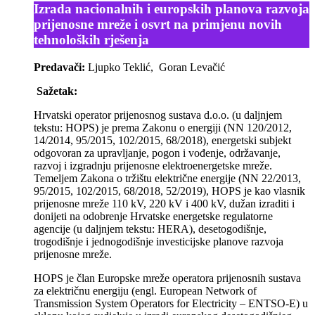
Izrada nacionalnih i europskih planova razvoja
prijenosne mreže i osvrt na primjenu novih
tehnoloških rješenja
Predavači:
Ljupko Teklić, Goran Levačić
Sažetak:
Hrvatski operator prijenosnog sustava d.o.o. (u daljnjem
tekstu: HOPS) je prema Zakonu o energiji (NN 120/2012,
14/2014, 95/2015, 102/2015, 68/2018), energetski subjekt
odgovoran za upravljanje, pogon i vođenje, održavanje,
razvoj i izgradnju prijenosne elektroenergetske mreže.
Temeljem Zakona o tržištu električne energije (NN 22/2013,
95/2015, 102/2015, 68/2018, 52/2019), HOPS je kao vlasnik
prijenosne mreže 110 kV, 220 kV i 400 kV, dužan izraditi i
donijeti na odobrenje Hrvatske energetske regulatorne
agencije (u daljnjem tekstu: HERA), desetogodišnje,
trogodišnje i jednogodišnje investicijske planove razvoja
prijenosne mreže.
HOPS je član Europske mreže operatora prijenosnih sustava
za električnu energiju (engl. European Network of
Transmission System Operators for Electricity – ENTSO-E) u