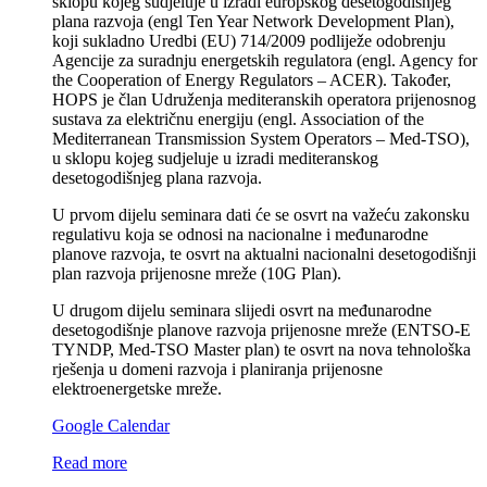
sklopu kojeg sudjeluje u izradi europskog desetogodišnjeg
plana razvoja (engl Ten Year Network Development Plan),
koji sukladno Uredbi (EU) 714/2009 podliježe odobrenju
Agencije za suradnju energetskih regulatora (engl. Agency for
the Cooperation of Energy Regulators – ACER). Također,
HOPS je član Udruženja mediteranskih operatora prijenosnog
sustava za električnu energiju (engl. Association of the
Mediterranean Transmission System Operators – Med-TSO),
u sklopu kojeg sudjeluje u izradi mediteranskog
desetogodišnjeg plana razvoja.
U prvom dijelu seminara dati će se osvrt na važeću zakonsku
regulativu koja se odnosi na nacionalne i međunarodne
planove razvoja, te osvrt na aktualni nacionalni desetogodišnji
plan razvoja prijenosne mreže (10G Plan).
U drugom dijelu seminara slijedi osvrt na međunarodne
desetogodišnje planove razvoja prijenosne mreže (ENTSO-E
TYNDP, Med-TSO Master plan) te osvrt na nova tehnološka
rješenja u domeni razvoja i planiranja prijenosne
elektroenergetske mreže.
Google Calendar
Read more