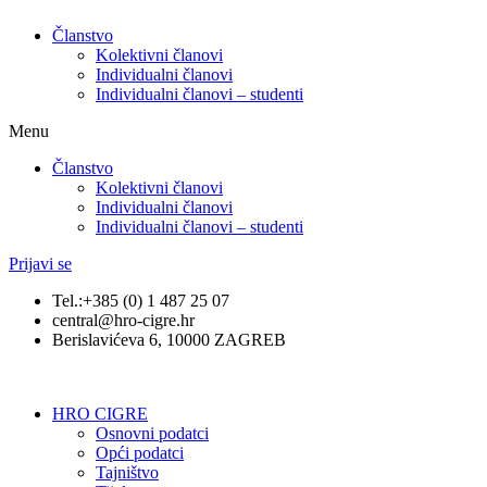
Članstvo
Kolektivni članovi
Individualni članovi
Individualni članovi – studenti
Menu
Članstvo
Kolektivni članovi
Individualni članovi
Individualni članovi – studenti
Prijavi se
Tel.:+385 (0) 1 487 25 07
central@hro-cigre.hr
Berislavićeva 6, 10000 ZAGREB
HRO CIGRE
Osnovni podatci​
Opći podatci
Tajništvo