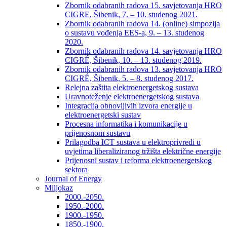
Zbornik odabranih radova 15. savjetovanja HRO
CIGRE, Šibenik, 7. – 10. studenog 2021.
Zbornik odabranih radova 14. (online) simpozija
o sustavu vođenja EES-a, 9. – 13. studenog
2020.
Zbornik odabranih radova 14. savjetovanja HRO
CIGRÉ, Šibenik, 10. – 13. studenog 2019.
Zbornik odabranih radova 13. savjetovanja HRO
CIGRÉ, Šibenik, 5. – 8. studenog 2017.
Relejna zaštita elektroenergetskog sustava
Uravnoteženje elektroenergetskog sustava
Integracija obnovljivih izvora energije u
elektroenergetski sustav
Procesna informatika i komunikacije u
prijenosnom sustavu
Prilagodba ICT sustava u elektroprivredi u
uvjetima liberaliziranog tržišta električne energije
Prijenosni sustav i reforma elektroenergetskog
sektora
Journal of Energy
Miljokaz
2000.-2050.
1950.-2000.
1900.-1950.
1850.-1900.