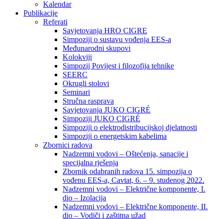
Kalendar
Publikacije
Referati
Savjetovanja HRO CIGRE
Simpoziji o sustavu vođenja EES-a
Međunarodni skupovi
Kolokviji​
Simpozij Povijest i filozofija tehnike
SEERC
Okrugli stolovi
Seminari​
Stručna rasprava​
Savjetovanja JUKO CIGRÉ
Simpoziji JUKO CIGRÉ
Simpoziji o elektrodistribucijskoj djelatnosti
Simpoziji o energetskim kabelima
Zbornici radova
Nadzemni vodovi – Oštećenja, sanacije i
specijalna rješenja
Zbornik odabranih radova 15. simpozija o
vođenu EES-a, Cavtat, 6. – 9. studenog 2022.
Nadzemni vodovi – Električne komponente, I.
dio – Izolacija
Nadzemni vodovi – Električne komponente, II.
dio – Vodiči i zaštitna užad