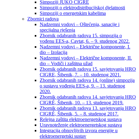
Simpoziji JUKO CIGRÉ
Simpoziji o elektrodistribucijskoj djelatnosti
Simpoziji o energetskim kabelima
Zbornici radova
Nadzemni vodovi – Oštećenja, sanacije i
specijalna rješenja
Zbornik odabranih radova 15. simpozija o
vođenu EES-a, Cavtat, 6. – 9. studenog 2022.
Nadzemni vodovi – Električne komponente, I.
dio – Izolacija
Nadzemni vodovi – Električne komponente, II.
dio – Vodiči i zaštitna užad
Zbornik odabranih radova 15. savjetovanja HRO
CIGRE, Šibenik, 7. – 10. studenog 2021.
Zbornik odabranih radova 14. (online) simpozija
o sustavu vođenja EES-a, 9. – 13. studenog
2020.
Zbornik odabranih radova 14. savjetovanja HRO
CIGRÉ, Šibenik, 10. – 13. studenog 2019.
Zbornik odabranih radova 13. savjetovanja HRO
CIGRÉ, Šibenik, 5. – 8. studenog 2017.
Relejna zaštita elektroenergetskog sustava
Uravnoteženje elektroenergetskog sustava
Integracija obnovljivih izvora energije u
elektroenergetski sustav