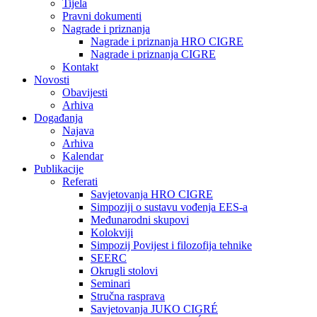
Tijela
Pravni dokumenti
Nagrade i priznanja
Nagrade i priznanja HRO CIGRE
Nagrade i priznanja CIGRE
Kontakt
Novosti
Obavijesti
Arhiva
Događanja
Najava
Arhiva
Kalendar
Publikacije
Referati
Savjetovanja HRO CIGRE
Simpoziji o sustavu vođenja EES-a
Međunarodni skupovi
Kolokviji​
Simpozij Povijest i filozofija tehnike
SEERC
Okrugli stolovi
Seminari​
Stručna rasprava​
Savjetovanja JUKO CIGRÉ