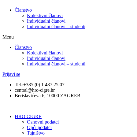
Članstvo
Kolektivni članovi
Individualni članovi
Individualni članovi – studenti
Menu
Članstvo
Kolektivni članovi
Individualni članovi
Individualni članovi – studenti
Prijavi se
Tel.:+385 (0) 1 487 25 07
central@hro-cigre.hr
Berislavićeva 6, 10000 ZAGREB
HRO CIGRE
Osnovni podatci​
Opći podatci
Tajništvo