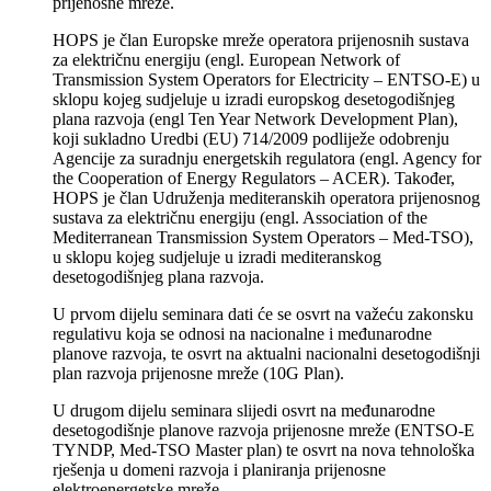
prijenosne mreže.
HOPS je član Europske mreže operatora prijenosnih sustava
za električnu energiju (engl. European Network of
Transmission System Operators for Electricity – ENTSO-E) u
sklopu kojeg sudjeluje u izradi europskog desetogodišnjeg
plana razvoja (engl Ten Year Network Development Plan),
koji sukladno Uredbi (EU) 714/2009 podliježe odobrenju
Agencije za suradnju energetskih regulatora (engl. Agency for
the Cooperation of Energy Regulators – ACER). Također,
HOPS je član Udruženja mediteranskih operatora prijenosnog
sustava za električnu energiju (engl. Association of the
Mediterranean Transmission System Operators – Med-TSO),
u sklopu kojeg sudjeluje u izradi mediteranskog
desetogodišnjeg plana razvoja.
U prvom dijelu seminara dati će se osvrt na važeću zakonsku
regulativu koja se odnosi na nacionalne i međunarodne
planove razvoja, te osvrt na aktualni nacionalni desetogodišnji
plan razvoja prijenosne mreže (10G Plan).
U drugom dijelu seminara slijedi osvrt na međunarodne
desetogodišnje planove razvoja prijenosne mreže (ENTSO-E
TYNDP, Med-TSO Master plan) te osvrt na nova tehnološka
rješenja u domeni razvoja i planiranja prijenosne
elektroenergetske mreže.