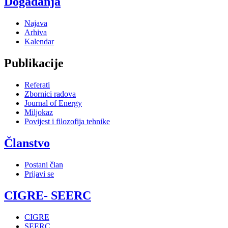
Događanja
Najava
Arhiva
Kalendar
Publikacije
Referati
Zbornici radova
Journal of Energy
Miljokaz
Povijest i filozofija tehnike
Članstvo
Postani član
Prijavi se
CIGRE- SEERC
CIGRE
SEERC