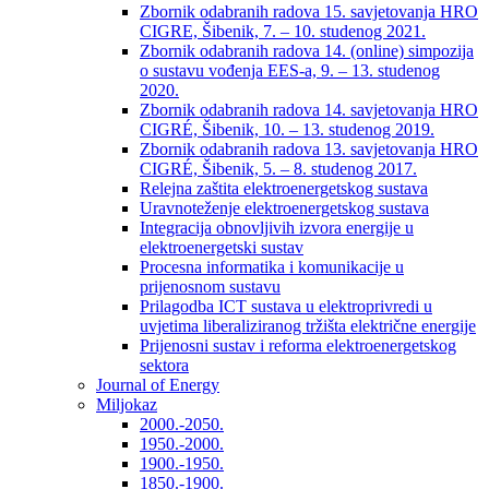
Zbornik odabranih radova 15. savjetovanja HRO
CIGRE, Šibenik, 7. – 10. studenog 2021.
Zbornik odabranih radova 14. (online) simpozija
o sustavu vođenja EES-a, 9. – 13. studenog
2020.
Zbornik odabranih radova 14. savjetovanja HRO
CIGRÉ, Šibenik, 10. – 13. studenog 2019.
Zbornik odabranih radova 13. savjetovanja HRO
CIGRÉ, Šibenik, 5. – 8. studenog 2017.
Relejna zaštita elektroenergetskog sustava
Uravnoteženje elektroenergetskog sustava
Integracija obnovljivih izvora energije u
elektroenergetski sustav
Procesna informatika i komunikacije u
prijenosnom sustavu
Prilagodba ICT sustava u elektroprivredi u
uvjetima liberaliziranog tržišta električne energije
Prijenosni sustav i reforma elektroenergetskog
sektora
Journal of Energy
Miljokaz
2000.-2050.
1950.-2000.
1900.-1950.
1850.-1900.