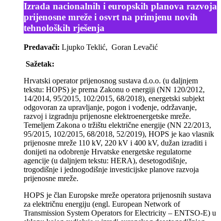
Izrada nacionalnih i europskih planova razvoja
prijenosne mreže i osvrt na primjenu novih
tehnoloških rješenja
Predavači:
Ljupko Teklić, Goran Levačić
Sažetak:
Hrvatski operator prijenosnog sustava d.o.o. (u daljnjem
tekstu: HOPS) je prema Zakonu o energiji (NN 120/2012,
14/2014, 95/2015, 102/2015, 68/2018), energetski subjekt
odgovoran za upravljanje, pogon i vođenje, održavanje,
razvoj i izgradnju prijenosne elektroenergetske mreže.
Temeljem Zakona o tržištu električne energije (NN 22/2013,
95/2015, 102/2015, 68/2018, 52/2019), HOPS je kao vlasnik
prijenosne mreže 110 kV, 220 kV i 400 kV, dužan izraditi i
donijeti na odobrenje Hrvatske energetske regulatorne
agencije (u daljnjem tekstu: HERA), desetogodišnje,
trogodišnje i jednogodišnje investicijske planove razvoja
prijenosne mreže.
HOPS je član Europske mreže operatora prijenosnih sustava
za električnu energiju (engl. European Network of
Transmission System Operators for Electricity – ENTSO-E) u