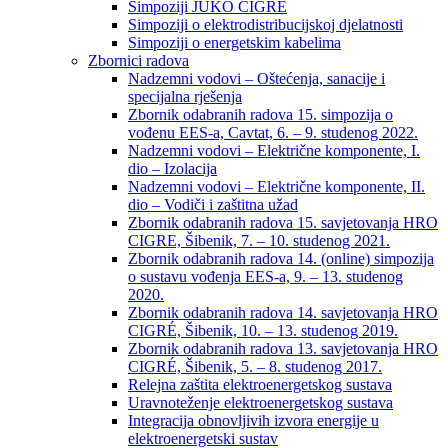
Simpoziji JUKO CIGRÉ
Simpoziji o elektrodistribucijskoj djelatnosti
Simpoziji o energetskim kabelima
Zbornici radova
Nadzemni vodovi – Oštećenja, sanacije i
specijalna rješenja
Zbornik odabranih radova 15. simpozija o
vođenu EES-a, Cavtat, 6. – 9. studenog 2022.
Nadzemni vodovi – Električne komponente, I.
dio – Izolacija
Nadzemni vodovi – Električne komponente, II.
dio – Vodiči i zaštitna užad
Zbornik odabranih radova 15. savjetovanja HRO
CIGRE, Šibenik, 7. – 10. studenog 2021.
Zbornik odabranih radova 14. (online) simpozija
o sustavu vođenja EES-a, 9. – 13. studenog
2020.
Zbornik odabranih radova 14. savjetovanja HRO
CIGRÉ, Šibenik, 10. – 13. studenog 2019.
Zbornik odabranih radova 13. savjetovanja HRO
CIGRÉ, Šibenik, 5. – 8. studenog 2017.
Relejna zaštita elektroenergetskog sustava
Uravnoteženje elektroenergetskog sustava
Integracija obnovljivih izvora energije u
elektroenergetski sustav