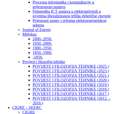
Procesna informatika i komunikacije u
prijenosnom sustavu
Prilagodba ICT sustava u elektroprivredi u
uvjetima liberaliziranog tržišta električne energije
Prijenosni sustav i reforma elektroenergetskog
sektora
Journal of Energy
Miljokaz
2000.-2050.
1950.-2000.
1900.-1950.
1850.-1900.
-1850.
Povijest i filozofija tehnike
POVIJEST I FILOZOFIJA TEHNIKE (2025.)
POVIJEST I FILOZOFIJA TEHNIKE (2023.)
POVIJEST I FILOZOFIJA TEHNIKE (2021.)
POVIJEST I FILOZOFIJA TEHNIKE (2020.)
POVIJEST I FILOZOFIJA TEHNIKE (2019.)
POVIJEST I FILOZOFIJA TEHNIKE (2018.)
POVIJEST I FILOZOFIJA TEHNIKE (2017.)
POVIJEST I FILOZOFIJA TEHNIKE (2012. –
2016.)
CIGRE – SEERC
CIGRE