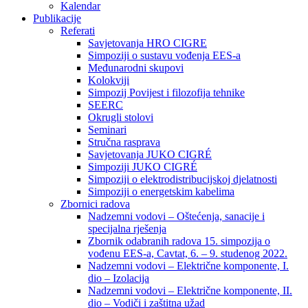
Kalendar
Publikacije
Referati
Savjetovanja HRO CIGRE
Simpoziji o sustavu vođenja EES-a
Međunarodni skupovi
Kolokviji​
Simpozij Povijest i filozofija tehnike
SEERC
Okrugli stolovi
Seminari​
Stručna rasprava​
Savjetovanja JUKO CIGRÉ
Simpoziji JUKO CIGRÉ
Simpoziji o elektrodistribucijskoj djelatnosti
Simpoziji o energetskim kabelima
Zbornici radova
Nadzemni vodovi – Oštećenja, sanacije i
specijalna rješenja
Zbornik odabranih radova 15. simpozija o
vođenu EES-a, Cavtat, 6. – 9. studenog 2022.
Nadzemni vodovi – Električne komponente, I.
dio – Izolacija
Nadzemni vodovi – Električne komponente, II.
dio – Vodiči i zaštitna užad