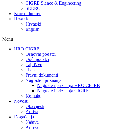
CIGRE Sience & Engineering
SEERC
Korisni linkovi
Hrvatski
Hrvatski
English
Menu
HRO CIGRE
Osnovni podatci​
Opći podatci
Tajništvo
Tijela
Pravni dokumenti
Nagrade i priznanja
Nagrade i priznanja HRO CIGRE
Nagrade i priznanja CIGRE
Kontakt
Novosti
Obavijesti
Arhiva
Događanja
Najava
Arhiva