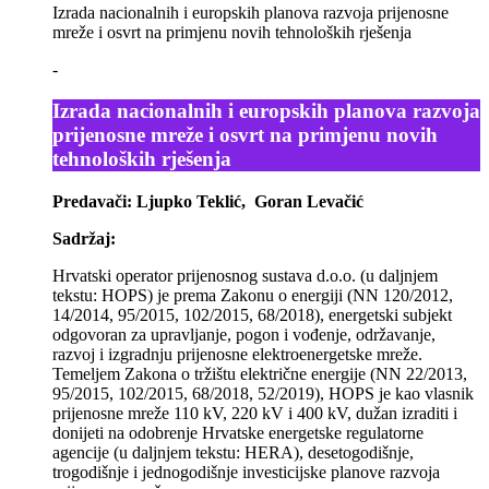
Izrada nacionalnih i europskih planova razvoja prijenosne
mreže i osvrt na primjenu novih tehnoloških rješenja
-
Izrada nacionalnih i europskih planova razvoja
prijenosne mreže i osvrt na primjenu novih
tehnoloških rješenja
Predavači: Ljupko Teklić, Goran Levačić
Sadržaj:
Hrvatski operator prijenosnog sustava d.o.o. (u daljnjem
tekstu: HOPS) je prema Zakonu o energiji (NN 120/2012,
14/2014, 95/2015, 102/2015, 68/2018), energetski subjekt
odgovoran za upravljanje, pogon i vođenje, održavanje,
razvoj i izgradnju prijenosne elektroenergetske mreže.
Temeljem Zakona o tržištu električne energije (NN 22/2013,
95/2015, 102/2015, 68/2018, 52/2019), HOPS je kao vlasnik
prijenosne mreže 110 kV, 220 kV i 400 kV, dužan izraditi i
donijeti na odobrenje Hrvatske energetske regulatorne
agencije (u daljnjem tekstu: HERA), desetogodišnje,
trogodišnje i jednogodišnje investicijske planove razvoja