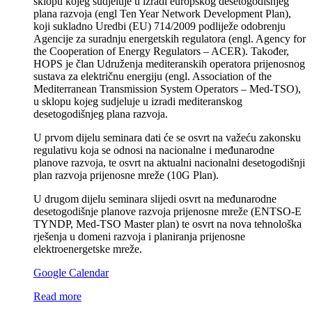
sklopu kojeg sudjeluje u izradi europskog desetogodišnjeg
plana razvoja (engl Ten Year Network Development Plan),
koji sukladno Uredbi (EU) 714/2009 podliježe odobrenju
Agencije za suradnju energetskih regulatora (engl. Agency for
the Cooperation of Energy Regulators – ACER). Također,
HOPS je član Udruženja mediteranskih operatora prijenosnog
sustava za električnu energiju (engl. Association of the
Mediterranean Transmission System Operators – Med-TSO),
u sklopu kojeg sudjeluje u izradi mediteranskog
desetogodišnjeg plana razvoja.
U prvom dijelu seminara dati će se osvrt na važeću zakonsku
regulativu koja se odnosi na nacionalne i međunarodne
planove razvoja, te osvrt na aktualni nacionalni desetogodišnji
plan razvoja prijenosne mreže (10G Plan).
U drugom dijelu seminara slijedi osvrt na međunarodne
desetogodišnje planove razvoja prijenosne mreže (ENTSO-E
TYNDP, Med-TSO Master plan) te osvrt na nova tehnološka
rješenja u domeni razvoja i planiranja prijenosne
elektroenergetske mreže.
Google Calendar
Read more