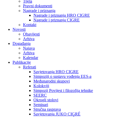
Tijela
Pravni dokumenti
Nagrade i priznanja
Nagrade i priznanja HRO CIGRE
Nagrade i priznanja CIGRE
Kontakt
Novosti
Obavijesti
Arhiva
Događanja
Najava
Arhiva
Kalendar
Publikacije
Referati
Savjetovanja HRO CIGRE
Simpoziji o sustavu vođenja EES-a
Međunarodni skupovi
Kolokviji​
Simpozij Povijest i filozofija tehnike
SEERC
Okrugli stolovi
Seminari​
Stručna rasprava​
Savjetovanja JUKO CIGRÉ