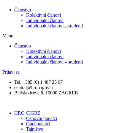
Članstvo
Kolektivni članovi
Individualni članovi
Individualni članovi – studenti
Menu
Članstvo
Kolektivni članovi
Individualni članovi
Individualni članovi – studenti
Prijavi se
Tel.:+385 (0) 1 487 25 07
central@hro-cigre.hr
Berislavićeva 6, 10000 ZAGREB
HRO CIGRE
Osnovni podatci​
Opći podatci
Tajništvo