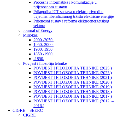
Procesna informatika i komunikacije u
prijenosnom sustavu
Prilagodba ICT sustava u elektroprivredi u
uvjetima liberaliziranog tržišta električne energije
Prijenosni sustav i reforma elektroenergetskog
sektora
Journal of Energy
Miljokaz
2000.-2050.
1950.-2000.
1900.-1950.
1850.-1900.
-1850.
Povijest i filozofija tehnike
POVIJEST I FILOZOFIJA TEHNIKE (2025.)
POVIJEST I FILOZOFIJA TEHNIKE (2023.)
POVIJEST I FILOZOFIJA TEHNIKE (2021.)
POVIJEST I FILOZOFIJA TEHNIKE (2020.)
POVIJEST I FILOZOFIJA TEHNIKE (2019.)
POVIJEST I FILOZOFIJA TEHNIKE (2018.)
POVIJEST I FILOZOFIJA TEHNIKE (2017.)
POVIJEST I FILOZOFIJA TEHNIKE (2012. –
2016.)
CIGRE – SEERC
CIGRE