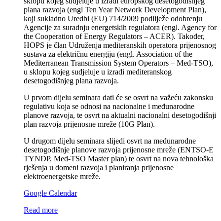
sklopu kojeg sudjeluje u izradi europskog desetogodišnjeg
plana razvoja (engl Ten Year Network Development Plan),
koji sukladno Uredbi (EU) 714/2009 podliježe odobrenju
Agencije za suradnju energetskih regulatora (engl. Agency for
the Cooperation of Energy Regulators – ACER). Također,
HOPS je član Udruženja mediteranskih operatora prijenosnog
sustava za električnu energiju (engl. Association of the
Mediterranean Transmission System Operators – Med-TSO),
u sklopu kojeg sudjeluje u izradi mediteranskog
desetogodišnjeg plana razvoja.
U prvom dijelu seminara dati će se osvrt na važeću zakonsku
regulativu koja se odnosi na nacionalne i međunarodne
planove razvoja, te osvrt na aktualni nacionalni desetogodišnji
plan razvoja prijenosne mreže (10G Plan).
U drugom dijelu seminara slijedi osvrt na međunarodne
desetogodišnje planove razvoja prijenosne mreže (ENTSO-E
TYNDP, Med-TSO Master plan) te osvrt na nova tehnološka
rješenja u domeni razvoja i planiranja prijenosne
elektroenergetske mreže.
Google Calendar
Read more