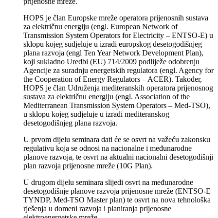
prijenosne mreže.
HOPS je član Europske mreže operatora prijenosnih sustava
za električnu energiju (engl. European Network of
Transmission System Operators for Electricity – ENTSO-E) u
sklopu kojeg sudjeluje u izradi europskog desetogodišnjeg
plana razvoja (engl Ten Year Network Development Plan),
koji sukladno Uredbi (EU) 714/2009 podliježe odobrenju
Agencije za suradnju energetskih regulatora (engl. Agency for
the Cooperation of Energy Regulators – ACER). Također,
HOPS je član Udruženja mediteranskih operatora prijenosnog
sustava za električnu energiju (engl. Association of the
Mediterranean Transmission System Operators – Med-TSO),
u sklopu kojeg sudjeluje u izradi mediteranskog
desetogodišnjeg plana razvoja.
U prvom dijelu seminara dati će se osvrt na važeću zakonsku
regulativu koja se odnosi na nacionalne i međunarodne
planove razvoja, te osvrt na aktualni nacionalni desetogodišnji
plan razvoja prijenosne mreže (10G Plan).
U drugom dijelu seminara slijedi osvrt na međunarodne
desetogodišnje planove razvoja prijenosne mreže (ENTSO-E
TYNDP, Med-TSO Master plan) te osvrt na nova tehnološka
rješenja u domeni razvoja i planiranja prijenosne
elektroenergetske mreže.