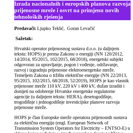
Izrada nacionalnih i europskih planova razvoja
prijenosne mreže i osvrt na primjenu novih
tehnoloških rješenja
Predavači:
Ljupko Teklić, Goran Levačić
Sažetak:
Hrvatski operator prijenosnog sustava d.o.o. (u daljnjem
tekstu: HOPS) je prema Zakonu o energiji (NN 120/2012,
14/2014, 95/2015, 102/2015, 68/2018), energetski subjekt
odgovoran za upravljanje, pogon i vođenje, održavanje,
razvoj i izgradnju prijenosne elektroenergetske mreže.
Temeljem Zakona o tržištu električne energije (NN 22/2013,
95/2015, 102/2015, 68/2018, 52/2019), HOPS je kao vlasnik
prijenosne mreže 110 kV, 220 kV i 400 kV, dužan izraditi i
donijeti na odobrenje Hrvatske energetske regulatorne
agencije (u daljnjem tekstu: HERA), desetogodišnje,
trogodišnje i jednogodišnje investicijske planove razvoja
prijenosne mreže.
HOPS je član Europske mreže operatora prijenosnih sustava
za električnu energiju (engl. European Network of
Transmission System Operators for Electricity – ENTSO-E) u