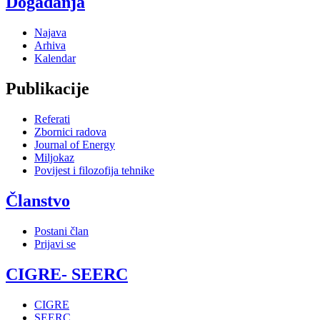
Događanja
Najava
Arhiva
Kalendar
Publikacije
Referati
Zbornici radova
Journal of Energy
Miljokaz
Povijest i filozofija tehnike
Članstvo
Postani član
Prijavi se
CIGRE- SEERC
CIGRE
SEERC