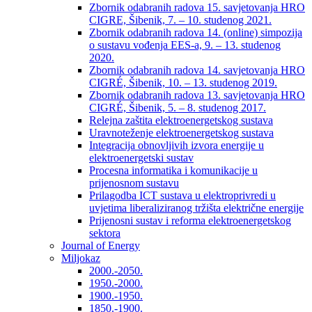
Zbornik odabranih radova 15. savjetovanja HRO
CIGRE, Šibenik, 7. – 10. studenog 2021.
Zbornik odabranih radova 14. (online) simpozija
o sustavu vođenja EES-a, 9. – 13. studenog
2020.
Zbornik odabranih radova 14. savjetovanja HRO
CIGRÉ, Šibenik, 10. – 13. studenog 2019.
Zbornik odabranih radova 13. savjetovanja HRO
CIGRÉ, Šibenik, 5. – 8. studenog 2017.
Relejna zaštita elektroenergetskog sustava
Uravnoteženje elektroenergetskog sustava
Integracija obnovljivih izvora energije u
elektroenergetski sustav
Procesna informatika i komunikacije u
prijenosnom sustavu
Prilagodba ICT sustava u elektroprivredi u
uvjetima liberaliziranog tržišta električne energije
Prijenosni sustav i reforma elektroenergetskog
sektora
Journal of Energy
Miljokaz
2000.-2050.
1950.-2000.
1900.-1950.
1850.-1900.