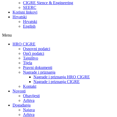
CIGRE Sience & Engineering
SEERC
Korisni linkovi
Hrvatski
Hrvatski
English
Menu
HRO CIGRE
Osnovni podatci​
Opći podatci
Tajništvo
Tijela
Pravni dokumenti
Nagrade i priznanja
Nagrade i priznanja HRO CIGRE
Nagrade i priznanja CIGRE
Kontakt
Novosti
Obavijesti
Arhiva
Događanja
Najava
Arhiva