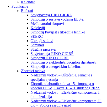
Kalendar
Publikacije
Referati
Savjetovanja HRO CIGRE
Simpoziji o sustavu vođenja EES-a
Međunarodni skupovi
Kolokviji​
Simpozij Povijest i filozofija tehnike
SEERC
Okrugli stolovi
Seminari​
Stručna rasprava​
Savjetovanja JUKO CIGRÉ
Simpoziji JUKO CIGRÉ
Simpoziji o elektrodistribucijskoj djelatnosti
Simpoziji o energetskim kabelima
Zbornici radova
Nadzemni vodovi – Oštećenja, sanacije i
specijalna rješenja
Zbornik odabranih radova 15. simpozija o
vođenu EES-a, Cavtat, 6. – 9. studenog 2022.
Nadzemni vodovi – Električne komponente, I.
dio – Izolacija
Nadzemni vodovi – Električne komponente, II.
dio – Vodiči i zaštitna užad