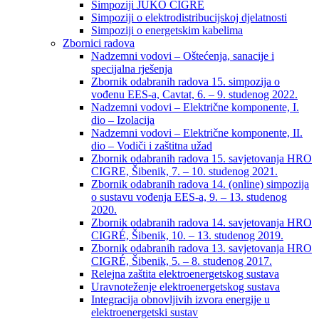
Simpoziji JUKO CIGRÉ
Simpoziji o elektrodistribucijskoj djelatnosti
Simpoziji o energetskim kabelima
Zbornici radova
Nadzemni vodovi – Oštećenja, sanacije i
specijalna rješenja
Zbornik odabranih radova 15. simpozija o
vođenu EES-a, Cavtat, 6. – 9. studenog 2022.
Nadzemni vodovi – Električne komponente, I.
dio – Izolacija
Nadzemni vodovi – Električne komponente, II.
dio – Vodiči i zaštitna užad
Zbornik odabranih radova 15. savjetovanja HRO
CIGRE, Šibenik, 7. – 10. studenog 2021.
Zbornik odabranih radova 14. (online) simpozija
o sustavu vođenja EES-a, 9. – 13. studenog
2020.
Zbornik odabranih radova 14. savjetovanja HRO
CIGRÉ, Šibenik, 10. – 13. studenog 2019.
Zbornik odabranih radova 13. savjetovanja HRO
CIGRÉ, Šibenik, 5. – 8. studenog 2017.
Relejna zaštita elektroenergetskog sustava
Uravnoteženje elektroenergetskog sustava
Integracija obnovljivih izvora energije u
elektroenergetski sustav