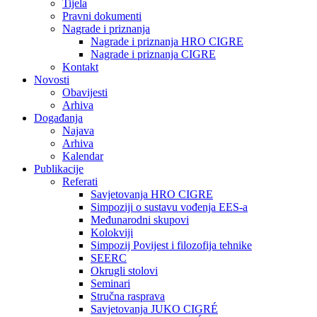
Tijela
Pravni dokumenti
Nagrade i priznanja
Nagrade i priznanja HRO CIGRE
Nagrade i priznanja CIGRE
Kontakt
Novosti
Obavijesti
Arhiva
Događanja
Najava
Arhiva
Kalendar
Publikacije
Referati
Savjetovanja HRO CIGRE
Simpoziji o sustavu vođenja EES-a
Međunarodni skupovi
Kolokviji​
Simpozij Povijest i filozofija tehnike
SEERC
Okrugli stolovi
Seminari​
Stručna rasprava​
Savjetovanja JUKO CIGRÉ