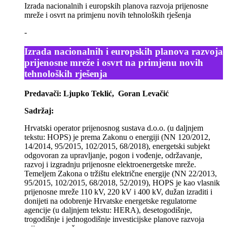
Izrada nacionalnih i europskih planova razvoja prijenosne
mreže i osvrt na primjenu novih tehnoloških rješenja
-
Izrada nacionalnih i europskih planova razvoja
prijenosne mreže i osvrt na primjenu novih
tehnoloških rješenja
Predavači: Ljupko Teklić, Goran Levačić
Sadržaj:
Hrvatski operator prijenosnog sustava d.o.o. (u daljnjem
tekstu: HOPS) je prema Zakonu o energiji (NN 120/2012,
14/2014, 95/2015, 102/2015, 68/2018), energetski subjekt
odgovoran za upravljanje, pogon i vođenje, održavanje,
razvoj i izgradnju prijenosne elektroenergetske mreže.
Temeljem Zakona o tržištu električne energije (NN 22/2013,
95/2015, 102/2015, 68/2018, 52/2019), HOPS je kao vlasnik
prijenosne mreže 110 kV, 220 kV i 400 kV, dužan izraditi i
donijeti na odobrenje Hrvatske energetske regulatorne
agencije (u daljnjem tekstu: HERA), desetogodišnje,
trogodišnje i jednogodišnje investicijske planove razvoja