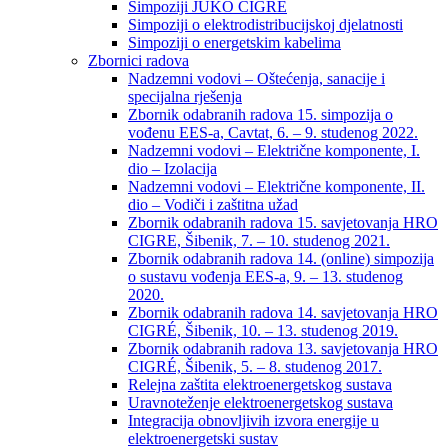
Simpoziji JUKO CIGRÉ
Simpoziji o elektrodistribucijskoj djelatnosti
Simpoziji o energetskim kabelima
Zbornici radova
Nadzemni vodovi – Oštećenja, sanacije i
specijalna rješenja
Zbornik odabranih radova 15. simpozija o
vođenu EES-a, Cavtat, 6. – 9. studenog 2022.
Nadzemni vodovi – Električne komponente, I.
dio – Izolacija
Nadzemni vodovi – Električne komponente, II.
dio – Vodiči i zaštitna užad
Zbornik odabranih radova 15. savjetovanja HRO
CIGRE, Šibenik, 7. – 10. studenog 2021.
Zbornik odabranih radova 14. (online) simpozija
o sustavu vođenja EES-a, 9. – 13. studenog
2020.
Zbornik odabranih radova 14. savjetovanja HRO
CIGRÉ, Šibenik, 10. – 13. studenog 2019.
Zbornik odabranih radova 13. savjetovanja HRO
CIGRÉ, Šibenik, 5. – 8. studenog 2017.
Relejna zaštita elektroenergetskog sustava
Uravnoteženje elektroenergetskog sustava
Integracija obnovljivih izvora energije u
elektroenergetski sustav