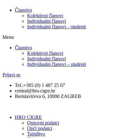
Članstvo
Kolektivni članovi
Individualni članovi
Individualni članovi – studenti
Menu
Članstvo
Kolektivni članovi
Individualni članovi
Individualni članovi – studenti
Prijavi se
Tel.:+385 (0) 1 487 25 07
central@hro-cigre.hr
Berislavićeva 6, 10000 ZAGREB
HRO CIGRE
Osnovni podatci​
Opći podatci
Tajništvo