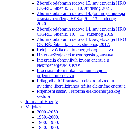
Zbornik odabranih radova 15. savjetovanja HRO
CIGRE, Šibenik, 7. – 10. studenog 2021.
Zbornik odabranih radova 14. (online) simpozija
o sustavu vođenja EES-a, 9. – 13. studenog
2020.
Zbornik odabranih radova 14. savjetovanja HRO
CIGRÉ, Šibenik, 10. – 13. studenog 2019.
Zbornik odabranih radova 13. savjetovanja HRO
CIGRÉ, Šibenik, 5. – 8. studenog 2017.
Relejna zaštita elektroenergetskog sustava
Uravnoteženje elektroenergetskog sustava
Integracija obnovljivih izvora energije u
elektroenergetski sustav
Procesna informatika i komunikacije u
prijenosnom sustavu
Prilagodba ICT sustava u elektroprivredi u
uvjetima liberaliziranog tržišta električne energije
Prijenosni sustav i reforma elektroenergetskog
sektora
Journal of Energy
Miljokaz
2000.-2050.
1950.-2000.
1900.-1950.
1850.-1900.