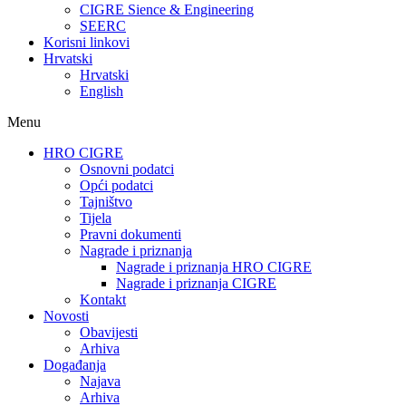
CIGRE Sience & Engineering
SEERC
Korisni linkovi
Hrvatski
Hrvatski
English
Menu
HRO CIGRE
Osnovni podatci​
Opći podatci
Tajništvo
Tijela
Pravni dokumenti
Nagrade i priznanja
Nagrade i priznanja HRO CIGRE
Nagrade i priznanja CIGRE
Kontakt
Novosti
Obavijesti
Arhiva
Događanja
Najava
Arhiva