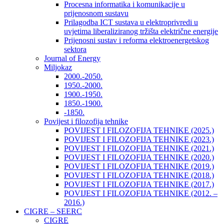
Procesna informatika i komunikacije u
prijenosnom sustavu
Prilagodba ICT sustava u elektroprivredi u
uvjetima liberaliziranog tržišta električne energije
Prijenosni sustav i reforma elektroenergetskog
sektora
Journal of Energy
Miljokaz
2000.-2050.
1950.-2000.
1900.-1950.
1850.-1900.
-1850.
Povijest i filozofija tehnike
POVIJEST I FILOZOFIJA TEHNIKE (2025.)
POVIJEST I FILOZOFIJA TEHNIKE (2023.)
POVIJEST I FILOZOFIJA TEHNIKE (2021.)
POVIJEST I FILOZOFIJA TEHNIKE (2020.)
POVIJEST I FILOZOFIJA TEHNIKE (2019.)
POVIJEST I FILOZOFIJA TEHNIKE (2018.)
POVIJEST I FILOZOFIJA TEHNIKE (2017.)
POVIJEST I FILOZOFIJA TEHNIKE (2012. –
2016.)
CIGRE – SEERC
CIGRE