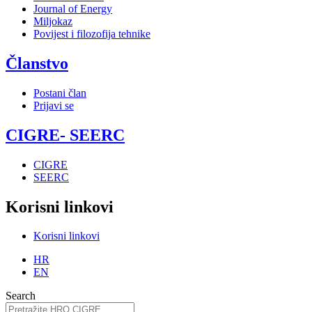
Journal of Energy
Miljokaz
Povijest i filozofija tehnike
Članstvo
Postani član
Prijavi se
CIGRE- SEERC
CIGRE
SEERC
Korisni linkovi
Korisni linkovi
HR
EN
Search