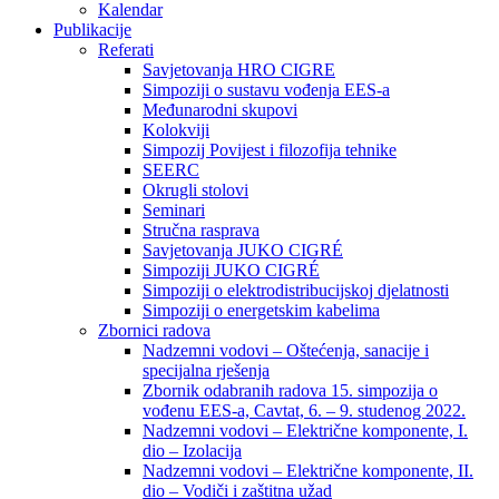
Kalendar
Publikacije
Referati
Savjetovanja HRO CIGRE
Simpoziji o sustavu vođenja EES-a
Međunarodni skupovi
Kolokviji​
Simpozij Povijest i filozofija tehnike
SEERC
Okrugli stolovi
Seminari​
Stručna rasprava​
Savjetovanja JUKO CIGRÉ
Simpoziji JUKO CIGRÉ
Simpoziji o elektrodistribucijskoj djelatnosti
Simpoziji o energetskim kabelima
Zbornici radova
Nadzemni vodovi – Oštećenja, sanacije i
specijalna rješenja
Zbornik odabranih radova 15. simpozija o
vođenu EES-a, Cavtat, 6. – 9. studenog 2022.
Nadzemni vodovi – Električne komponente, I.
dio – Izolacija
Nadzemni vodovi – Električne komponente, II.
dio – Vodiči i zaštitna užad