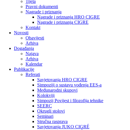
Tijela
Pravni dokumenti
Nagrade i priznanja
Nagrade i priznanja HRO CIGRE
Nagrade i priznanja CIGRE
Kontakt
Novosti
Obavijesti
Arhiva
Događanja
Najava
Arhiva
Kalendar
Publikacije
Referati
Savjetovanja HRO CIGRE
Simpoziji o sustavu vođenja EES-a
Međunarodni skupovi
Kolokviji​
Simpozij Povijest i filozofija tehnike
SEERC
Okrugli stolovi
Seminari​
Stručna rasprava​
Savjetovanja JUKO CIGRÉ