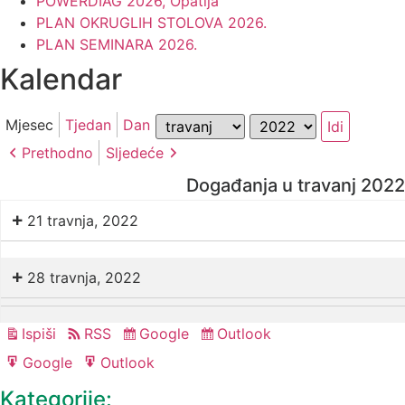
POWERDIAG 2026, Opatija
PLAN OKRUGLIH STOLOVA 2026.
PLAN SEMINARA 2026.
Kalendar
Mjesec
Godina
Mjesec
Tjedan
Dan
Prethodno
Sljedeće
Događanja u travanj 2022
21 travnja, 2022
Blockhain
u
28 travnja, 2022
elektroenergetici
Izrada
Izrada
–
nacionalnih
Ispiši
RSS
Google
Outlook
Pregled
Subscribe
Subscribe
nacionalnih
mogućnosti
i
in
in
i
Google
Outlook
integracije
Export
Export
europskih
europskih
for
for
i
Kategorije:
planova