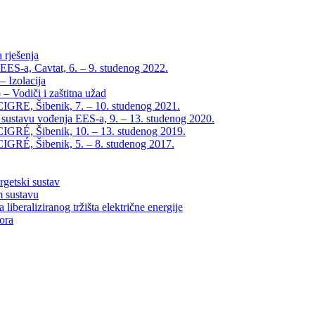
 rješenja
EES-a, Cavtat, 6. – 9. studenog 2022.
 Izolacija
– Vodiči i zaštitna užad
IGRE, Šibenik, 7. – 10. studenog 2021.
 sustavu vođenja EES-a, 9. – 13. studenog 2020.
IGRÉ, Šibenik, 10. – 13. studenog 2019.
IGRÉ, Šibenik, 5. – 8. studenog 2017.
rgetski sustav
m sustavu
liberaliziranog tržišta električne energije
tora