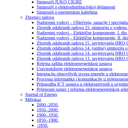
Simpoziji JUKO CIGRÉ
Simpoziji o elektrodistribucijskoj djelatnosti
Simpoziji o energetskim kabelima
Zbornici radova
Nadzemni vodovi – Oštećenja, sanacije i specijalna
Zbornik odabranih radova 15. simpozija o vođenu 
Nadzemni vodovi – Električne komponente, I. dio –
Nadzemni vodovi – Električne komponente, II. dio 
Zbornik odabranih radova 15. savjetovanja HRO C
Zbornik odabranih radova 14. (online) simpozija o
Zbornik odabranih radova 14. savjetovanja HRO C
Zbornik odabranih radova 13. savjetovanja HRO C
Relejna zaštita elektroenergetskog sustava
Uravnoteženje elektroenergetskog sustava
Integracija obnovljivih izvora energije u elektroene
Procesna informatika i komunikacije u prijenosno
Prilagodba ICT sustava u elektroprivredi u uvjetima 
Prijenosni sustav i reforma elektroenergetskog sek
Journal of Energy
Miljokaz
2000.-2050.
1950.-2000.
1900.-1950.
1850.-1900.
-1850.