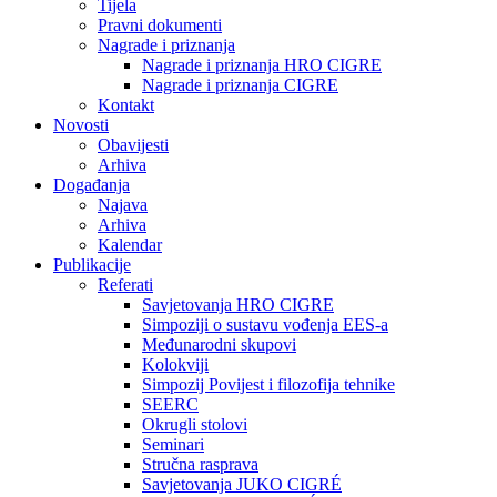
Tijela
Pravni dokumenti
Nagrade i priznanja
Nagrade i priznanja HRO CIGRE
Nagrade i priznanja CIGRE
Kontakt
Novosti
Obavijesti
Arhiva
Događanja
Najava
Arhiva
Kalendar
Publikacije
Referati
Savjetovanja HRO CIGRE
Simpoziji o sustavu vođenja EES-a
Međunarodni skupovi
Kolokviji​
Simpozij Povijest i filozofija tehnike
SEERC
Okrugli stolovi
Seminari​
Stručna rasprava​
Savjetovanja JUKO CIGRÉ