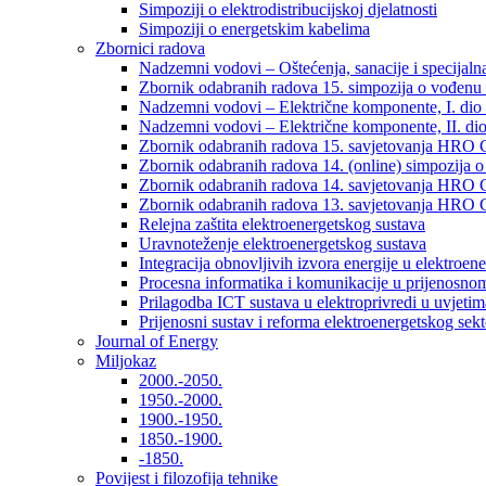
Simpoziji o elektrodistribucijskoj djelatnosti
Simpoziji o energetskim kabelima
Zbornici radova
Nadzemni vodovi – Oštećenja, sanacije i specijalna
Zbornik odabranih radova 15. simpozija o vođenu 
Nadzemni vodovi – Električne komponente, I. dio –
Nadzemni vodovi – Električne komponente, II. dio 
Zbornik odabranih radova 15. savjetovanja HRO C
Zbornik odabranih radova 14. (online) simpozija o
Zbornik odabranih radova 14. savjetovanja HRO C
Zbornik odabranih radova 13. savjetovanja HRO C
Relejna zaštita elektroenergetskog sustava
Uravnoteženje elektroenergetskog sustava
Integracija obnovljivih izvora energije u elektroene
Procesna informatika i komunikacije u prijenosno
Prilagodba ICT sustava u elektroprivredi u uvjetima 
Prijenosni sustav i reforma elektroenergetskog sek
Journal of Energy
Miljokaz
2000.-2050.
1950.-2000.
1900.-1950.
1850.-1900.
-1850.
Povijest i filozofija tehnike