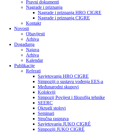
Pravni dokumenti
Nagrade i priznanja
Nagrade i priznanja HRO CIGRE
Nagrade i priznanja CIGRE
Kontakt
Novosti
Obavijesti
Arhiva
Događanja
Najava
Arhiva
Kalendar
Publikacije
Referati
Savjetovanja HRO CIGRE
Simpoziji o sustavu vođenja EES-a
Međunarodni skupovi
Kolokviji​
Simpozij Povijest i filozofija tehnike
SEERC
Okrugli stolovi
Seminari​
Stručna rasprava​
Savjetovanja JUKO CIGRÉ
Simpoziji JUKO CIGRÉ