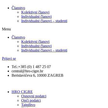
Članstvo
Kolektivni članovi
Individualni članovi
Individualni članovi – studenti
Menu
Članstvo
Kolektivni članovi
Individualni članovi
Individualni članovi – studenti
Prijavi se
Tel.:+385 (0) 1 487 25 07
central@hro-cigre.hr
Berislavićeva 6, 10000 ZAGREB
HRO CIGRE
Osnovni podatci​
Opći podatci
Tajništvo