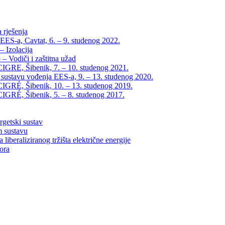
 rješenja
EES-a, Cavtat, 6. – 9. studenog 2022.
 Izolacija
– Vodiči i zaštitna užad
IGRE, Šibenik, 7. – 10. studenog 2021.
 sustavu vođenja EES-a, 9. – 13. studenog 2020.
IGRÉ, Šibenik, 10. – 13. studenog 2019.
IGRÉ, Šibenik, 5. – 8. studenog 2017.
rgetski sustav
m sustavu
liberaliziranog tržišta električne energije
tora