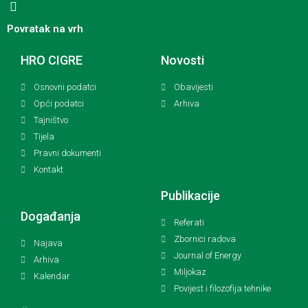
Povratak na vrh
HRO CIGRE
Novosti
Osnovni podatci
Obavijesti
Opći podatci
Arhiva
Tajništvo
Tijela
Pravni dokumenti
Kontakt
Publikacije
Događanja
Referati
Zbornici radova
Najava
Journal of Energy
Arhiva
Miljokaz
Kalendar
Povijest i filozofija tehnike