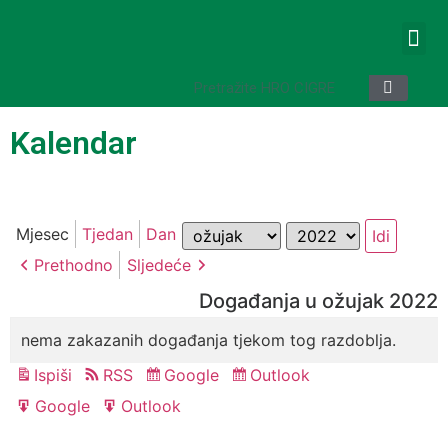
Kalendar
Mjesec
Godina
Mjesec
Tjedan
Dan
Prethodno
Sljedeće
Događanja u ožujak 2022
nema zakazanih događanja tjekom tog razdoblja.
Ispiši
RSS
Google
Outlook
Pregled
Subscribe
Subscribe
in
in
Google
Outlook
Export
Export
for
for