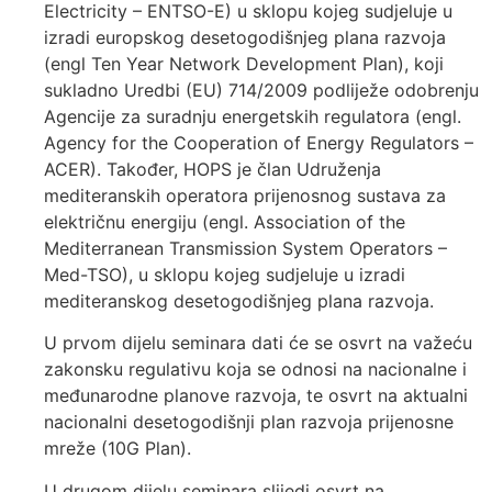
Electricity – ENTSO-E) u sklopu kojeg sudjeluje u
izradi europskog desetogodišnjeg plana razvoja
(engl Ten Year Network Development Plan), koji
sukladno Uredbi (EU) 714/2009 podliježe odobrenju
Agencije za suradnju energetskih regulatora (engl.
Agency for the Cooperation of Energy Regulators –
ACER). Također, HOPS je član Udruženja
mediteranskih operatora prijenosnog sustava za
električnu energiju (engl. Association of the
Mediterranean Transmission System Operators –
Med-TSO), u sklopu kojeg sudjeluje u izradi
mediteranskog desetogodišnjeg plana razvoja.
U prvom dijelu seminara dati će se osvrt na važeću
zakonsku regulativu koja se odnosi na nacionalne i
međunarodne planove razvoja, te osvrt na aktualni
nacionalni desetogodišnji plan razvoja prijenosne
mreže (10G Plan).
U drugom dijelu seminara slijedi osvrt na