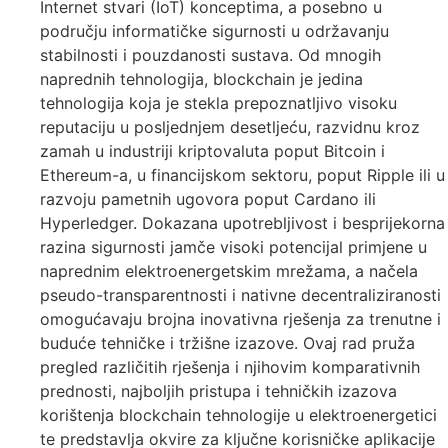
Internet stvari (IoT) konceptima, a posebno u
području informatičke sigurnosti u održavanju
stabilnosti i pouzdanosti sustava. Od mnogih
naprednih tehnologija, blockchain je jedina
tehnologija koja je stekla prepoznatljivo visoku
reputaciju u posljednjem desetljeću, razvidnu kroz
zamah u industriji kriptovaluta poput Bitcoin i
Ethereum-a, u financijskom sektoru, poput Ripple ili u
razvoju pametnih ugovora poput Cardano ili
Hyperledger. Dokazana upotrebljivost i besprijekorna
razina sigurnosti jamče visoki potencijal primjene u
naprednim elektroenergetskim mrežama, a načela
pseudo-transparentnosti i nativne decentraliziranosti
omogućavaju brojna inovativna rješenja za trenutne i
buduće tehničke i tržišne izazove. Ovaj rad pruža
pregled različitih rješenja i njihovim komparativnih
prednosti, najboljih pristupa i tehničkih izazova
korištenja blockchain tehnologije u elektroenergetici
te predstavlja okvire za ključne korisničke aplikacije