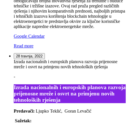
omogućavaju brojna inovativna rješenja za trenutne i buduće
tehničke i tržišne izazove. Ovaj rad pruža pregled različitih
rješenja i njihovim komparativnih prednosti, najboljih pristupa
i tehničkih izazova korištenja blockchain tehnologije u
elektroenergetici te predstavlja okvire za ključne korisničke
aplikacije napredne elektroenergetske mreže.
Google Calendar
Read more
28 travnja, 2022
Izrada nacionalnih i europskih planova razvoja prijenosne
mreže i osvrt na primjenu novih tehnoloških rješenja
-
Izrada nacionalnih i europskih planova razvoja
prijenosne mreže i osvrt na primjenu novih
tehnoloških rješenja
Predavači:
Ljupko Teklić, Goran Levačić
Sažetak: