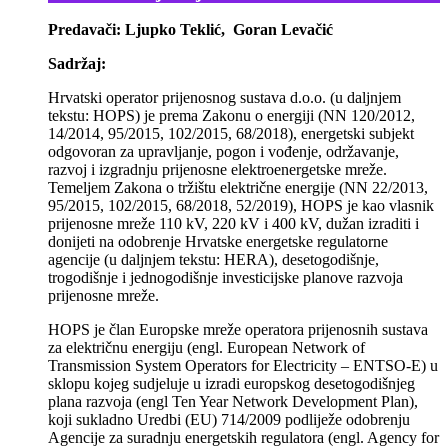
Predavači: Ljupko Teklić, Goran Levačić
Sadržaj:
Hrvatski operator prijenosnog sustava d.o.o. (u daljnjem
tekstu: HOPS) je prema Zakonu o energiji (NN 120/2012,
14/2014, 95/2015, 102/2015, 68/2018), energetski subjekt
odgovoran za upravljanje, pogon i vođenje, održavanje,
razvoj i izgradnju prijenosne elektroenergetske mreže.
Temeljem Zakona o tržištu električne energije (NN 22/2013,
95/2015, 102/2015, 68/2018, 52/2019), HOPS je kao vlasnik
prijenosne mreže 110 kV, 220 kV i 400 kV, dužan izraditi i
donijeti na odobrenje Hrvatske energetske regulatorne
agencije (u daljnjem tekstu: HERA), desetogodišnje,
trogodišnje i jednogodišnje investicijske planove razvoja
prijenosne mreže.
HOPS je član Europske mreže operatora prijenosnih sustava
za električnu energiju (engl. European Network of
Transmission System Operators for Electricity – ENTSO-E) u
sklopu kojeg sudjeluje u izradi europskog desetogodišnjeg
plana razvoja (engl Ten Year Network Development Plan),
koji sukladno Uredbi (EU) 714/2009 podliježe odobrenju
Agencije za suradnju energetskih regulatora (engl. Agency for