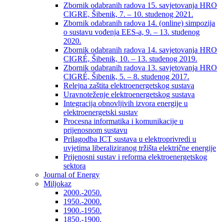
Zbornik odabranih radova 15. savjetovanja HRO
CIGRE, Šibenik, 7. – 10. studenog 2021.
Zbornik odabranih radova 14. (online) simpozija
o sustavu vođenja EES-a, 9. – 13. studenog
2020.
Zbornik odabranih radova 14. savjetovanja HRO
CIGRÉ, Šibenik, 10. – 13. studenog 2019.
Zbornik odabranih radova 13. savjetovanja HRO
CIGRÉ, Šibenik, 5. – 8. studenog 2017.
Relejna zaštita elektroenergetskog sustava
Uravnoteženje elektroenergetskog sustava
Integracija obnovljivih izvora energije u
elektroenergetski sustav
Procesna informatika i komunikacije u
prijenosnom sustavu
Prilagodba ICT sustava u elektroprivredi u
uvjetima liberaliziranog tržišta električne energije
Prijenosni sustav i reforma elektroenergetskog
sektora
Journal of Energy
Miljokaz
2000.-2050.
1950.-2000.
1900.-1950.
1850.-1900.