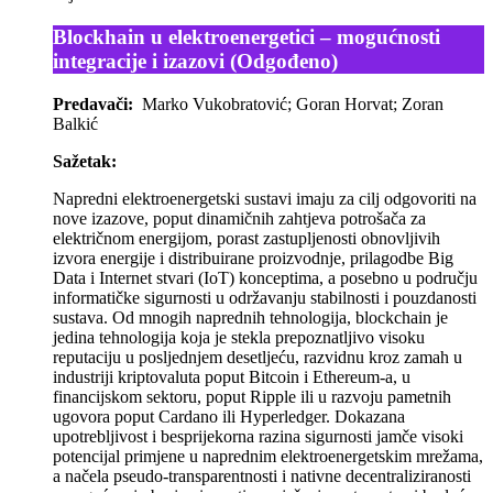
Blockhain u elektroenergetici – mogućnosti
integracije i izazovi (Odgođeno)
Predavači:
Marko Vukobratović; Goran Horvat; Zoran
Balkić
Sažetak:
Napredni elektroenergetski sustavi imaju za cilj odgovoriti na
nove izazove, poput dinamičnih zahtjeva potrošača za
električnom energijom, porast zastupljenosti obnovljivih
izvora energije i distribuirane proizvodnje, prilagodbe Big
Data i Internet stvari (IoT) konceptima, a posebno u području
informatičke sigurnosti u održavanju stabilnosti i pouzdanosti
sustava. Od mnogih naprednih tehnologija, blockchain je
jedina tehnologija koja je stekla prepoznatljivo visoku
reputaciju u posljednjem desetljeću, razvidnu kroz zamah u
industriji kriptovaluta poput Bitcoin i Ethereum-a, u
financijskom sektoru, poput Ripple ili u razvoju pametnih
ugovora poput Cardano ili Hyperledger. Dokazana
upotrebljivost i besprijekorna razina sigurnosti jamče visoki
potencijal primjene u naprednim elektroenergetskim mrežama,
a načela pseudo-transparentnosti i nativne decentraliziranosti