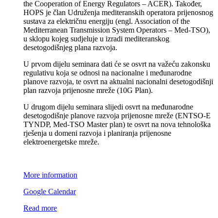
the Cooperation of Energy Regulators – ACER). Također,
HOPS je član Udruženja mediteranskih operatora prijenosnog
sustava za električnu energiju (engl. Association of the
Mediterranean Transmission System Operators – Med-TSO),
u sklopu kojeg sudjeluje u izradi mediteranskog
desetogodišnjeg plana razvoja.
U prvom dijelu seminara dati će se osvrt na važeću zakonsku
regulativu koja se odnosi na nacionalne i međunarodne
planove razvoja, te osvrt na aktualni nacionalni desetogodišnji
plan razvoja prijenosne mreže (10G Plan).
U drugom dijelu seminara slijedi osvrt na međunarodne
desetogodišnje planove razvoja prijenosne mreže (ENTSO-E
TYNDP, Med-TSO Master plan) te osvrt na nova tehnološka
rješenja u domeni razvoja i planiranja prijenosne
elektroenergetske mreže.
More information
Google Calendar
Read more