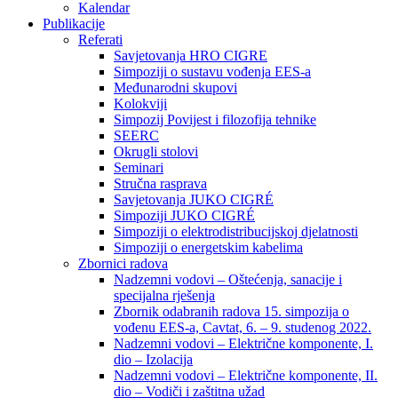
Kalendar
Publikacije
Referati
Savjetovanja HRO CIGRE
Simpoziji o sustavu vođenja EES-a
Međunarodni skupovi
Kolokviji​
Simpozij Povijest i filozofija tehnike
SEERC
Okrugli stolovi
Seminari​
Stručna rasprava​
Savjetovanja JUKO CIGRÉ
Simpoziji JUKO CIGRÉ
Simpoziji o elektrodistribucijskoj djelatnosti
Simpoziji o energetskim kabelima
Zbornici radova
Nadzemni vodovi – Oštećenja, sanacije i
specijalna rješenja
Zbornik odabranih radova 15. simpozija o
vođenu EES-a, Cavtat, 6. – 9. studenog 2022.
Nadzemni vodovi – Električne komponente, I.
dio – Izolacija
Nadzemni vodovi – Električne komponente, II.
dio – Vodiči i zaštitna užad