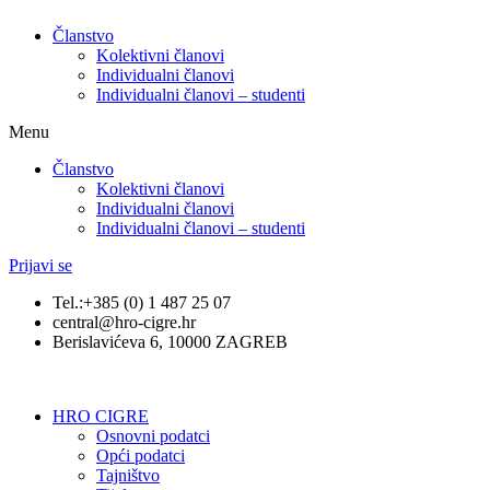
Članstvo
Kolektivni članovi
Individualni članovi
Individualni članovi – studenti
Menu
Članstvo
Kolektivni članovi
Individualni članovi
Individualni članovi – studenti
Prijavi se
Tel.:+385 (0) 1 487 25 07
central@hro-cigre.hr
Berislavićeva 6, 10000 ZAGREB
HRO CIGRE
Osnovni podatci​
Opći podatci
Tajništvo