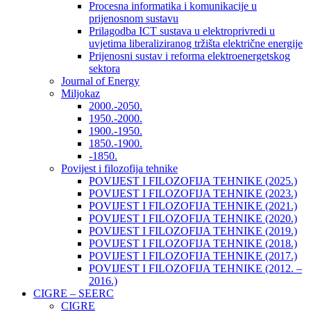
Procesna informatika i komunikacije u
prijenosnom sustavu
Prilagodba ICT sustava u elektroprivredi u
uvjetima liberaliziranog tržišta električne energije
Prijenosni sustav i reforma elektroenergetskog
sektora
Journal of Energy
Miljokaz
2000.-2050.
1950.-2000.
1900.-1950.
1850.-1900.
-1850.
Povijest i filozofija tehnike
POVIJEST I FILOZOFIJA TEHNIKE (2025.)
POVIJEST I FILOZOFIJA TEHNIKE (2023.)
POVIJEST I FILOZOFIJA TEHNIKE (2021.)
POVIJEST I FILOZOFIJA TEHNIKE (2020.)
POVIJEST I FILOZOFIJA TEHNIKE (2019.)
POVIJEST I FILOZOFIJA TEHNIKE (2018.)
POVIJEST I FILOZOFIJA TEHNIKE (2017.)
POVIJEST I FILOZOFIJA TEHNIKE (2012. –
2016.)
CIGRE – SEERC
CIGRE