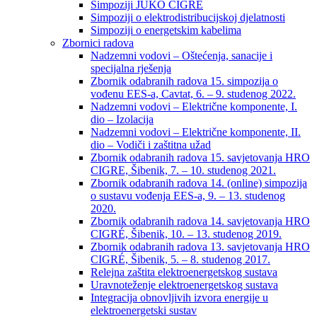
Simpoziji JUKO CIGRÉ
Simpoziji o elektrodistribucijskoj djelatnosti
Simpoziji o energetskim kabelima
Zbornici radova
Nadzemni vodovi – Oštećenja, sanacije i
specijalna rješenja
Zbornik odabranih radova 15. simpozija o
vođenu EES-a, Cavtat, 6. – 9. studenog 2022.
Nadzemni vodovi – Električne komponente, I.
dio – Izolacija
Nadzemni vodovi – Električne komponente, II.
dio – Vodiči i zaštitna užad
Zbornik odabranih radova 15. savjetovanja HRO
CIGRE, Šibenik, 7. – 10. studenog 2021.
Zbornik odabranih radova 14. (online) simpozija
o sustavu vođenja EES-a, 9. – 13. studenog
2020.
Zbornik odabranih radova 14. savjetovanja HRO
CIGRÉ, Šibenik, 10. – 13. studenog 2019.
Zbornik odabranih radova 13. savjetovanja HRO
CIGRÉ, Šibenik, 5. – 8. studenog 2017.
Relejna zaštita elektroenergetskog sustava
Uravnoteženje elektroenergetskog sustava
Integracija obnovljivih izvora energije u
elektroenergetski sustav