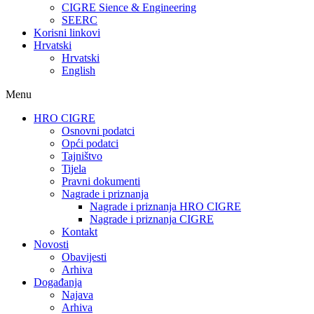
CIGRE Sience & Engineering
SEERC
Korisni linkovi
Hrvatski
Hrvatski
English
Menu
HRO CIGRE
Osnovni podatci​
Opći podatci
Tajništvo
Tijela
Pravni dokumenti
Nagrade i priznanja
Nagrade i priznanja HRO CIGRE
Nagrade i priznanja CIGRE
Kontakt
Novosti
Obavijesti
Arhiva
Događanja
Najava
Arhiva