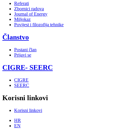
Referati
Zbornici radova
Journal of Energy
Miljokaz
Povijest i filozofija tehnike
Članstvo
Postani član
Prijavi se
CIGRE- SEERC
CIGRE
SEERC
Korisni linkovi
Korisni linkovi
HR
EN