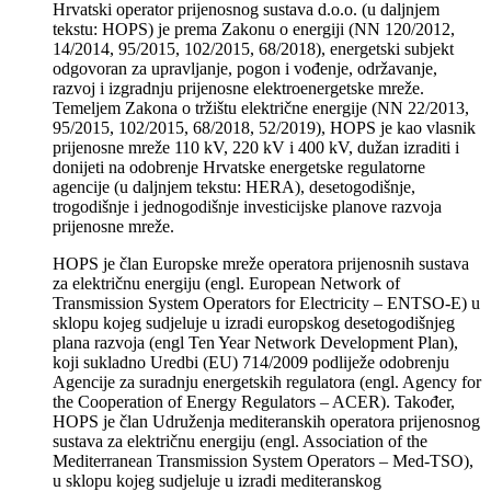
Hrvatski operator prijenosnog sustava d.o.o. (u daljnjem
tekstu: HOPS) je prema Zakonu o energiji (NN 120/2012,
14/2014, 95/2015, 102/2015, 68/2018), energetski subjekt
odgovoran za upravljanje, pogon i vođenje, održavanje,
razvoj i izgradnju prijenosne elektroenergetske mreže.
Temeljem Zakona o tržištu električne energije (NN 22/2013,
95/2015, 102/2015, 68/2018, 52/2019), HOPS je kao vlasnik
prijenosne mreže 110 kV, 220 kV i 400 kV, dužan izraditi i
donijeti na odobrenje Hrvatske energetske regulatorne
agencije (u daljnjem tekstu: HERA), desetogodišnje,
trogodišnje i jednogodišnje investicijske planove razvoja
prijenosne mreže.
HOPS je član Europske mreže operatora prijenosnih sustava
za električnu energiju (engl. European Network of
Transmission System Operators for Electricity – ENTSO-E) u
sklopu kojeg sudjeluje u izradi europskog desetogodišnjeg
plana razvoja (engl Ten Year Network Development Plan),
koji sukladno Uredbi (EU) 714/2009 podliježe odobrenju
Agencije za suradnju energetskih regulatora (engl. Agency for
the Cooperation of Energy Regulators – ACER). Također,
HOPS je član Udruženja mediteranskih operatora prijenosnog
sustava za električnu energiju (engl. Association of the
Mediterranean Transmission System Operators – Med-TSO),
u sklopu kojeg sudjeluje u izradi mediteranskog