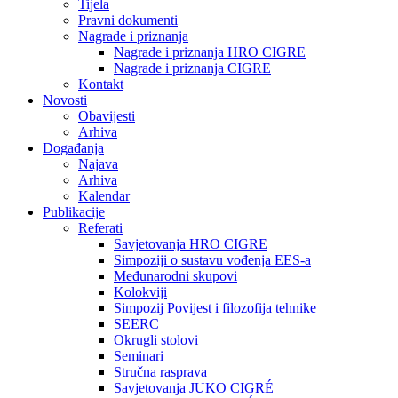
Tijela
Pravni dokumenti
Nagrade i priznanja
Nagrade i priznanja HRO CIGRE
Nagrade i priznanja CIGRE
Kontakt
Novosti
Obavijesti
Arhiva
Događanja
Najava
Arhiva
Kalendar
Publikacije
Referati
Savjetovanja HRO CIGRE
Simpoziji o sustavu vođenja EES-a
Međunarodni skupovi
Kolokviji​
Simpozij Povijest i filozofija tehnike
SEERC
Okrugli stolovi
Seminari​
Stručna rasprava​
Savjetovanja JUKO CIGRÉ