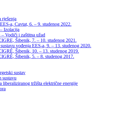
 rješenja
EES-a, Cavtat, 6. – 9. studenog 2022.
 Izolacija
– Vodiči i zaštitna užad
IGRE, Šibenik, 7. – 10. studenog 2021.
 sustavu vođenja EES-a, 9. – 13. studenog 2020.
IGRÉ, Šibenik, 10. – 13. studenog 2019.
IGRÉ, Šibenik, 5. – 8. studenog 2017.
rgetski sustav
m sustavu
liberaliziranog tržišta električne energije
tora