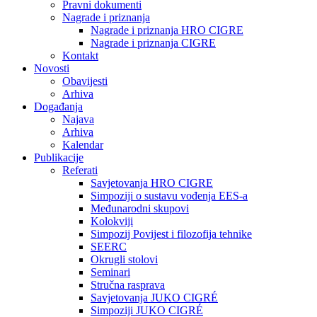
Pravni dokumenti
Nagrade i priznanja
Nagrade i priznanja HRO CIGRE
Nagrade i priznanja CIGRE
Kontakt
Novosti
Obavijesti
Arhiva
Događanja
Najava
Arhiva
Kalendar
Publikacije
Referati
Savjetovanja HRO CIGRE
Simpoziji o sustavu vođenja EES-a
Međunarodni skupovi
Kolokviji​
Simpozij Povijest i filozofija tehnike
SEERC
Okrugli stolovi
Seminari​
Stručna rasprava​
Savjetovanja JUKO CIGRÉ
Simpoziji JUKO CIGRÉ