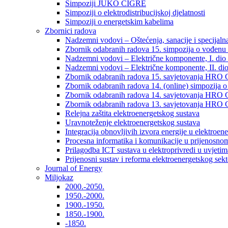
Simpoziji JUKO CIGRÉ
Simpoziji o elektrodistribucijskoj djelatnosti
Simpoziji o energetskim kabelima
Zbornici radova
Nadzemni vodovi – Oštećenja, sanacije i specijalna
Zbornik odabranih radova 15. simpozija o vođenu 
Nadzemni vodovi – Električne komponente, I. dio –
Nadzemni vodovi – Električne komponente, II. dio 
Zbornik odabranih radova 15. savjetovanja HRO C
Zbornik odabranih radova 14. (online) simpozija o
Zbornik odabranih radova 14. savjetovanja HRO C
Zbornik odabranih radova 13. savjetovanja HRO C
Relejna zaštita elektroenergetskog sustava
Uravnoteženje elektroenergetskog sustava
Integracija obnovljivih izvora energije u elektroene
Procesna informatika i komunikacije u prijenosno
Prilagodba ICT sustava u elektroprivredi u uvjetima 
Prijenosni sustav i reforma elektroenergetskog sek
Journal of Energy
Miljokaz
2000.-2050.
1950.-2000.
1900.-1950.
1850.-1900.
-1850.