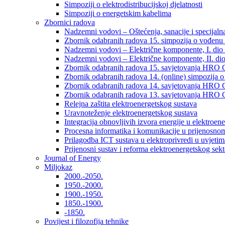
Simpoziji o elektrodistribucijskoj djelatnosti
Simpoziji o energetskim kabelima
Zbornici radova
Nadzemni vodovi – Oštećenja, sanacije i specijalna
Zbornik odabranih radova 15. simpozija o vođenu 
Nadzemni vodovi – Električne komponente, I. dio –
Nadzemni vodovi – Električne komponente, II. dio 
Zbornik odabranih radova 15. savjetovanja HRO C
Zbornik odabranih radova 14. (online) simpozija o
Zbornik odabranih radova 14. savjetovanja HRO C
Zbornik odabranih radova 13. savjetovanja HRO C
Relejna zaštita elektroenergetskog sustava
Uravnoteženje elektroenergetskog sustava
Integracija obnovljivih izvora energije u elektroene
Procesna informatika i komunikacije u prijenosno
Prilagodba ICT sustava u elektroprivredi u uvjetima 
Prijenosni sustav i reforma elektroenergetskog sek
Journal of Energy
Miljokaz
2000.-2050.
1950.-2000.
1900.-1950.
1850.-1900.
-1850.
Povijest i filozofija tehnike