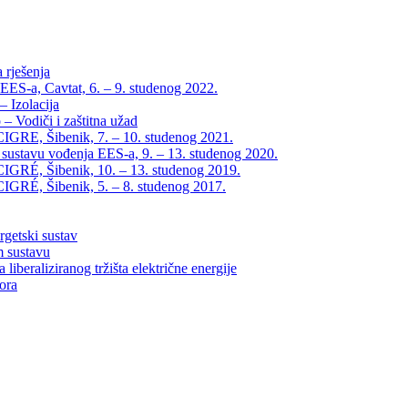
 rješenja
EES-a, Cavtat, 6. – 9. studenog 2022.
 Izolacija
– Vodiči i zaštitna užad
IGRE, Šibenik, 7. – 10. studenog 2021.
 sustavu vođenja EES-a, 9. – 13. studenog 2020.
IGRÉ, Šibenik, 10. – 13. studenog 2019.
IGRÉ, Šibenik, 5. – 8. studenog 2017.
rgetski sustav
m sustavu
liberaliziranog tržišta električne energije
tora