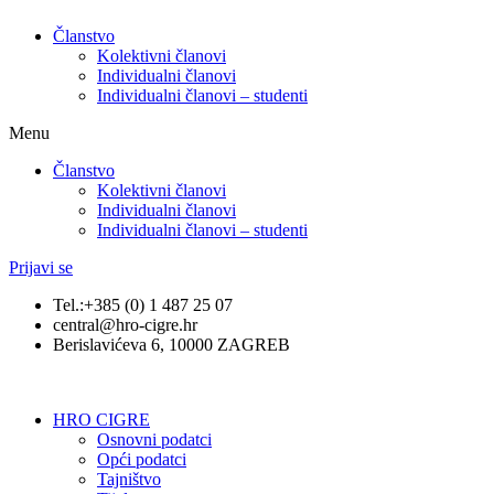
Članstvo
Kolektivni članovi
Individualni članovi
Individualni članovi – studenti
Menu
Članstvo
Kolektivni članovi
Individualni članovi
Individualni članovi – studenti
Prijavi se
Tel.:+385 (0) 1 487 25 07
central@hro-cigre.hr
Berislavićeva 6, 10000 ZAGREB
HRO CIGRE
Osnovni podatci​
Opći podatci
Tajništvo