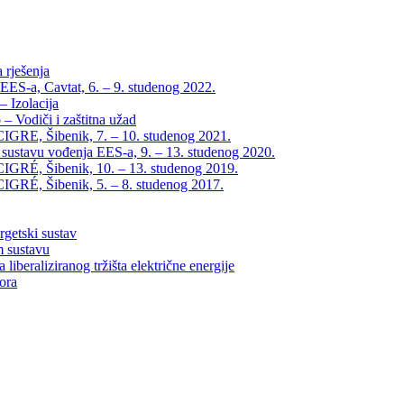
 rješenja
EES-a, Cavtat, 6. – 9. studenog 2022.
 Izolacija
– Vodiči i zaštitna užad
IGRE, Šibenik, 7. – 10. studenog 2021.
 sustavu vođenja EES-a, 9. – 13. studenog 2020.
IGRÉ, Šibenik, 10. – 13. studenog 2019.
IGRÉ, Šibenik, 5. – 8. studenog 2017.
rgetski sustav
m sustavu
liberaliziranog tržišta električne energije
tora