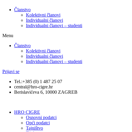
Članstvo
Kolektivni članovi
Individualni članovi
Individualni članovi – studenti
Menu
Članstvo
Kolektivni članovi
Individualni članovi
Individualni članovi – studenti
Prijavi se
Tel.:+385 (0) 1 487 25 07
central@hro-cigre.hr
Berislavićeva 6, 10000 ZAGREB
HRO CIGRE
Osnovni podatci​
Opći podatci
Tajništvo