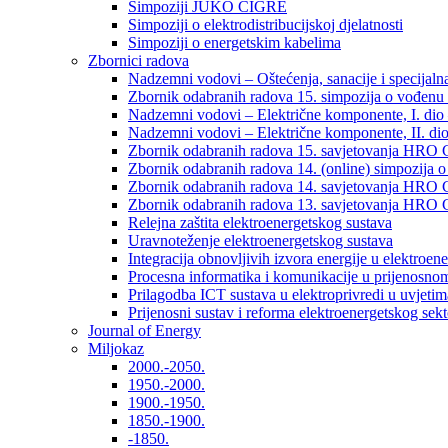
Simpoziji JUKO CIGRÉ
Simpoziji o elektrodistribucijskoj djelatnosti
Simpoziji o energetskim kabelima
Zbornici radova
Nadzemni vodovi – Oštećenja, sanacije i specijalna
Zbornik odabranih radova 15. simpozija o vođenu 
Nadzemni vodovi – Električne komponente, I. dio –
Nadzemni vodovi – Električne komponente, II. dio 
Zbornik odabranih radova 15. savjetovanja HRO C
Zbornik odabranih radova 14. (online) simpozija o
Zbornik odabranih radova 14. savjetovanja HRO C
Zbornik odabranih radova 13. savjetovanja HRO C
Relejna zaštita elektroenergetskog sustava
Uravnoteženje elektroenergetskog sustava
Integracija obnovljivih izvora energije u elektroene
Procesna informatika i komunikacije u prijenosno
Prilagodba ICT sustava u elektroprivredi u uvjetima 
Prijenosni sustav i reforma elektroenergetskog sek
Journal of Energy
Miljokaz
2000.-2050.
1950.-2000.
1900.-1950.
1850.-1900.
-1850.