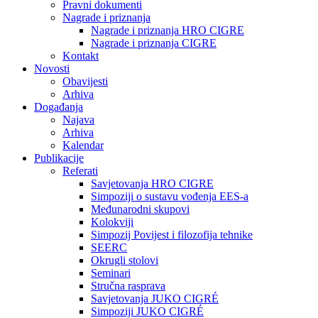
Pravni dokumenti
Nagrade i priznanja
Nagrade i priznanja HRO CIGRE
Nagrade i priznanja CIGRE
Kontakt
Novosti
Obavijesti
Arhiva
Događanja
Najava
Arhiva
Kalendar
Publikacije
Referati
Savjetovanja HRO CIGRE
Simpoziji o sustavu vođenja EES-a
Međunarodni skupovi
Kolokviji​
Simpozij Povijest i filozofija tehnike
SEERC
Okrugli stolovi
Seminari​
Stručna rasprava​
Savjetovanja JUKO CIGRÉ
Simpoziji JUKO CIGRÉ