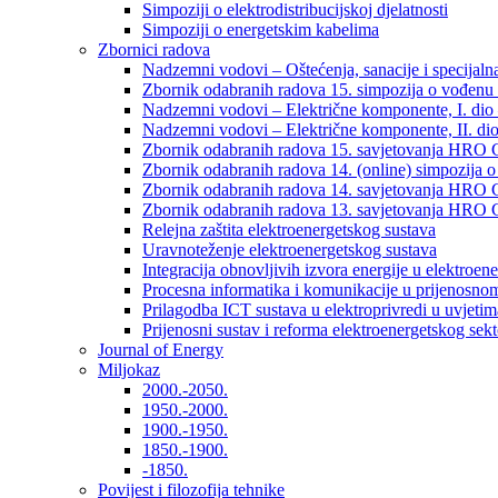
Simpoziji o elektrodistribucijskoj djelatnosti
Simpoziji o energetskim kabelima
Zbornici radova
Nadzemni vodovi – Oštećenja, sanacije i specijalna
Zbornik odabranih radova 15. simpozija o vođenu 
Nadzemni vodovi – Električne komponente, I. dio –
Nadzemni vodovi – Električne komponente, II. dio 
Zbornik odabranih radova 15. savjetovanja HRO C
Zbornik odabranih radova 14. (online) simpozija o
Zbornik odabranih radova 14. savjetovanja HRO C
Zbornik odabranih radova 13. savjetovanja HRO C
Relejna zaštita elektroenergetskog sustava
Uravnoteženje elektroenergetskog sustava
Integracija obnovljivih izvora energije u elektroene
Procesna informatika i komunikacije u prijenosno
Prilagodba ICT sustava u elektroprivredi u uvjetima 
Prijenosni sustav i reforma elektroenergetskog sek
Journal of Energy
Miljokaz
2000.-2050.
1950.-2000.
1900.-1950.
1850.-1900.
-1850.
Povijest i filozofija tehnike