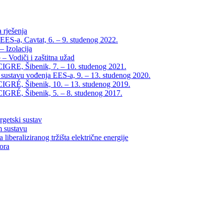
 rješenja
EES-a, Cavtat, 6. – 9. studenog 2022.
 Izolacija
– Vodiči i zaštitna užad
IGRE, Šibenik, 7. – 10. studenog 2021.
 sustavu vođenja EES-a, 9. – 13. studenog 2020.
IGRÉ, Šibenik, 10. – 13. studenog 2019.
IGRÉ, Šibenik, 5. – 8. studenog 2017.
rgetski sustav
m sustavu
liberaliziranog tržišta električne energije
tora