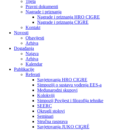
Tijela
Pravni dokumenti
Nagrade i priznanja
Nagrade i priznanja HRO CIGRE
Nagrade i priznanja CIGRE
Kontakt
Novosti
Obavijesti
Arhiva
Događanja
Najava
Arhiva
Kalendar
Publikacije
Referati
Savjetovanja HRO CIGRE
Simpoziji o sustavu vođenja EES-a
Međunarodni skupovi
Kolokviji​
Simpozij Povijest i filozofija tehnike
SEERC
Okrugli stolovi
Seminari​
Stručna rasprava​
Savjetovanja JUKO CIGRÉ