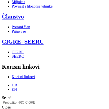
Miljokaz
Povijest i filozofija tehnike
Članstvo
Postani član
Prijavi se
CIGRE- SEERC
CIGRE
SEERC
Korisni linkovi
Korisni linkovi
HR
EN
Search
Close