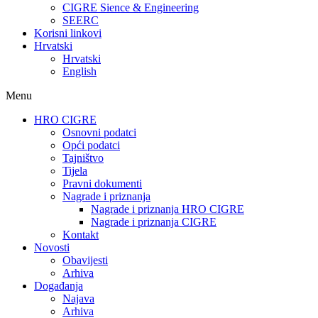
CIGRE Sience & Engineering
SEERC
Korisni linkovi
Hrvatski
Hrvatski
English
Menu
HRO CIGRE
Osnovni podatci​
Opći podatci
Tajništvo
Tijela
Pravni dokumenti
Nagrade i priznanja
Nagrade i priznanja HRO CIGRE
Nagrade i priznanja CIGRE
Kontakt
Novosti
Obavijesti
Arhiva
Događanja
Najava
Arhiva