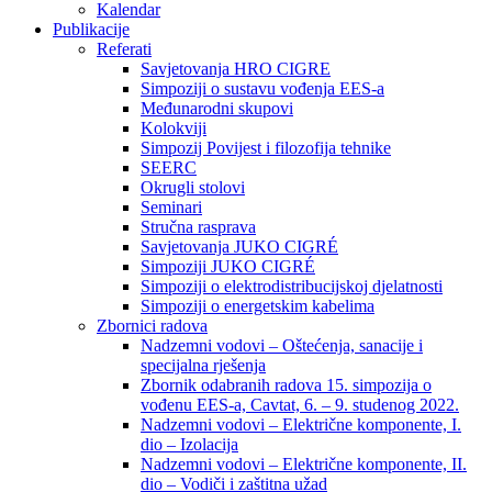
Kalendar
Publikacije
Referati
Savjetovanja HRO CIGRE
Simpoziji o sustavu vođenja EES-a
Međunarodni skupovi
Kolokviji​
Simpozij Povijest i filozofija tehnike
SEERC
Okrugli stolovi
Seminari​
Stručna rasprava​
Savjetovanja JUKO CIGRÉ
Simpoziji JUKO CIGRÉ
Simpoziji o elektrodistribucijskoj djelatnosti
Simpoziji o energetskim kabelima
Zbornici radova
Nadzemni vodovi – Oštećenja, sanacije i
specijalna rješenja
Zbornik odabranih radova 15. simpozija o
vođenu EES-a, Cavtat, 6. – 9. studenog 2022.
Nadzemni vodovi – Električne komponente, I.
dio – Izolacija
Nadzemni vodovi – Električne komponente, II.
dio – Vodiči i zaštitna užad