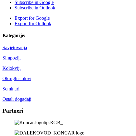
Subscribe in
Google
Subscribe in
Outlook
Export for
Google
Export for
Outlook
Kategorije:
Savjetovanja
Simpoziji
Kolokviji
Okrugli stolovi
Seminari
Ostali događaji
Partneri