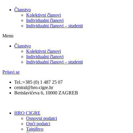
Članstvo
Kolektivni članovi
Individualni članovi
Individualni članovi – studenti
Menu
Članstvo
Kolektivni članovi
Individualni članovi
Individualni članovi – studenti
Prijavi se
Tel.:+385 (0) 1 487 25 07
central@hro-cigre.hr
Berislavićeva 6, 10000 ZAGREB
HRO CIGRE
Osnovni podatci​
Opći podatci
Tajništvo