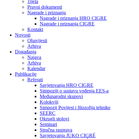
Tijela
Pravni dokumenti
Nagrade i priznanja
Nagrade i priznanja HRO CIGRE
Nagrade i priznanja CIGRE
Kontakt
Novosti
Obavijesti
Arhiva
Događanja
Najava
Arhiva
Kalendar
Publikacije
Referati
Savjetovanja HRO CIGRE
Simpoziji o sustavu vođenja EES-a
Međunarodni skupovi
Kolokviji​
Simpozij Povijest i filozofija tehnike
SEERC
Okrugli stolovi
Seminari​
Stručna rasprava​
Savjetovanja JUKO CIGRÉ