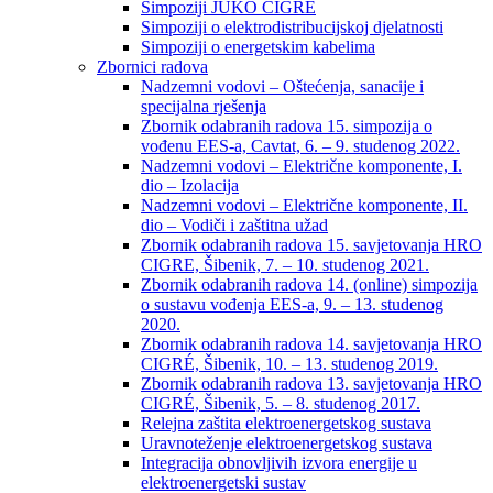
Simpoziji JUKO CIGRÉ
Simpoziji o elektrodistribucijskoj djelatnosti
Simpoziji o energetskim kabelima
Zbornici radova
Nadzemni vodovi – Oštećenja, sanacije i
specijalna rješenja
Zbornik odabranih radova 15. simpozija o
vođenu EES-a, Cavtat, 6. – 9. studenog 2022.
Nadzemni vodovi – Električne komponente, I.
dio – Izolacija
Nadzemni vodovi – Električne komponente, II.
dio – Vodiči i zaštitna užad
Zbornik odabranih radova 15. savjetovanja HRO
CIGRE, Šibenik, 7. – 10. studenog 2021.
Zbornik odabranih radova 14. (online) simpozija
o sustavu vođenja EES-a, 9. – 13. studenog
2020.
Zbornik odabranih radova 14. savjetovanja HRO
CIGRÉ, Šibenik, 10. – 13. studenog 2019.
Zbornik odabranih radova 13. savjetovanja HRO
CIGRÉ, Šibenik, 5. – 8. studenog 2017.
Relejna zaštita elektroenergetskog sustava
Uravnoteženje elektroenergetskog sustava
Integracija obnovljivih izvora energije u
elektroenergetski sustav