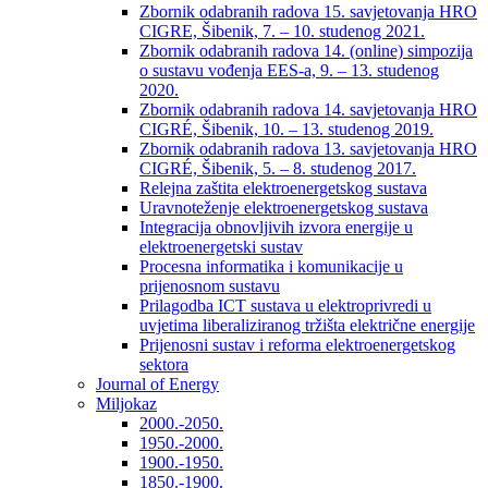
Zbornik odabranih radova 15. savjetovanja HRO
CIGRE, Šibenik, 7. – 10. studenog 2021.
Zbornik odabranih radova 14. (online) simpozija
o sustavu vođenja EES-a, 9. – 13. studenog
2020.
Zbornik odabranih radova 14. savjetovanja HRO
CIGRÉ, Šibenik, 10. – 13. studenog 2019.
Zbornik odabranih radova 13. savjetovanja HRO
CIGRÉ, Šibenik, 5. – 8. studenog 2017.
Relejna zaštita elektroenergetskog sustava
Uravnoteženje elektroenergetskog sustava
Integracija obnovljivih izvora energije u
elektroenergetski sustav
Procesna informatika i komunikacije u
prijenosnom sustavu
Prilagodba ICT sustava u elektroprivredi u
uvjetima liberaliziranog tržišta električne energije
Prijenosni sustav i reforma elektroenergetskog
sektora
Journal of Energy
Miljokaz
2000.-2050.
1950.-2000.
1900.-1950.
1850.-1900.