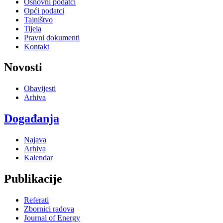
Osnovni podatci
Opći podatci
Tajništvo
Tijela
Pravni dokumenti
Kontakt
Novosti
Obavijesti
Arhiva
Događanja
Najava
Arhiva
Kalendar
Publikacije
Referati
Zbornici radova
Journal of Energy