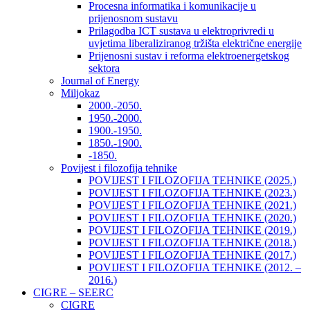
Procesna informatika i komunikacije u
prijenosnom sustavu
Prilagodba ICT sustava u elektroprivredi u
uvjetima liberaliziranog tržišta električne energije
Prijenosni sustav i reforma elektroenergetskog
sektora
Journal of Energy
Miljokaz
2000.-2050.
1950.-2000.
1900.-1950.
1850.-1900.
-1850.
Povijest i filozofija tehnike
POVIJEST I FILOZOFIJA TEHNIKE (2025.)
POVIJEST I FILOZOFIJA TEHNIKE (2023.)
POVIJEST I FILOZOFIJA TEHNIKE (2021.)
POVIJEST I FILOZOFIJA TEHNIKE (2020.)
POVIJEST I FILOZOFIJA TEHNIKE (2019.)
POVIJEST I FILOZOFIJA TEHNIKE (2018.)
POVIJEST I FILOZOFIJA TEHNIKE (2017.)
POVIJEST I FILOZOFIJA TEHNIKE (2012. –
2016.)
CIGRE – SEERC
CIGRE