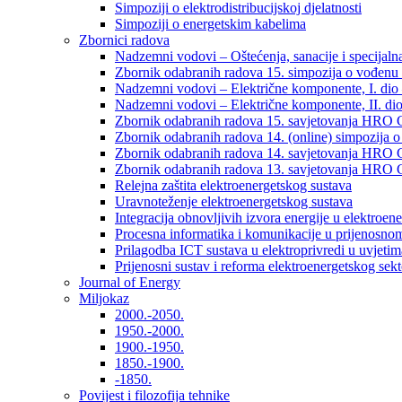
Simpoziji o elektrodistribucijskoj djelatnosti
Simpoziji o energetskim kabelima
Zbornici radova
Nadzemni vodovi – Oštećenja, sanacije i specijalna
Zbornik odabranih radova 15. simpozija o vođenu 
Nadzemni vodovi – Električne komponente, I. dio –
Nadzemni vodovi – Električne komponente, II. dio 
Zbornik odabranih radova 15. savjetovanja HRO C
Zbornik odabranih radova 14. (online) simpozija o
Zbornik odabranih radova 14. savjetovanja HRO C
Zbornik odabranih radova 13. savjetovanja HRO C
Relejna zaštita elektroenergetskog sustava
Uravnoteženje elektroenergetskog sustava
Integracija obnovljivih izvora energije u elektroene
Procesna informatika i komunikacije u prijenosno
Prilagodba ICT sustava u elektroprivredi u uvjetima 
Prijenosni sustav i reforma elektroenergetskog sek
Journal of Energy
Miljokaz
2000.-2050.
1950.-2000.
1900.-1950.
1850.-1900.
-1850.
Povijest i filozofija tehnike