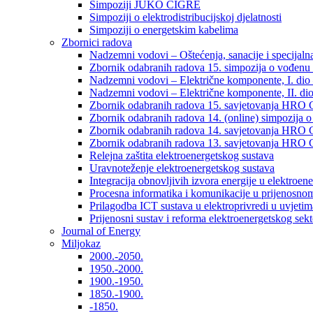
Simpoziji JUKO CIGRÉ
Simpoziji o elektrodistribucijskoj djelatnosti
Simpoziji o energetskim kabelima
Zbornici radova
Nadzemni vodovi – Oštećenja, sanacije i specijalna
Zbornik odabranih radova 15. simpozija o vođenu 
Nadzemni vodovi – Električne komponente, I. dio –
Nadzemni vodovi – Električne komponente, II. dio 
Zbornik odabranih radova 15. savjetovanja HRO C
Zbornik odabranih radova 14. (online) simpozija o
Zbornik odabranih radova 14. savjetovanja HRO C
Zbornik odabranih radova 13. savjetovanja HRO C
Relejna zaštita elektroenergetskog sustava
Uravnoteženje elektroenergetskog sustava
Integracija obnovljivih izvora energije u elektroene
Procesna informatika i komunikacije u prijenosno
Prilagodba ICT sustava u elektroprivredi u uvjetima 
Prijenosni sustav i reforma elektroenergetskog sek
Journal of Energy
Miljokaz
2000.-2050.
1950.-2000.
1900.-1950.
1850.-1900.
-1850.