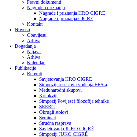
Pravni dokumenti
Nagrade i priznanja
Nagrade i priznanja HRO CIGRE
Nagrade i priznanja CIGRE
Kontakt
Novosti
Obavijesti
Arhiva
Događanja
Najava
Arhiva
Kalendar
Publikacije
Referati
Savjetovanja HRO CIGRE
Simpoziji o sustavu vođenja EES-a
Međunarodni skupovi
Kolokviji​
Simpozij Povijest i filozofija tehnike
SEERC
Okrugli stolovi
Seminari​
Stručna rasprava​
Savjetovanja JUKO CIGRÉ
Simpoziji JUKO CIGRÉ