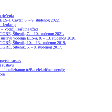
 rješenja
EES-a, Cavtat, 6. – 9. studenog 2022.
 Izolacija
– Vodiči i zaštitna užad
IGRE, Šibenik, 7. – 10. studenog 2021.
 sustavu vođenja EES-a, 9. – 13. studenog 2020.
IGRÉ, Šibenik, 10. – 13. studenog 2019.
IGRÉ, Šibenik, 5. – 8. studenog 2017.
rgetski sustav
m sustavu
liberaliziranog tržišta električne energije
tora