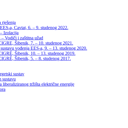
 rješenja
EES-a, Cavtat, 6. – 9. studenog 2022.
 Izolacija
– Vodiči i zaštitna užad
IGRE, Šibenik, 7. – 10. studenog 2021.
 sustavu vođenja EES-a, 9. – 13. studenog 2020.
IGRÉ, Šibenik, 10. – 13. studenog 2019.
IGRÉ, Šibenik, 5. – 8. studenog 2017.
rgetski sustav
m sustavu
liberaliziranog tržišta električne energije
tora