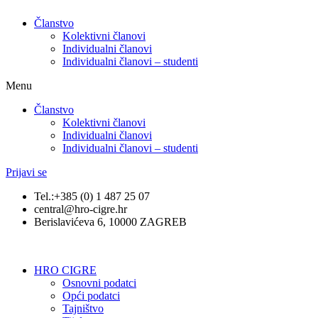
Članstvo
Kolektivni članovi
Individualni članovi
Individualni članovi – studenti
Menu
Članstvo
Kolektivni članovi
Individualni članovi
Individualni članovi – studenti
Prijavi se
Tel.:+385 (0) 1 487 25 07
central@hro-cigre.hr
Berislavićeva 6, 10000 ZAGREB
HRO CIGRE
Osnovni podatci​
Opći podatci
Tajništvo