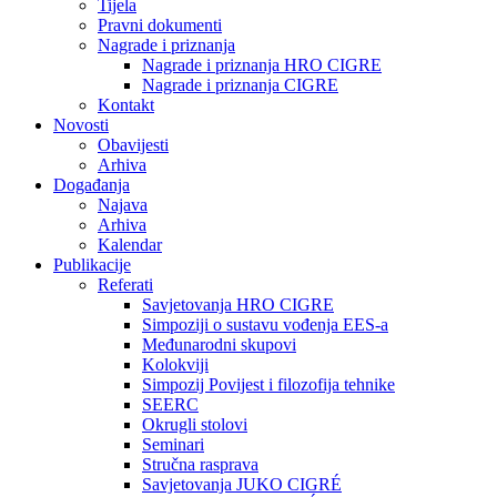
Tijela
Pravni dokumenti
Nagrade i priznanja
Nagrade i priznanja HRO CIGRE
Nagrade i priznanja CIGRE
Kontakt
Novosti
Obavijesti
Arhiva
Događanja
Najava
Arhiva
Kalendar
Publikacije
Referati
Savjetovanja HRO CIGRE
Simpoziji o sustavu vođenja EES-a
Međunarodni skupovi
Kolokviji​
Simpozij Povijest i filozofija tehnike
SEERC
Okrugli stolovi
Seminari​
Stručna rasprava​
Savjetovanja JUKO CIGRÉ