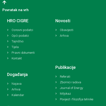
Povratak na vrh
HRO CIGRE
Novosti
Osnovni podatci
Obavijesti
Opći podatci
Arhiva
Tajništvo
Tijela
Pravni dokumenti
Kontakt
Publikacije
Događanja
Referati
Zbornici radova
Najava
Journal of Energy
Arhiva
Miljokaz
Kalendar
Povijest i filozofija tehnike