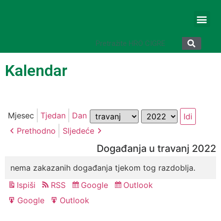
Kalendar
Mjesec
Godina
Mjesec
Tjedan
Dan
Prethodno
Sljedeće
Događanja u travanj 2022
nema zakazanih događanja tjekom tog razdoblja.
Ispiši
RSS
Google
Outlook
Pregled
Subscribe
Subscribe
in
in
Google
Outlook
Export
Export
for
for