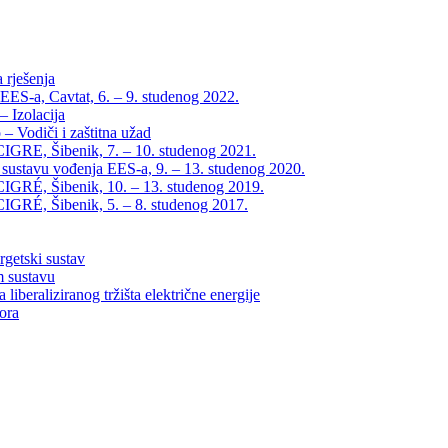
 rješenja
EES-a, Cavtat, 6. – 9. studenog 2022.
 Izolacija
– Vodiči i zaštitna užad
IGRE, Šibenik, 7. – 10. studenog 2021.
 sustavu vođenja EES-a, 9. – 13. studenog 2020.
IGRÉ, Šibenik, 10. – 13. studenog 2019.
IGRÉ, Šibenik, 5. – 8. studenog 2017.
rgetski sustav
m sustavu
liberaliziranog tržišta električne energije
tora