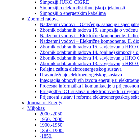
Simpoziji JUKO CIGRÉ
Simpoziji o elektrodistribucijskoj djelatnosti
Simpoziji o energetskim kabelima
Zbornici radova
Nadzemni vodovi – Oštećenja, sanacije i specijalna
Zbornik odabranih radova 15. simpozija o vođenu 
Nadzemni vodovi – Električne komponente, I. dio –
Nadzemni vodovi – Električne komponente, II. dio 
Zbornik odabranih radova 15. savjetovanja HRO C
Zbornik odabranih radova 14. (online) simpozija o
Zbornik odabranih radova 14. savjetovanja HRO C
Zbornik odabranih radova 13. savjetovanja HRO C
Relejna zaštita elektroenergetskog sustava
Uravnoteženje elektroenergetskog sustava
Integracija obnovljivih izvora energije u elektroene
Procesna informatika i komunikacije u prijenosno
Prilagodba ICT sustava u elektroprivredi u uvjetima 
Prijenosni sustav i reforma elektroenergetskog sek
Journal of Energy
Miljokaz
2000.-2050.
1950.-2000.
1900.-1950.
1850.-1900.
-1850.