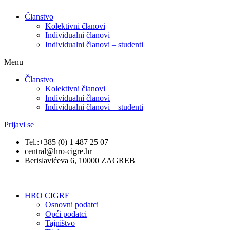
Članstvo
Kolektivni članovi
Individualni članovi
Individualni članovi – studenti
Menu
Članstvo
Kolektivni članovi
Individualni članovi
Individualni članovi – studenti
Prijavi se
Tel.:+385 (0) 1 487 25 07
central@hro-cigre.hr
Berislavićeva 6, 10000 ZAGREB
HRO CIGRE
Osnovni podatci​
Opći podatci
Tajništvo