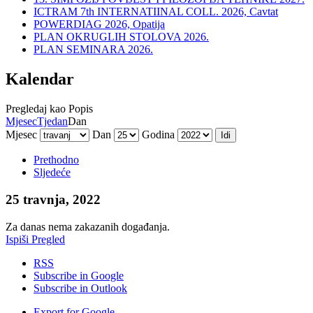
ICTRAM 7th INTERNATIINAL COLL. 2026, Cavtat
POWERDIAG 2026, Opatija
PLAN OKRUGLIH STOLOVA 2026.
PLAN SEMINARA 2026.
Kalendar
Pregledaj kao
Popis
Mjesec
Tjedan
Dan
Mjesec
Dan
Godina
Prethodno
Sljedeće
25 travnja, 2022
Za danas nema zakazanih događanja.
Ispiši
Pregled
RSS
Subscribe in
Google
Subscribe in
Outlook
Export for
Google