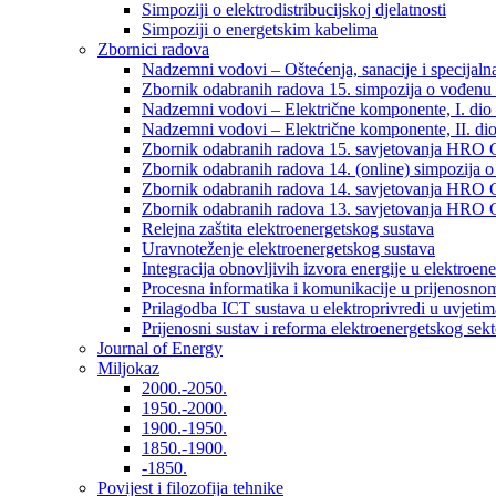
Simpoziji o elektrodistribucijskoj djelatnosti
Simpoziji o energetskim kabelima
Zbornici radova
Nadzemni vodovi – Oštećenja, sanacije i specijalna
Zbornik odabranih radova 15. simpozija o vođenu 
Nadzemni vodovi – Električne komponente, I. dio –
Nadzemni vodovi – Električne komponente, II. dio 
Zbornik odabranih radova 15. savjetovanja HRO C
Zbornik odabranih radova 14. (online) simpozija o
Zbornik odabranih radova 14. savjetovanja HRO C
Zbornik odabranih radova 13. savjetovanja HRO C
Relejna zaštita elektroenergetskog sustava
Uravnoteženje elektroenergetskog sustava
Integracija obnovljivih izvora energije u elektroene
Procesna informatika i komunikacije u prijenosno
Prilagodba ICT sustava u elektroprivredi u uvjetima 
Prijenosni sustav i reforma elektroenergetskog sek
Journal of Energy
Miljokaz
2000.-2050.
1950.-2000.
1900.-1950.
1850.-1900.
-1850.
Povijest i filozofija tehnike