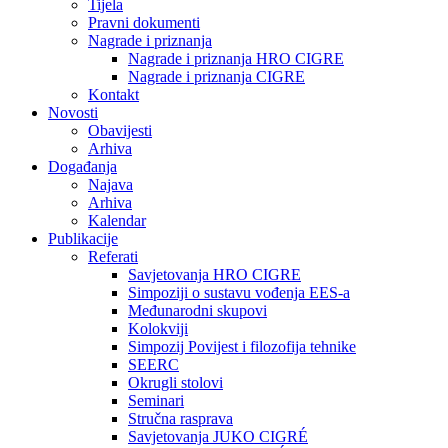
Tijela
Pravni dokumenti
Nagrade i priznanja
Nagrade i priznanja HRO CIGRE
Nagrade i priznanja CIGRE
Kontakt
Novosti
Obavijesti
Arhiva
Događanja
Najava
Arhiva
Kalendar
Publikacije
Referati
Savjetovanja HRO CIGRE
Simpoziji o sustavu vođenja EES-a
Međunarodni skupovi
Kolokviji​
Simpozij Povijest i filozofija tehnike
SEERC
Okrugli stolovi
Seminari​
Stručna rasprava​
Savjetovanja JUKO CIGRÉ