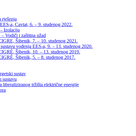
 rješenja
EES-a, Cavtat, 6. – 9. studenog 2022.
 Izolacija
– Vodiči i zaštitna užad
IGRE, Šibenik, 7. – 10. studenog 2021.
 sustavu vođenja EES-a, 9. – 13. studenog 2020.
IGRÉ, Šibenik, 10. – 13. studenog 2019.
IGRÉ, Šibenik, 5. – 8. studenog 2017.
rgetski sustav
m sustavu
liberaliziranog tržišta električne energije
tora