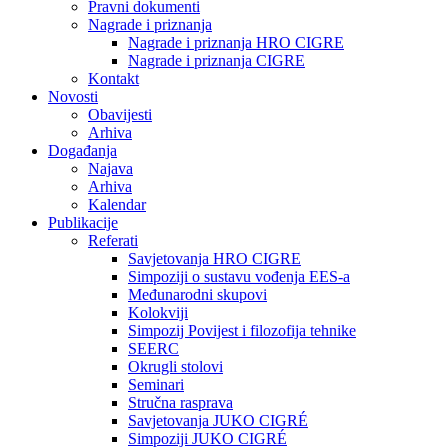
Pravni dokumenti
Nagrade i priznanja
Nagrade i priznanja HRO CIGRE
Nagrade i priznanja CIGRE
Kontakt
Novosti
Obavijesti
Arhiva
Događanja
Najava
Arhiva
Kalendar
Publikacije
Referati
Savjetovanja HRO CIGRE
Simpoziji o sustavu vođenja EES-a
Međunarodni skupovi
Kolokviji​
Simpozij Povijest i filozofija tehnike
SEERC
Okrugli stolovi
Seminari​
Stručna rasprava​
Savjetovanja JUKO CIGRÉ
Simpoziji JUKO CIGRÉ