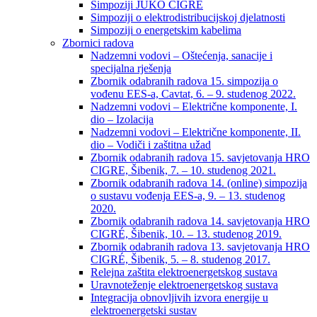
Simpoziji JUKO CIGRÉ
Simpoziji o elektrodistribucijskoj djelatnosti
Simpoziji o energetskim kabelima
Zbornici radova
Nadzemni vodovi – Oštećenja, sanacije i
specijalna rješenja
Zbornik odabranih radova 15. simpozija o
vođenu EES-a, Cavtat, 6. – 9. studenog 2022.
Nadzemni vodovi – Električne komponente, I.
dio – Izolacija
Nadzemni vodovi – Električne komponente, II.
dio – Vodiči i zaštitna užad
Zbornik odabranih radova 15. savjetovanja HRO
CIGRE, Šibenik, 7. – 10. studenog 2021.
Zbornik odabranih radova 14. (online) simpozija
o sustavu vođenja EES-a, 9. – 13. studenog
2020.
Zbornik odabranih radova 14. savjetovanja HRO
CIGRÉ, Šibenik, 10. – 13. studenog 2019.
Zbornik odabranih radova 13. savjetovanja HRO
CIGRÉ, Šibenik, 5. – 8. studenog 2017.
Relejna zaštita elektroenergetskog sustava
Uravnoteženje elektroenergetskog sustava
Integracija obnovljivih izvora energije u
elektroenergetski sustav