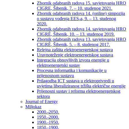
Zbornik odabranih radova 15. savjetovanja HRO
CIGRE, Šibenik, 7. – 10. studenog 2021.
Zbornik odabranih radova 14. (online) simpozija
o sustavu vođenja EES-a, 9. – 13. studenog
2020.
Zbornik odabranih radova 14. savjetovanja HRO
CIGRÉ, Šibenik, 10. – 13. studenog 2019.
Zbornik odabranih radova 13. savjetovanja HRO
CIGRÉ, Šibenik, 5. – 8. studenog 2017.
Relejna zaštita elektroenergetskog sustava
Uravnoteženje elektroenergetskog sustava
Integracija obnovljivih izvora energije u
elektroenergetski sustav
Procesna informatika i komunikacije u
prijenosnom sustavu
Prilagodba ICT sustava u elektroprivredi u
uvjetima liberaliziranog tržišta električne energije
Prijenosni sustav i reforma elektroenergetskog
sektora
Journal of Energy
Miljokaz
2000.-2050.
1950.-2000.
1900.-1950.
1850.-1900.