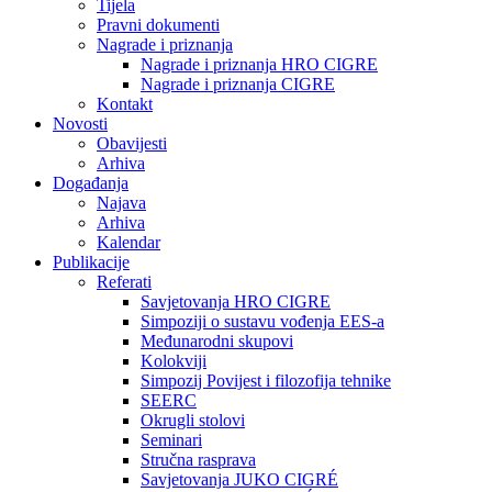
Tijela
Pravni dokumenti
Nagrade i priznanja
Nagrade i priznanja HRO CIGRE
Nagrade i priznanja CIGRE
Kontakt
Novosti
Obavijesti
Arhiva
Događanja
Najava
Arhiva
Kalendar
Publikacije
Referati
Savjetovanja HRO CIGRE
Simpoziji o sustavu vođenja EES-a
Međunarodni skupovi
Kolokviji​
Simpozij Povijest i filozofija tehnike
SEERC
Okrugli stolovi
Seminari​
Stručna rasprava​
Savjetovanja JUKO CIGRÉ