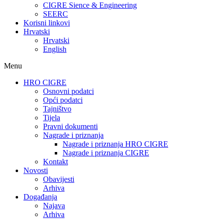
CIGRE Sience & Engineering
SEERC
Korisni linkovi
Hrvatski
Hrvatski
English
Menu
HRO CIGRE
Osnovni podatci​
Opći podatci
Tajništvo
Tijela
Pravni dokumenti
Nagrade i priznanja
Nagrade i priznanja HRO CIGRE
Nagrade i priznanja CIGRE
Kontakt
Novosti
Obavijesti
Arhiva
Događanja
Najava
Arhiva