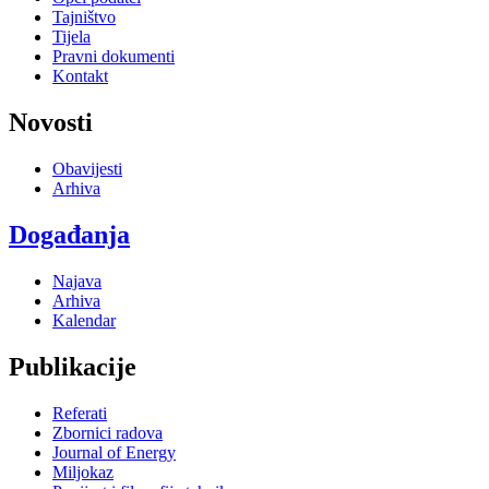
Tajništvo
Tijela
Pravni dokumenti
Kontakt
Novosti
Obavijesti
Arhiva
Događanja
Najava
Arhiva
Kalendar
Publikacije
Referati
Zbornici radova
Journal of Energy
Miljokaz