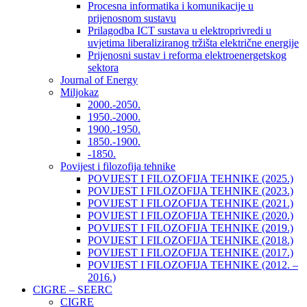
Procesna informatika i komunikacije u
prijenosnom sustavu
Prilagodba ICT sustava u elektroprivredi u
uvjetima liberaliziranog tržišta električne energije
Prijenosni sustav i reforma elektroenergetskog
sektora
Journal of Energy
Miljokaz
2000.-2050.
1950.-2000.
1900.-1950.
1850.-1900.
-1850.
Povijest i filozofija tehnike
POVIJEST I FILOZOFIJA TEHNIKE (2025.)
POVIJEST I FILOZOFIJA TEHNIKE (2023.)
POVIJEST I FILOZOFIJA TEHNIKE (2021.)
POVIJEST I FILOZOFIJA TEHNIKE (2020.)
POVIJEST I FILOZOFIJA TEHNIKE (2019.)
POVIJEST I FILOZOFIJA TEHNIKE (2018.)
POVIJEST I FILOZOFIJA TEHNIKE (2017.)
POVIJEST I FILOZOFIJA TEHNIKE (2012. –
2016.)
CIGRE – SEERC
CIGRE