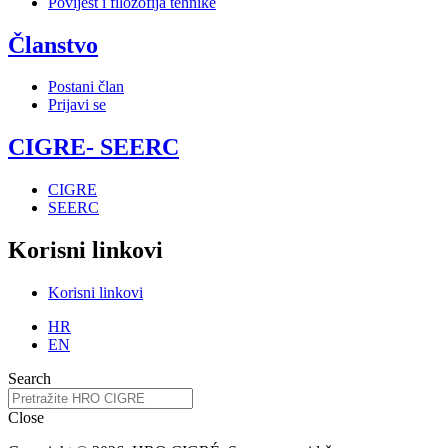
Povijest i filozofija tehnike
Članstvo
Postani član
Prijavi se
CIGRE- SEERC
CIGRE
SEERC
Korisni linkovi
Korisni linkovi
HR
EN
Search
Close