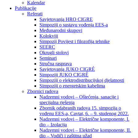
Kalendar
Publikacije
Referati
Savjetovanja HRO CIGRE
Simpoziji o sustavu vođenja EES-a
Međunarodni skupovi
Kolokviji​
Simpozij Povijest i filozofija tehnike
SEERC
Okrugli stolovi
Seminari​
Stručna rasprava​
Savjetovanja JUKO CIGRÉ
Simpoziji JUKO CIGRÉ
Simpoziji o elektrodistribucijskoj djelatnosti
Simpoziji o energetskim kabelima
Zbornici radova
Nadzemni vodovi – Oštećenja, sanacije i
specijalna rješenja
Zbornik odabranih radova 15. simpozija o
vođenu EES-a, Cavtat, 6. – 9. studenog 2022.
Nadzemni vodovi – Električne komponente, I.
dio – Izolacija
Nadzemni vodovi – Električne komponente, II.
dio – Vodiči i zaštitna užad