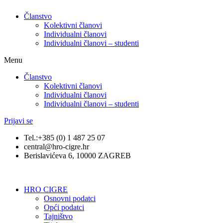
Članstvo
Kolektivni članovi
Individualni članovi
Individualni članovi – studenti
Menu
Članstvo
Kolektivni članovi
Individualni članovi
Individualni članovi – studenti
Prijavi se
Tel.:+385 (0) 1 487 25 07
central@hro-cigre.hr
Berislavićeva 6, 10000 ZAGREB
HRO CIGRE
Osnovni podatci​
Opći podatci
Tajništvo