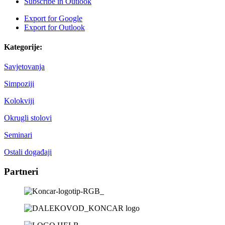
Subscribe in
Outlook
Export for
Google
Export for
Outlook
Kategorije:
Savjetovanja
Simpoziji
Kolokviji
Okrugli stolovi
Seminari
Ostali događaji
Partneri