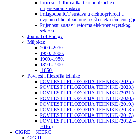
Procesna informatika i komunikacije u
prijenosnom sustavu
Prilagodba ICT sustava u elektroprivredi u
uvjetima liberaliziranog tržišta električne energije
Prijenosni sustav i reforma elektroenergetskog
sektora
Journal of Energy
Miljokaz
2000.-2050.
1950.-2000.
1900.-1950.
1850.-1900.
-1850.
Povijest i filozofija tehnike
POVIJEST I FILOZOFIJA TEHNIKE (2025.)
POVIJEST I FILOZOFIJA TEHNIKE (2023.)
POVIJEST I FILOZOFIJA TEHNIKE (2021.)
POVIJEST I FILOZOFIJA TEHNIKE (2020.)
POVIJEST I FILOZOFIJA TEHNIKE (2019.)
POVIJEST I FILOZOFIJA TEHNIKE (2018.)
POVIJEST I FILOZOFIJA TEHNIKE (2017.)
POVIJEST I FILOZOFIJA TEHNIKE (2012. –
2016.)
CIGRE – SEERC
CIGRE