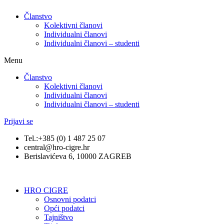
Članstvo
Kolektivni članovi
Individualni članovi
Individualni članovi – studenti
Menu
Članstvo
Kolektivni članovi
Individualni članovi
Individualni članovi – studenti
Prijavi se
Tel.:+385 (0) 1 487 25 07
central@hro-cigre.hr
Berislavićeva 6, 10000 ZAGREB
HRO CIGRE
Osnovni podatci​
Opći podatci
Tajništvo