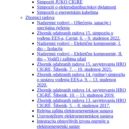
Simpoziji JUKO CIGRÉ
Simpoziji o elektrodistribucijskoj djelatnosti
Simpoziji o energetskim kabelima
Zbornici radova
Nadzemni vodovi – Oštećenja, sanacije i
specijalna rješenja
Zbornik odabranih radova 15. simpozija o
vođenu EES-a, Cavtat, 6. – 9. studenog 2022.
Nadzemni vodovi – Električne komponente, I.
dio – Izolacija
Nadzemni vodovi – Električne komponente, II.
dio – Vodiči i zaštitna užad
Zbornik odabranih radova 15. savjetovanja HRO
CIGRE, Šibenik, 7. – 10. studenog 2021.
Zbornik odabranih radova 14. (online) simpozija
o sustavu vođenja EES-a, 9. – 13. studenog
2020.
Zbornik odabranih radova 14. savjetovanja HRO
CIGRÉ, Šibenik, 10. – 13. studenog 2019.
Zbornik odabranih radova 13. savjetovanja HRO
CIGRÉ, Šibenik, 5. – 8. studenog 2017.
Relejna zaštita elektroenergetskog sustava
Uravnoteženje elektroenergetskog sustava
Integracija obnovljivih izvora energije u
elektroenergetski sustav