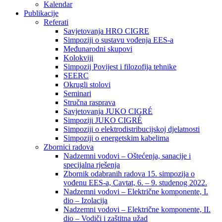
Kalendar
Publikacije
Referati
Savjetovanja HRO CIGRE
Simpoziji o sustavu vođenja EES-a
Međunarodni skupovi
Kolokviji​
Simpozij Povijest i filozofija tehnike
SEERC
Okrugli stolovi
Seminari​
Stručna rasprava​
Savjetovanja JUKO CIGRÉ
Simpoziji JUKO CIGRÉ
Simpoziji o elektrodistribucijskoj djelatnosti
Simpoziji o energetskim kabelima
Zbornici radova
Nadzemni vodovi – Oštećenja, sanacije i
specijalna rješenja
Zbornik odabranih radova 15. simpozija o
vođenu EES-a, Cavtat, 6. – 9. studenog 2022.
Nadzemni vodovi – Električne komponente, I.
dio – Izolacija
Nadzemni vodovi – Električne komponente, II.
dio – Vodiči i zaštitna užad