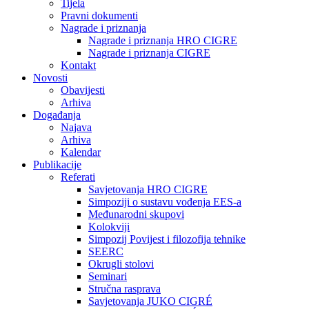
Tijela
Pravni dokumenti
Nagrade i priznanja
Nagrade i priznanja HRO CIGRE
Nagrade i priznanja CIGRE
Kontakt
Novosti
Obavijesti
Arhiva
Događanja
Najava
Arhiva
Kalendar
Publikacije
Referati
Savjetovanja HRO CIGRE
Simpoziji o sustavu vođenja EES-a
Međunarodni skupovi
Kolokviji​
Simpozij Povijest i filozofija tehnike
SEERC
Okrugli stolovi
Seminari​
Stručna rasprava​
Savjetovanja JUKO CIGRÉ