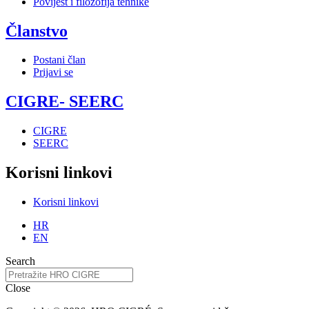
Povijest i filozofija tehnike
Članstvo
Postani član
Prijavi se
CIGRE- SEERC
CIGRE
SEERC
Korisni linkovi
Korisni linkovi
HR
EN
Search
Close