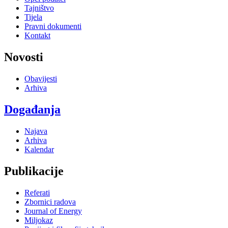
Tajništvo
Tijela
Pravni dokumenti
Kontakt
Novosti
Obavijesti
Arhiva
Događanja
Najava
Arhiva
Kalendar
Publikacije
Referati
Zbornici radova
Journal of Energy
Miljokaz