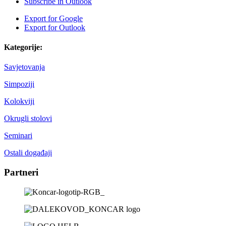
Subscribe in
Outlook
Export for
Google
Export for
Outlook
Kategorije:
Savjetovanja
Simpoziji
Kolokviji
Okrugli stolovi
Seminari
Ostali događaji
Partneri