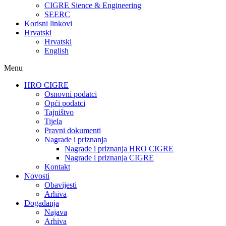
CIGRE Sience & Engineering
SEERC
Korisni linkovi
Hrvatski
Hrvatski
English
Menu
HRO CIGRE
Osnovni podatci​
Opći podatci
Tajništvo
Tijela
Pravni dokumenti
Nagrade i priznanja
Nagrade i priznanja HRO CIGRE
Nagrade i priznanja CIGRE
Kontakt
Novosti
Obavijesti
Arhiva
Događanja
Najava
Arhiva