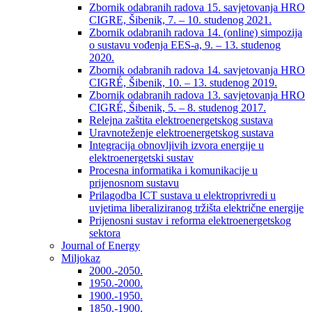
Zbornik odabranih radova 15. savjetovanja HRO
CIGRE, Šibenik, 7. – 10. studenog 2021.
Zbornik odabranih radova 14. (online) simpozija
o sustavu vođenja EES-a, 9. – 13. studenog
2020.
Zbornik odabranih radova 14. savjetovanja HRO
CIGRÉ, Šibenik, 10. – 13. studenog 2019.
Zbornik odabranih radova 13. savjetovanja HRO
CIGRÉ, Šibenik, 5. – 8. studenog 2017.
Relejna zaštita elektroenergetskog sustava
Uravnoteženje elektroenergetskog sustava
Integracija obnovljivih izvora energije u
elektroenergetski sustav
Procesna informatika i komunikacije u
prijenosnom sustavu
Prilagodba ICT sustava u elektroprivredi u
uvjetima liberaliziranog tržišta električne energije
Prijenosni sustav i reforma elektroenergetskog
sektora
Journal of Energy
Miljokaz
2000.-2050.
1950.-2000.
1900.-1950.
1850.-1900.