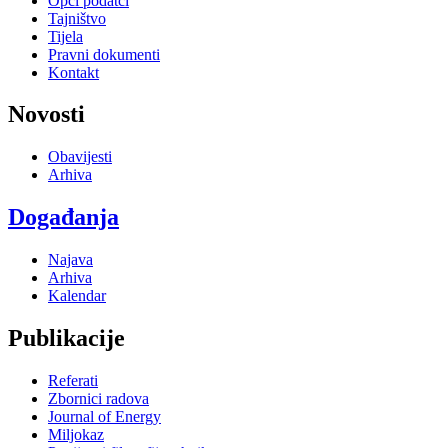
Opći podatci
Tajništvo
Tijela
Pravni dokumenti
Kontakt
Novosti
Obavijesti
Arhiva
Događanja
Najava
Arhiva
Kalendar
Publikacije
Referati
Zbornici radova
Journal of Energy
Miljokaz