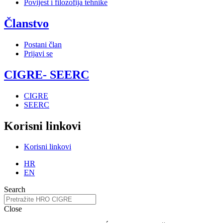
Povijest i filozofija tehnike
Članstvo
Postani član
Prijavi se
CIGRE- SEERC
CIGRE
SEERC
Korisni linkovi
Korisni linkovi
HR
EN
Search
Close