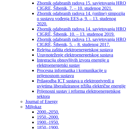
Zbornik odabranih radova 15. savjetovanja HRO
CIGRE, Šibenik, 7. – 10. studenog 2021.
Zbornik odabranih radova 14. (online) simpozija
o sustavu vođenja EES-a, 9. – 13. studenog
2020.
Zbornik odabranih radova 14. savjetovanja HRO
CIGRÉ, Šibenik, 10. – 13. studenog 2019.
Zbornik odabranih radova 13. savjetovanja HRO
CIGRÉ, Šibenik, 5. – 8. studenog 2017.
Relejna zaštita elektroenergetskog sustava
Uravnoteženje elektroenergetskog sustava
Integracija obnovljivih izvora energije u
elektroenergetski sustav
Procesna informatika i komunikacije u
prijenosnom sustavu
Prilagodba ICT sustava u elektroprivredi u
uvjetima liberaliziranog tržišta električne energije
Prijenosni sustav i reforma elektroenergetskog
sektora
Journal of Energy
Miljokaz
2000.-2050.
1950.-2000.
1900.-1950.
1850.-1900.