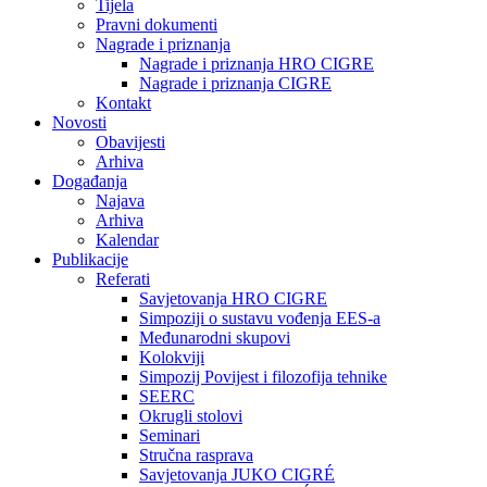
Tijela
Pravni dokumenti
Nagrade i priznanja
Nagrade i priznanja HRO CIGRE
Nagrade i priznanja CIGRE
Kontakt
Novosti
Obavijesti
Arhiva
Događanja
Najava
Arhiva
Kalendar
Publikacije
Referati
Savjetovanja HRO CIGRE
Simpoziji o sustavu vođenja EES-a
Međunarodni skupovi
Kolokviji​
Simpozij Povijest i filozofija tehnike
SEERC
Okrugli stolovi
Seminari​
Stručna rasprava​
Savjetovanja JUKO CIGRÉ