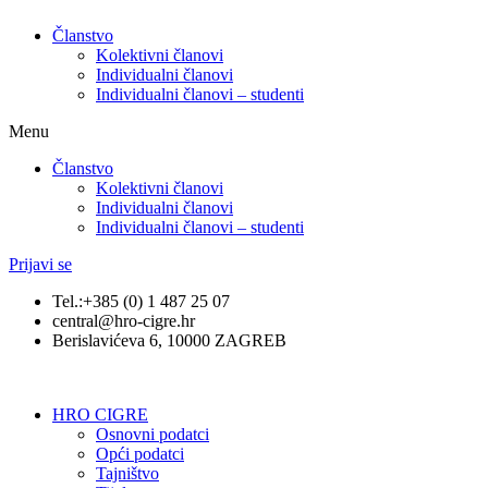
Članstvo
Kolektivni članovi
Individualni članovi
Individualni članovi – studenti
Menu
Članstvo
Kolektivni članovi
Individualni članovi
Individualni članovi – studenti
Prijavi se
Tel.:+385 (0) 1 487 25 07
central@hro-cigre.hr
Berislavićeva 6, 10000 ZAGREB
HRO CIGRE
Osnovni podatci​
Opći podatci
Tajništvo