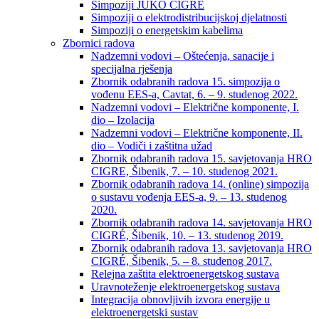
Simpoziji JUKO CIGRÉ
Simpoziji o elektrodistribucijskoj djelatnosti
Simpoziji o energetskim kabelima
Zbornici radova
Nadzemni vodovi – Oštećenja, sanacije i
specijalna rješenja
Zbornik odabranih radova 15. simpozija o
vođenu EES-a, Cavtat, 6. – 9. studenog 2022.
Nadzemni vodovi – Električne komponente, I.
dio – Izolacija
Nadzemni vodovi – Električne komponente, II.
dio – Vodiči i zaštitna užad
Zbornik odabranih radova 15. savjetovanja HRO
CIGRE, Šibenik, 7. – 10. studenog 2021.
Zbornik odabranih radova 14. (online) simpozija
o sustavu vođenja EES-a, 9. – 13. studenog
2020.
Zbornik odabranih radova 14. savjetovanja HRO
CIGRÉ, Šibenik, 10. – 13. studenog 2019.
Zbornik odabranih radova 13. savjetovanja HRO
CIGRÉ, Šibenik, 5. – 8. studenog 2017.
Relejna zaštita elektroenergetskog sustava
Uravnoteženje elektroenergetskog sustava
Integracija obnovljivih izvora energije u
elektroenergetski sustav