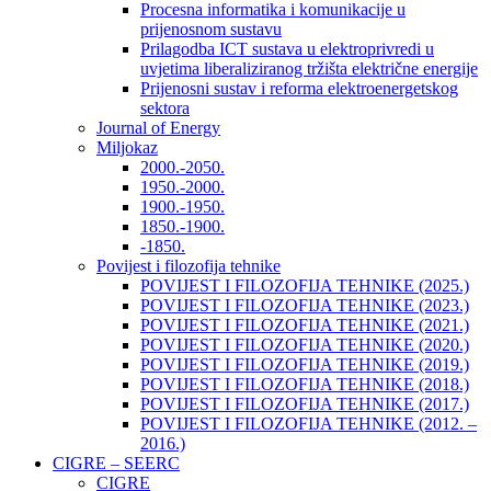
Procesna informatika i komunikacije u
prijenosnom sustavu
Prilagodba ICT sustava u elektroprivredi u
uvjetima liberaliziranog tržišta električne energije
Prijenosni sustav i reforma elektroenergetskog
sektora
Journal of Energy
Miljokaz
2000.-2050.
1950.-2000.
1900.-1950.
1850.-1900.
-1850.
Povijest i filozofija tehnike
POVIJEST I FILOZOFIJA TEHNIKE (2025.)
POVIJEST I FILOZOFIJA TEHNIKE (2023.)
POVIJEST I FILOZOFIJA TEHNIKE (2021.)
POVIJEST I FILOZOFIJA TEHNIKE (2020.)
POVIJEST I FILOZOFIJA TEHNIKE (2019.)
POVIJEST I FILOZOFIJA TEHNIKE (2018.)
POVIJEST I FILOZOFIJA TEHNIKE (2017.)
POVIJEST I FILOZOFIJA TEHNIKE (2012. –
2016.)
CIGRE – SEERC
CIGRE