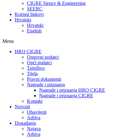
CIGRE Sience & Engineering
SEERC
Korisni linkovi
Hrvatski
Hrvatski
English
Menu
HRO CIGRE
Osnovni podatci​
Opći podatci
Tajništvo
Tijela
Pravni dokumenti
Nagrade i priznanja
Nagrade i priznanja HRO CIGRE
Nagrade i priznanja CIGRE
Kontakt
Novosti
Obavijesti
Arhiva
Događanja
Najava
Arhiva