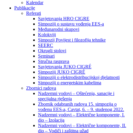
Kalendar
Publikacije
Referati
Savjetovanja HRO CIGRE
Simpoziji o sustavu vođenja EES-a
Međunarodni skupovi
Kolokviji​
Simpozij Povijest i filozofija tehnike
SEERC
Okrugli stolovi
Seminari​
Stručna rasprava​
Savjetovanja JUKO CIGRÉ
Simpoziji JUKO CIGRÉ
Simpoziji o elektrodistribucijskoj djelatnosti
Simpoziji o energetskim kabelima
Zbornici radova
Nadzemni vodovi – Oštećenja, sanacije i
specijalna rješenja
Zbornik odabranih radova 15. simpozija o
vođenu EES-a, Cavtat, 6. – 9. studenog 2022.
Nadzemni vodovi – Električne komponente, I.
dio – Izolacija
Nadzemni vodovi – Električne komponente, II.
dio – Vodiči i zaštitna užad