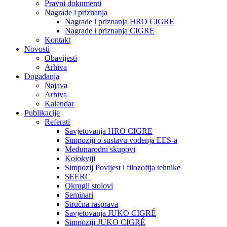
Pravni dokumenti
Nagrade i priznanja
Nagrade i priznanja HRO CIGRE
Nagrade i priznanja CIGRE
Kontakt
Novosti
Obavijesti
Arhiva
Događanja
Najava
Arhiva
Kalendar
Publikacije
Referati
Savjetovanja HRO CIGRE
Simpoziji o sustavu vođenja EES-a
Međunarodni skupovi
Kolokviji​
Simpozij Povijest i filozofija tehnike
SEERC
Okrugli stolovi
Seminari​
Stručna rasprava​
Savjetovanja JUKO CIGRÉ
Simpoziji JUKO CIGRÉ