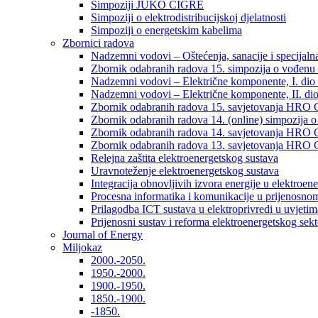
Simpoziji JUKO CIGRÉ
Simpoziji o elektrodistribucijskoj djelatnosti
Simpoziji o energetskim kabelima
Zbornici radova
Nadzemni vodovi – Oštećenja, sanacije i specijalna
Zbornik odabranih radova 15. simpozija o vođenu 
Nadzemni vodovi – Električne komponente, I. dio –
Nadzemni vodovi – Električne komponente, II. dio 
Zbornik odabranih radova 15. savjetovanja HRO C
Zbornik odabranih radova 14. (online) simpozija o
Zbornik odabranih radova 14. savjetovanja HRO C
Zbornik odabranih radova 13. savjetovanja HRO C
Relejna zaštita elektroenergetskog sustava
Uravnoteženje elektroenergetskog sustava
Integracija obnovljivih izvora energije u elektroene
Procesna informatika i komunikacije u prijenosno
Prilagodba ICT sustava u elektroprivredi u uvjetima 
Prijenosni sustav i reforma elektroenergetskog sek
Journal of Energy
Miljokaz
2000.-2050.
1950.-2000.
1900.-1950.
1850.-1900.
-1850.