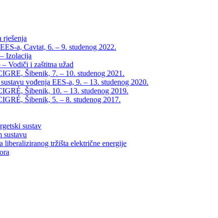
 rješenja
EES-a, Cavtat, 6. – 9. studenog 2022.
 Izolacija
– Vodiči i zaštitna užad
IGRE, Šibenik, 7. – 10. studenog 2021.
 sustavu vođenja EES-a, 9. – 13. studenog 2020.
IGRÉ, Šibenik, 10. – 13. studenog 2019.
IGRÉ, Šibenik, 5. – 8. studenog 2017.
rgetski sustav
m sustavu
liberaliziranog tržišta električne energije
tora