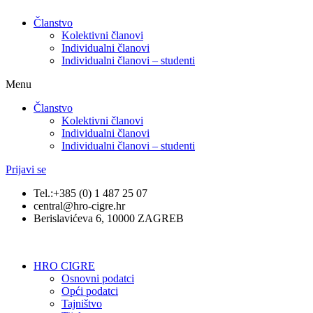
Članstvo
Kolektivni članovi
Individualni članovi
Individualni članovi – studenti
Menu
Članstvo
Kolektivni članovi
Individualni članovi
Individualni članovi – studenti
Prijavi se
Tel.:+385 (0) 1 487 25 07
central@hro-cigre.hr
Berislavićeva 6, 10000 ZAGREB
HRO CIGRE
Osnovni podatci​
Opći podatci
Tajništvo