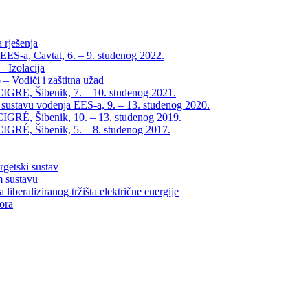
 rješenja
EES-a, Cavtat, 6. – 9. studenog 2022.
 Izolacija
– Vodiči i zaštitna užad
IGRE, Šibenik, 7. – 10. studenog 2021.
 sustavu vođenja EES-a, 9. – 13. studenog 2020.
IGRÉ, Šibenik, 10. – 13. studenog 2019.
IGRÉ, Šibenik, 5. – 8. studenog 2017.
rgetski sustav
m sustavu
liberaliziranog tržišta električne energije
tora