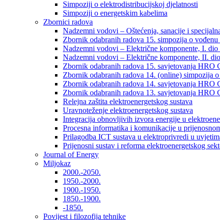
Simpoziji o elektrodistribucijskoj djelatnosti
Simpoziji o energetskim kabelima
Zbornici radova
Nadzemni vodovi – Oštećenja, sanacije i specijalna
Zbornik odabranih radova 15. simpozija o vođenu 
Nadzemni vodovi – Električne komponente, I. dio –
Nadzemni vodovi – Električne komponente, II. dio 
Zbornik odabranih radova 15. savjetovanja HRO C
Zbornik odabranih radova 14. (online) simpozija o
Zbornik odabranih radova 14. savjetovanja HRO C
Zbornik odabranih radova 13. savjetovanja HRO C
Relejna zaštita elektroenergetskog sustava
Uravnoteženje elektroenergetskog sustava
Integracija obnovljivih izvora energije u elektroene
Procesna informatika i komunikacije u prijenosno
Prilagodba ICT sustava u elektroprivredi u uvjetima 
Prijenosni sustav i reforma elektroenergetskog sek
Journal of Energy
Miljokaz
2000.-2050.
1950.-2000.
1900.-1950.
1850.-1900.
-1850.
Povijest i filozofija tehnike