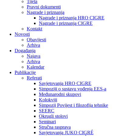
Tijela
Pravni dokumenti
Nagrade i priznanja
Nagrade i priznanja HRO CIGRE
Nagrade i priznanja CIGRE
Kontakt
Novosti
Obavijesti
Arhiva
Događanja
Najava
Arhiva
Kalendar
Publikacije
Referati
Savjetovanja HRO CIGRE
Simpoziji o sustavu vođenja EES-a
Međunarodni skupovi
Kolokviji​
Simpozij Povijest i filozofija tehnike
SEERC
Okrugli stolovi
Seminari​
Stručna rasprava​
Savjetovanja JUKO CIGRÉ