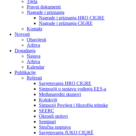
Tijela
Pravni dokumenti
Nagrade i priznanja
Nagrade i priznanja HRO CIGRE
Nagrade i priznanja CIGRE
Kontakt
Novosti
Obavijesti
Arhiva
Događanja
Najava
Arhiva
Kalendar
Publikacije
Referati
Savjetovanja HRO CIGRE
Simpoziji o sustavu vođenja EES-a
Međunarodni skupovi
Kolokviji​
Simpozij Povijest i filozofija tehnike
SEERC
Okrugli stolovi
Seminari​
Stručna rasprava​
Savjetovanja JUKO CIGRÉ