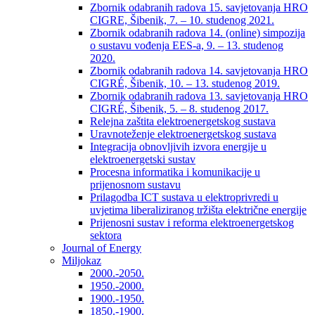
Zbornik odabranih radova 15. savjetovanja HRO
CIGRE, Šibenik, 7. – 10. studenog 2021.
Zbornik odabranih radova 14. (online) simpozija
o sustavu vođenja EES-a, 9. – 13. studenog
2020.
Zbornik odabranih radova 14. savjetovanja HRO
CIGRÉ, Šibenik, 10. – 13. studenog 2019.
Zbornik odabranih radova 13. savjetovanja HRO
CIGRÉ, Šibenik, 5. – 8. studenog 2017.
Relejna zaštita elektroenergetskog sustava
Uravnoteženje elektroenergetskog sustava
Integracija obnovljivih izvora energije u
elektroenergetski sustav
Procesna informatika i komunikacije u
prijenosnom sustavu
Prilagodba ICT sustava u elektroprivredi u
uvjetima liberaliziranog tržišta električne energije
Prijenosni sustav i reforma elektroenergetskog
sektora
Journal of Energy
Miljokaz
2000.-2050.
1950.-2000.
1900.-1950.
1850.-1900.