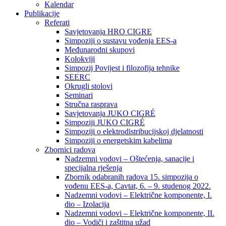
Kalendar
Publikacije
Referati
Savjetovanja HRO CIGRE
Simpoziji o sustavu vođenja EES-a
Međunarodni skupovi
Kolokviji​
Simpozij Povijest i filozofija tehnike
SEERC
Okrugli stolovi
Seminari​
Stručna rasprava​
Savjetovanja JUKO CIGRÉ
Simpoziji JUKO CIGRÉ
Simpoziji o elektrodistribucijskoj djelatnosti
Simpoziji o energetskim kabelima
Zbornici radova
Nadzemni vodovi – Oštećenja, sanacije i
specijalna rješenja
Zbornik odabranih radova 15. simpozija o
vođenu EES-a, Cavtat, 6. – 9. studenog 2022.
Nadzemni vodovi – Električne komponente, I.
dio – Izolacija
Nadzemni vodovi – Električne komponente, II.
dio – Vodiči i zaštitna užad