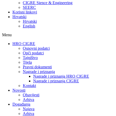
CIGRE Sience & Engineering
SEERC
Korisni linkovi
Hrvatski
Hrvatski
English
Menu
HRO CIGRE
Osnovni podatci​
Opći podatci
Tajništvo
Tijela
Pravni dokumenti
Nagrade i priznanja
Nagrade i priznanja HRO CIGRE
Nagrade i priznanja CIGRE
Kontakt
Novosti
Obavijesti
Arhiva
Događanja
Najava
Arhiva