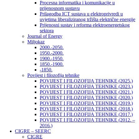
Procesna informatika i komunikacije u
prijenosnom sustavu
Prilagodba ICT sustava u elektroprivredi u
uvjetima liberaliziranog tržišta električne energije
Prijenosni sustav i reforma elektroenergetskog
sektora
Journal of Energy
Miljokaz
2000.-2050.
1950.-2000.
1900.-1950.
1850.-1900.
-1850.
Povijest i filozofija tehnike
POVIJEST I FILOZOFIJA TEHNIKE (2025.)
POVIJEST I FILOZOFIJA TEHNIKE (2023.)
POVIJEST I FILOZOFIJA TEHNIKE (2021.)
POVIJEST I FILOZOFIJA TEHNIKE (2020.)
POVIJEST I FILOZOFIJA TEHNIKE (2019.)
POVIJEST I FILOZOFIJA TEHNIKE (2018.)
POVIJEST I FILOZOFIJA TEHNIKE (2017.)
POVIJEST I FILOZOFIJA TEHNIKE (2012. –
2016.)
CIGRE – SEERC
CIGRE