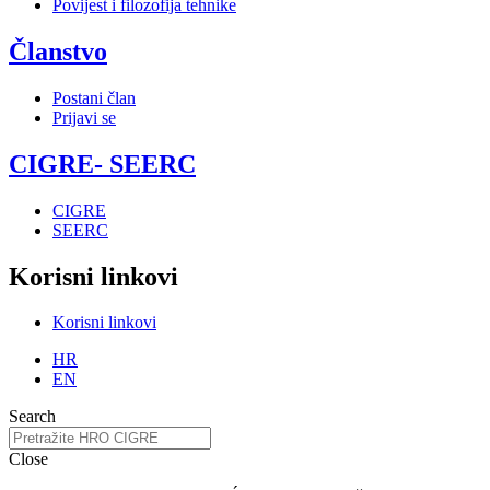
Povijest i filozofija tehnike
Članstvo
Postani član
Prijavi se
CIGRE- SEERC
CIGRE
SEERC
Korisni linkovi
Korisni linkovi
HR
EN
Search
Close