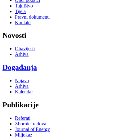
Opći podatci
Tajništvo
Tijela
Pravni dokumenti
Kontakt
Novosti
Obavijesti
Arhiva
Događanja
Najava
Arhiva
Kalendar
Publikacije
Referati
Zbornici radova
Journal of Energy
Miljokaz