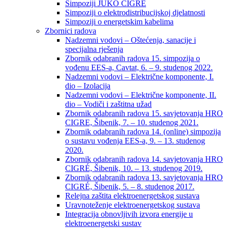
Simpoziji JUKO CIGRÉ
Simpoziji o elektrodistribucijskoj djelatnosti
Simpoziji o energetskim kabelima
Zbornici radova
Nadzemni vodovi – Oštećenja, sanacije i
specijalna rješenja
Zbornik odabranih radova 15. simpozija o
vođenu EES-a, Cavtat, 6. – 9. studenog 2022.
Nadzemni vodovi – Električne komponente, I.
dio – Izolacija
Nadzemni vodovi – Električne komponente, II.
dio – Vodiči i zaštitna užad
Zbornik odabranih radova 15. savjetovanja HRO
CIGRE, Šibenik, 7. – 10. studenog 2021.
Zbornik odabranih radova 14. (online) simpozija
o sustavu vođenja EES-a, 9. – 13. studenog
2020.
Zbornik odabranih radova 14. savjetovanja HRO
CIGRÉ, Šibenik, 10. – 13. studenog 2019.
Zbornik odabranih radova 13. savjetovanja HRO
CIGRÉ, Šibenik, 5. – 8. studenog 2017.
Relejna zaštita elektroenergetskog sustava
Uravnoteženje elektroenergetskog sustava
Integracija obnovljivih izvora energije u
elektroenergetski sustav