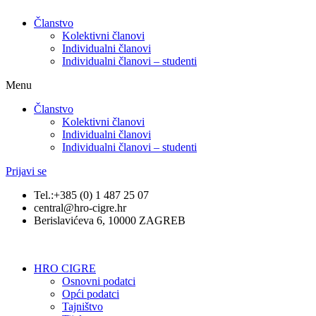
Članstvo
Kolektivni članovi
Individualni članovi
Individualni članovi – studenti
Menu
Članstvo
Kolektivni članovi
Individualni članovi
Individualni članovi – studenti
Prijavi se
Tel.:+385 (0) 1 487 25 07
central@hro-cigre.hr
Berislavićeva 6, 10000 ZAGREB
HRO CIGRE
Osnovni podatci​
Opći podatci
Tajništvo