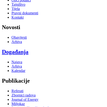
Opći podatci
Tajništvo
Tijela
Pravni dokumenti
Kontakt
Novosti
Obavijesti
Arhiva
Događanja
Najava
Arhiva
Kalendar
Publikacije
Referati
Zbornici radova
Journal of Energy
Miljokaz