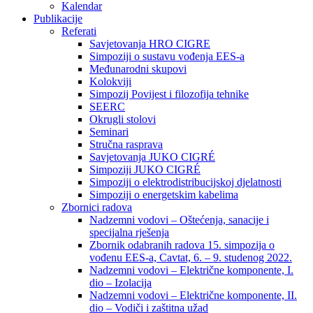
Kalendar
Publikacije
Referati
Savjetovanja HRO CIGRE
Simpoziji o sustavu vođenja EES-a
Međunarodni skupovi
Kolokviji​
Simpozij Povijest i filozofija tehnike
SEERC
Okrugli stolovi
Seminari​
Stručna rasprava​
Savjetovanja JUKO CIGRÉ
Simpoziji JUKO CIGRÉ
Simpoziji o elektrodistribucijskoj djelatnosti
Simpoziji o energetskim kabelima
Zbornici radova
Nadzemni vodovi – Oštećenja, sanacije i
specijalna rješenja
Zbornik odabranih radova 15. simpozija o
vođenu EES-a, Cavtat, 6. – 9. studenog 2022.
Nadzemni vodovi – Električne komponente, I.
dio – Izolacija
Nadzemni vodovi – Električne komponente, II.
dio – Vodiči i zaštitna užad