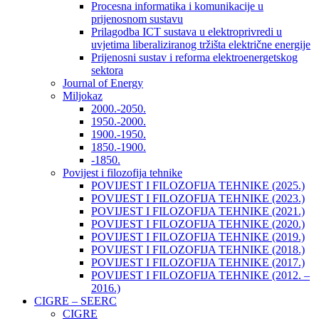
Procesna informatika i komunikacije u
prijenosnom sustavu
Prilagodba ICT sustava u elektroprivredi u
uvjetima liberaliziranog tržišta električne energije
Prijenosni sustav i reforma elektroenergetskog
sektora
Journal of Energy
Miljokaz
2000.-2050.
1950.-2000.
1900.-1950.
1850.-1900.
-1850.
Povijest i filozofija tehnike
POVIJEST I FILOZOFIJA TEHNIKE (2025.)
POVIJEST I FILOZOFIJA TEHNIKE (2023.)
POVIJEST I FILOZOFIJA TEHNIKE (2021.)
POVIJEST I FILOZOFIJA TEHNIKE (2020.)
POVIJEST I FILOZOFIJA TEHNIKE (2019.)
POVIJEST I FILOZOFIJA TEHNIKE (2018.)
POVIJEST I FILOZOFIJA TEHNIKE (2017.)
POVIJEST I FILOZOFIJA TEHNIKE (2012. –
2016.)
CIGRE – SEERC
CIGRE