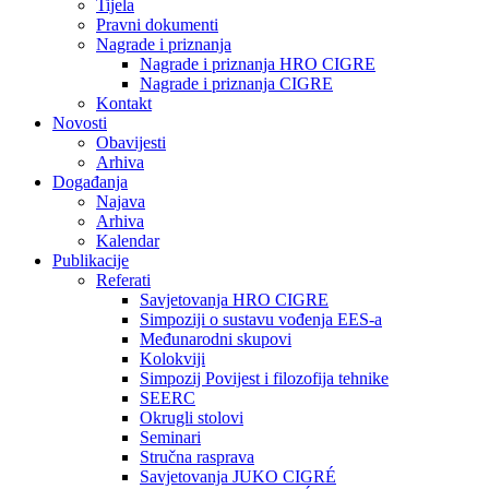
Tijela
Pravni dokumenti
Nagrade i priznanja
Nagrade i priznanja HRO CIGRE
Nagrade i priznanja CIGRE
Kontakt
Novosti
Obavijesti
Arhiva
Događanja
Najava
Arhiva
Kalendar
Publikacije
Referati
Savjetovanja HRO CIGRE
Simpoziji o sustavu vođenja EES-a
Međunarodni skupovi
Kolokviji​
Simpozij Povijest i filozofija tehnike
SEERC
Okrugli stolovi
Seminari​
Stručna rasprava​
Savjetovanja JUKO CIGRÉ