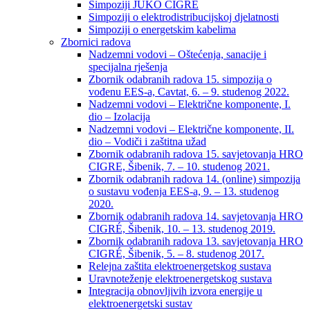
Simpoziji JUKO CIGRÉ
Simpoziji o elektrodistribucijskoj djelatnosti
Simpoziji o energetskim kabelima
Zbornici radova
Nadzemni vodovi – Oštećenja, sanacije i
specijalna rješenja
Zbornik odabranih radova 15. simpozija o
vođenu EES-a, Cavtat, 6. – 9. studenog 2022.
Nadzemni vodovi – Električne komponente, I.
dio – Izolacija
Nadzemni vodovi – Električne komponente, II.
dio – Vodiči i zaštitna užad
Zbornik odabranih radova 15. savjetovanja HRO
CIGRE, Šibenik, 7. – 10. studenog 2021.
Zbornik odabranih radova 14. (online) simpozija
o sustavu vođenja EES-a, 9. – 13. studenog
2020.
Zbornik odabranih radova 14. savjetovanja HRO
CIGRÉ, Šibenik, 10. – 13. studenog 2019.
Zbornik odabranih radova 13. savjetovanja HRO
CIGRÉ, Šibenik, 5. – 8. studenog 2017.
Relejna zaštita elektroenergetskog sustava
Uravnoteženje elektroenergetskog sustava
Integracija obnovljivih izvora energije u
elektroenergetski sustav