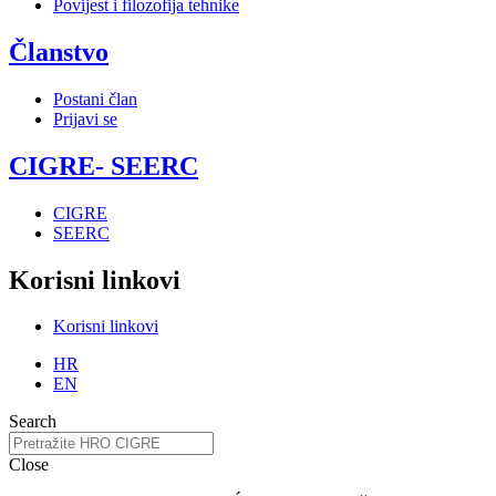
Povijest i filozofija tehnike
Članstvo
Postani član
Prijavi se
CIGRE- SEERC
CIGRE
SEERC
Korisni linkovi
Korisni linkovi
HR
EN
Search
Close