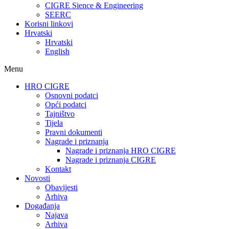
CIGRE Sience & Engineering
SEERC
Korisni linkovi
Hrvatski
Hrvatski
English
Menu
HRO CIGRE
Osnovni podatci​
Opći podatci
Tajništvo
Tijela
Pravni dokumenti
Nagrade i priznanja
Nagrade i priznanja HRO CIGRE
Nagrade i priznanja CIGRE
Kontakt
Novosti
Obavijesti
Arhiva
Događanja
Najava
Arhiva