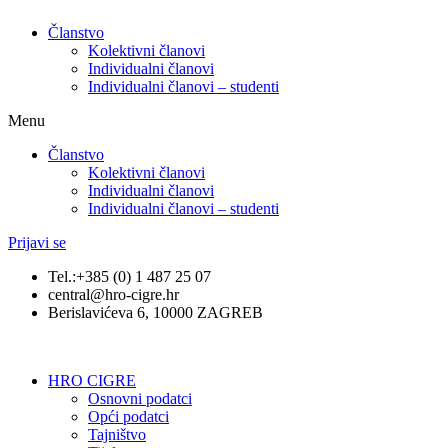
Članstvo
Kolektivni članovi
Individualni članovi
Individualni članovi – studenti
Menu
Članstvo
Kolektivni članovi
Individualni članovi
Individualni članovi – studenti
Prijavi se
Tel.:+385 (0) 1 487 25 07
central@hro-cigre.hr
Berislavićeva 6, 10000 ZAGREB
HRO CIGRE
Osnovni podatci​
Opći podatci
Tajništvo