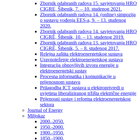
Zbornik odabranih radova 15. savjetovanja HRO
CIGRE, Šibenik, 7. – 10. studenog 2021.
Zbornik odabranih radova 14. (online) simpozija
o sustavu vođenja EES-a, 9. – 13. studenog
2020.
Zbornik odabranih radova 14. savjetovanja HRO
CIGRÉ, Šibenik, 10. – 13. studenog 2019.
Zbornik odabranih radova 13. savjetovanja HRO
CIGRÉ, Šibenik, 5. – 8. studenog 2017.
Relejna zaštita elektroenergetskog sustava
Uravnoteženje elektroenergetskog sustava
Integracija obnovljivih izvora energije u
elektroenergetski sustav
Procesna informatika i komunikacije u
prijenosnom sustavu
Prilagodba ICT sustava u elektroprivredi u
uvjetima liberaliziranog tržišta električne energije
Prijenosni sustav i reforma elektroenergetskog
sektora
Journal of Energy
Miljokaz
2000.-2050.
1950.-2000.
1900.-1950.
1850.-1900.