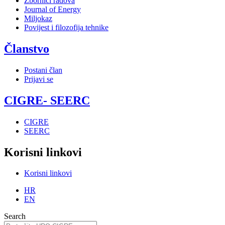
Zbornici radova
Journal of Energy
Miljokaz
Povijest i filozofija tehnike
Članstvo
Postani član
Prijavi se
CIGRE- SEERC
CIGRE
SEERC
Korisni linkovi
Korisni linkovi
HR
EN
Search