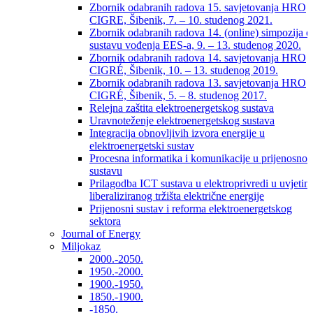
Zbornik odabranih radova 15. savjetovanja HRO
CIGRE, Šibenik, 7. – 10. studenog 2021.
Zbornik odabranih radova 14. (online) simpozija o
sustavu vođenja EES-a, 9. – 13. studenog 2020.
Zbornik odabranih radova 14. savjetovanja HRO
CIGRÉ, Šibenik, 10. – 13. studenog 2019.
Zbornik odabranih radova 13. savjetovanja HRO
CIGRÉ, Šibenik, 5. – 8. studenog 2017.
Relejna zaštita elektroenergetskog sustava
Uravnoteženje elektroenergetskog sustava
Integracija obnovljivih izvora energije u
elektroenergetski sustav
Procesna informatika i komunikacije u prijenosno
sustavu
Prilagodba ICT sustava u elektroprivredi u uvjetim
liberaliziranog tržišta električne energije
Prijenosni sustav i reforma elektroenergetskog
sektora
Journal of Energy
Miljokaz
2000.-2050.
1950.-2000.
1900.-1950.
1850.-1900.
-1850.