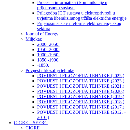
Procesna informatika i komunikacije u
prijenosnom sustavu
Prilagodba ICT sustava u elektroprivredi u
uvjetima liberaliziranog tržišta električne energije
Prijenosni sustav i reforma elektroenergetskog
sektora
Journal of Energy
Miljokaz
2000.-2050.
1950.-2000.
1900.-1950.
1850.-1900.
-1850.
Povijest i filozofija tehnike
POVIJEST I FILOZOFIJA TEHNIKE (2025.)
POVIJEST I FILOZOFIJA TEHNIKE (2023.)
POVIJEST I FILOZOFIJA TEHNIKE (2021.)
POVIJEST I FILOZOFIJA TEHNIKE (2020.)
POVIJEST I FILOZOFIJA TEHNIKE (2019.)
POVIJEST I FILOZOFIJA TEHNIKE (2018.)
POVIJEST I FILOZOFIJA TEHNIKE (2017.)
POVIJEST I FILOZOFIJA TEHNIKE (2012. –
2016.)
CIGRE – SEERC
CIGRE