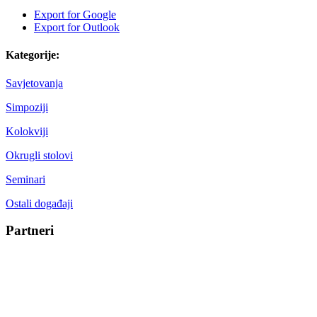
Export for
Google
Export for
Outlook
Kategorije:
Savjetovanja
Simpoziji
Kolokviji
Okrugli stolovi
Seminari
Ostali događaji
Partneri