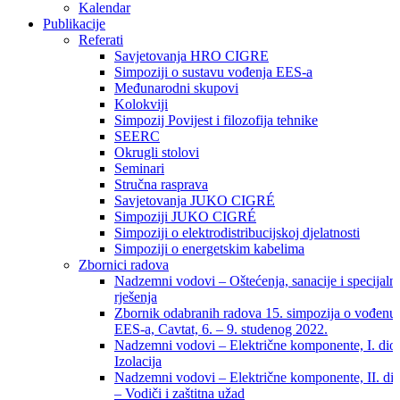
Kalendar
Publikacije
Referati
Savjetovanja HRO CIGRE
Simpoziji o sustavu vođenja EES-a
Međunarodni skupovi
Kolokviji​
Simpozij Povijest i filozofija tehnike
SEERC
Okrugli stolovi
Seminari​
Stručna rasprava​
Savjetovanja JUKO CIGRÉ
Simpoziji JUKO CIGRÉ
Simpoziji o elektrodistribucijskoj djelatnosti
Simpoziji o energetskim kabelima
Zbornici radova
Nadzemni vodovi – Oštećenja, sanacije i specijaln
rješenja
Zbornik odabranih radova 15. simpozija o vođenu
EES-a, Cavtat, 6. – 9. studenog 2022.
Nadzemni vodovi – Električne komponente, I. dio
Izolacija
Nadzemni vodovi – Električne komponente, II. di
– Vodiči i zaštitna užad