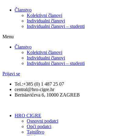
Članstvo
Kolektivni članovi
Individualni članovi
Individualni članovi – studenti
Menu
Članstvo
Kolektivni članovi
Individualni članovi
Individualni članovi – studenti
Prijavi se
Tel.:+385 (0) 1 487 25 07
central@hro-cigre.hr
Berislavićeva 6, 10000 ZAGREB
HRO CIGRE
Osnovni podatci​
Opći podatci
Tajništvo