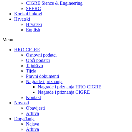
CIGRE Sience & Engineering
SEERC
Korisni linkovi
Hrvatski
Hrvatski
English
Menu
HRO CIGRE
Osnovni podatci​
Opći podatci
Tajništvo
Tijela
Pravni dokumenti
Nagrade i priznanja
Nagrade i priznanja HRO CIGRE
Nagrade i priznanja CIGRE
Kontakt
Novosti
Obavijesti
Arhiva
Događanja
Najava
Arhiva