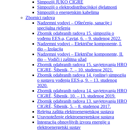
Simpoziji JUKO CIGRÉ
Simpoziji o elektrodistribucijskoj djelatnosti
Simpoziji o energetskim kabelima
Zbornici radova
Nadzemni vodovi – Oštećenja, sanacije i
specijalna rješenja
Zbornik odabranih radova 15. simpozija o
vođenu EES-a, Cavtat, 6. – 9. studenog 2022.
Nadzemni vodovi – Električne komponente, I.
dio – Izolacija
Nadzemni vodovi – Električne komponente, II.
dio – Vodiči i zaštitna užad
Zbornik odabranih radova 15. savjetovanja HRO
CIGRE, Šibenik, 7. – 10. studenog 2021.
Zbornik odabranih radova 14. (online) simpozija
o sustavu vođenja EES-a, 9. – 13. studenog
2020.
Zbornik odabranih radova 14. savjetovanja HRO
CIGRÉ, Šibenik, 10. – 13. studenog 2019.
Zbornik odabranih radova 13. savjetovanja HRO
CIGRÉ, Šibenik, 5. – 8. studenog 2017.
Relejna zaštita elektroenergetskog sustava
Uravnoteženje elektroenergetskog sustava
Integracija obnovljivih izvora energije u
elektroenergetski sustav