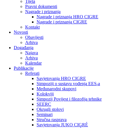
Tijela
Pravni dokumenti
Nagrade i priznanja
Nagrade i priznanja HRO CIGRE
Nagrade i priznanja CIGRE
Kontakt
Novosti
Obavijesti
Arhiva
Događanja
Najava
Arhiva
Kalendar
Publikacije
Referati
Savjetovanja HRO CIGRE
Simpoziji o sustavu vođenja EES-a
Međunarodni skupovi
Kolokviji​
Simpozij Povijest i filozofija tehnike
SEERC
Okrugli stolovi
Seminari​
Stručna rasprava​
Savjetovanja JUKO CIGRÉ