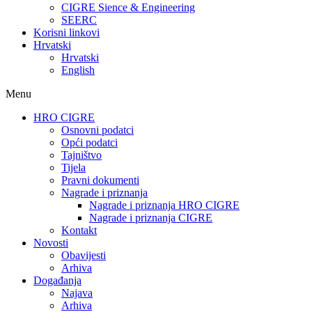
CIGRE Sience & Engineering
SEERC
Korisni linkovi
Hrvatski
Hrvatski
English
Menu
HRO CIGRE
Osnovni podatci​
Opći podatci
Tajništvo
Tijela
Pravni dokumenti
Nagrade i priznanja
Nagrade i priznanja HRO CIGRE
Nagrade i priznanja CIGRE
Kontakt
Novosti
Obavijesti
Arhiva
Događanja
Najava
Arhiva