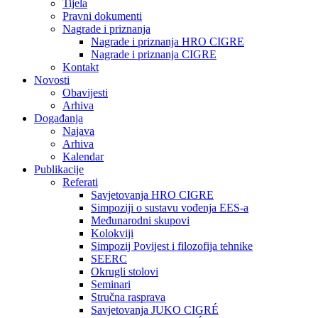
Tijela
Pravni dokumenti
Nagrade i priznanja
Nagrade i priznanja HRO CIGRE
Nagrade i priznanja CIGRE
Kontakt
Novosti
Obavijesti
Arhiva
Događanja
Najava
Arhiva
Kalendar
Publikacije
Referati
Savjetovanja HRO CIGRE
Simpoziji o sustavu vođenja EES-a
Međunarodni skupovi
Kolokviji​
Simpozij Povijest i filozofija tehnike
SEERC
Okrugli stolovi
Seminari​
Stručna rasprava​
Savjetovanja JUKO CIGRÉ