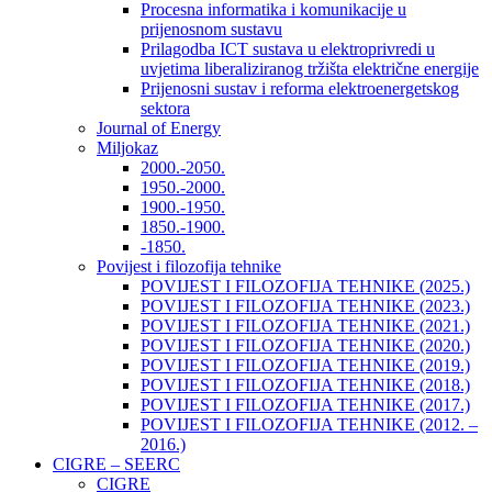
Procesna informatika i komunikacije u
prijenosnom sustavu
Prilagodba ICT sustava u elektroprivredi u
uvjetima liberaliziranog tržišta električne energije
Prijenosni sustav i reforma elektroenergetskog
sektora
Journal of Energy
Miljokaz
2000.-2050.
1950.-2000.
1900.-1950.
1850.-1900.
-1850.
Povijest i filozofija tehnike
POVIJEST I FILOZOFIJA TEHNIKE (2025.)
POVIJEST I FILOZOFIJA TEHNIKE (2023.)
POVIJEST I FILOZOFIJA TEHNIKE (2021.)
POVIJEST I FILOZOFIJA TEHNIKE (2020.)
POVIJEST I FILOZOFIJA TEHNIKE (2019.)
POVIJEST I FILOZOFIJA TEHNIKE (2018.)
POVIJEST I FILOZOFIJA TEHNIKE (2017.)
POVIJEST I FILOZOFIJA TEHNIKE (2012. –
2016.)
CIGRE – SEERC
CIGRE