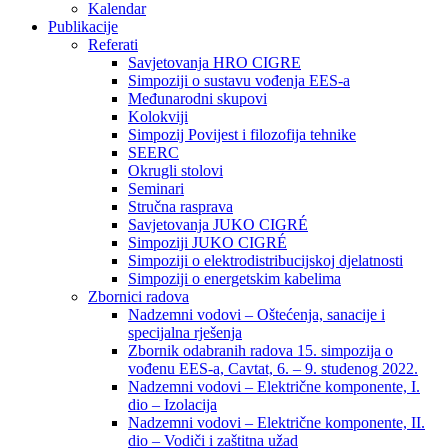
Kalendar
Publikacije
Referati
Savjetovanja HRO CIGRE
Simpoziji o sustavu vođenja EES-a
Međunarodni skupovi
Kolokviji​
Simpozij Povijest i filozofija tehnike
SEERC
Okrugli stolovi
Seminari​
Stručna rasprava​
Savjetovanja JUKO CIGRÉ
Simpoziji JUKO CIGRÉ
Simpoziji o elektrodistribucijskoj djelatnosti
Simpoziji o energetskim kabelima
Zbornici radova
Nadzemni vodovi – Oštećenja, sanacije i
specijalna rješenja
Zbornik odabranih radova 15. simpozija o
vođenu EES-a, Cavtat, 6. – 9. studenog 2022.
Nadzemni vodovi – Električne komponente, I.
dio – Izolacija
Nadzemni vodovi – Električne komponente, II.
dio – Vodiči i zaštitna užad