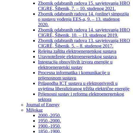
Zbornik odabranih radova 15. savjetovanja HRO
CIGRE, Šibenik, 7. – 10. studenog 2021.
Zbornik odabranih radova 14. (online) simpozija
o sustavu vođenja EES-a, 9. – 13. studenog
2020.
Zbornik odabranih radova 14. savjetovanja HRO
CIGRÉ, Šibenik, 10. – 13. studenog 2019.
Zbornik odabranih radova 13. savjetovanja HRO
CIGRÉ, Šibenik, 5. – 8. studenog 2017.
Relejna zaštita elektroenergetskog sustava
Uravnoteženje elektroenergetskog sustava
Integracija obnovljivih izvora energije u
elektroenergetski sustav
Procesna informatika i komunikacije u
prijenosnom sustavu
Prilagodba ICT sustava u elektroprivredi u
uvjetima liberaliziranog tržišta električne energije
Prijenosni sustav i reforma elektroenergetskog
sektora
Journal of Energy
Miljokaz
2000.-2050.
1950.-2000.
1900.-1950.
1850.-1900.