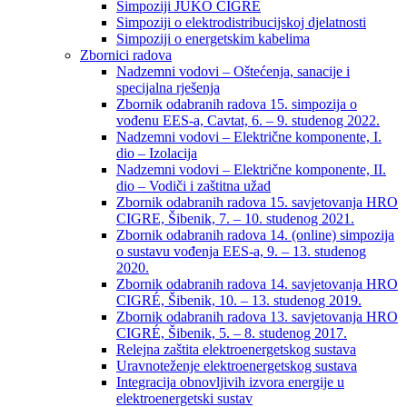
Simpoziji JUKO CIGRÉ
Simpoziji o elektrodistribucijskoj djelatnosti
Simpoziji o energetskim kabelima
Zbornici radova
Nadzemni vodovi – Oštećenja, sanacije i
specijalna rješenja
Zbornik odabranih radova 15. simpozija o
vođenu EES-a, Cavtat, 6. – 9. studenog 2022.
Nadzemni vodovi – Električne komponente, I.
dio – Izolacija
Nadzemni vodovi – Električne komponente, II.
dio – Vodiči i zaštitna užad
Zbornik odabranih radova 15. savjetovanja HRO
CIGRE, Šibenik, 7. – 10. studenog 2021.
Zbornik odabranih radova 14. (online) simpozija
o sustavu vođenja EES-a, 9. – 13. studenog
2020.
Zbornik odabranih radova 14. savjetovanja HRO
CIGRÉ, Šibenik, 10. – 13. studenog 2019.
Zbornik odabranih radova 13. savjetovanja HRO
CIGRÉ, Šibenik, 5. – 8. studenog 2017.
Relejna zaštita elektroenergetskog sustava
Uravnoteženje elektroenergetskog sustava
Integracija obnovljivih izvora energije u
elektroenergetski sustav