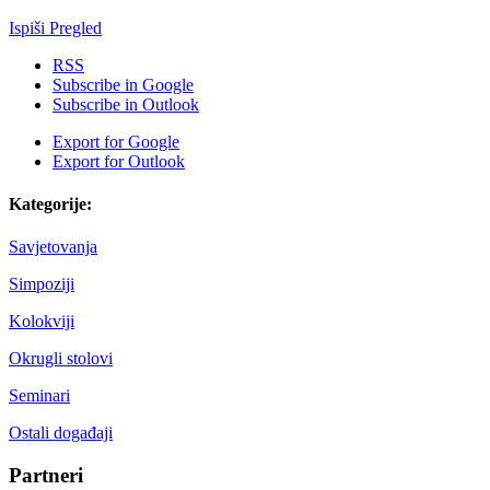
Ispiši
Pregled
RSS
Subscribe in
Google
Subscribe in
Outlook
Export for
Google
Export for
Outlook
Kategorije:
Savjetovanja
Simpoziji
Kolokviji
Okrugli stolovi
Seminari
Ostali događaji
Partneri