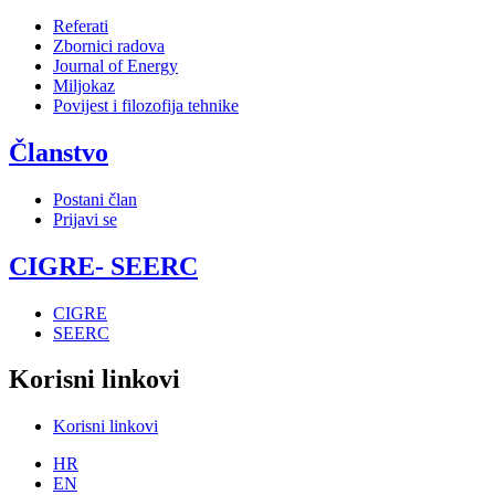
Referati
Zbornici radova
Journal of Energy
Miljokaz
Povijest i filozofija tehnike
Članstvo
Postani član
Prijavi se
CIGRE- SEERC
CIGRE
SEERC
Korisni linkovi
Korisni linkovi
HR
EN