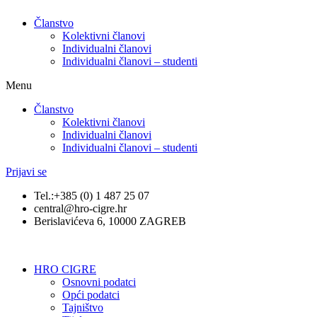
Članstvo
Kolektivni članovi
Individualni članovi
Individualni članovi – studenti
Menu
Članstvo
Kolektivni članovi
Individualni članovi
Individualni članovi – studenti
Prijavi se
Tel.:+385 (0) 1 487 25 07
central@hro-cigre.hr
Berislavićeva 6, 10000 ZAGREB
HRO CIGRE
Osnovni podatci​
Opći podatci
Tajništvo