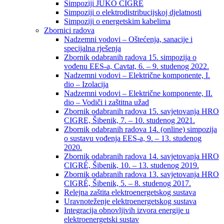
Simpoziji JUKO CIGRÉ
Simpoziji o elektrodistribucijskoj djelatnosti
Simpoziji o energetskim kabelima
Zbornici radova
Nadzemni vodovi – Oštećenja, sanacije i
specijalna rješenja
Zbornik odabranih radova 15. simpozija o
vođenu EES-a, Cavtat, 6. – 9. studenog 2022.
Nadzemni vodovi – Električne komponente, I.
dio – Izolacija
Nadzemni vodovi – Električne komponente, II.
dio – Vodiči i zaštitna užad
Zbornik odabranih radova 15. savjetovanja HRO
CIGRE, Šibenik, 7. – 10. studenog 2021.
Zbornik odabranih radova 14. (online) simpozija
o sustavu vođenja EES-a, 9. – 13. studenog
2020.
Zbornik odabranih radova 14. savjetovanja HRO
CIGRÉ, Šibenik, 10. – 13. studenog 2019.
Zbornik odabranih radova 13. savjetovanja HRO
CIGRÉ, Šibenik, 5. – 8. studenog 2017.
Relejna zaštita elektroenergetskog sustava
Uravnoteženje elektroenergetskog sustava
Integracija obnovljivih izvora energije u
elektroenergetski sustav