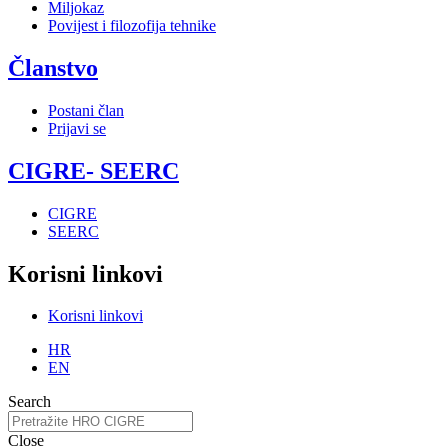
Miljokaz
Povijest i filozofija tehnike
Članstvo
Postani član
Prijavi se
CIGRE- SEERC
CIGRE
SEERC
Korisni linkovi
Korisni linkovi
HR
EN
Search
Close