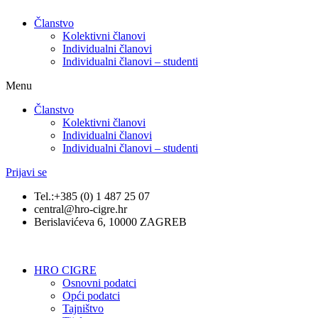
Članstvo
Kolektivni članovi
Individualni članovi
Individualni članovi – studenti
Menu
Članstvo
Kolektivni članovi
Individualni članovi
Individualni članovi – studenti
Prijavi se
Tel.:+385 (0) 1 487 25 07
central@hro-cigre.hr
Berislavićeva 6, 10000 ZAGREB
HRO CIGRE
Osnovni podatci​
Opći podatci
Tajništvo