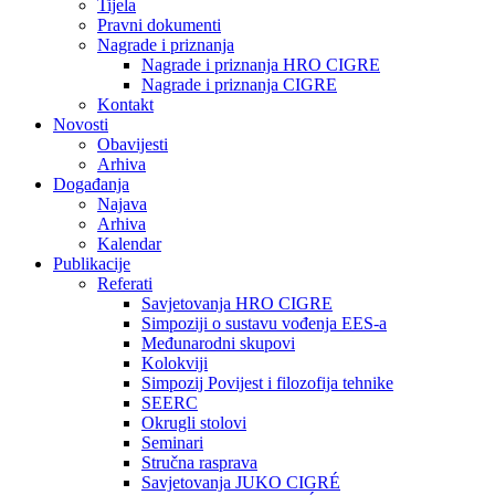
Tijela
Pravni dokumenti
Nagrade i priznanja
Nagrade i priznanja HRO CIGRE
Nagrade i priznanja CIGRE
Kontakt
Novosti
Obavijesti
Arhiva
Događanja
Najava
Arhiva
Kalendar
Publikacije
Referati
Savjetovanja HRO CIGRE
Simpoziji o sustavu vođenja EES-a
Međunarodni skupovi
Kolokviji​
Simpozij Povijest i filozofija tehnike
SEERC
Okrugli stolovi
Seminari​
Stručna rasprava​
Savjetovanja JUKO CIGRÉ