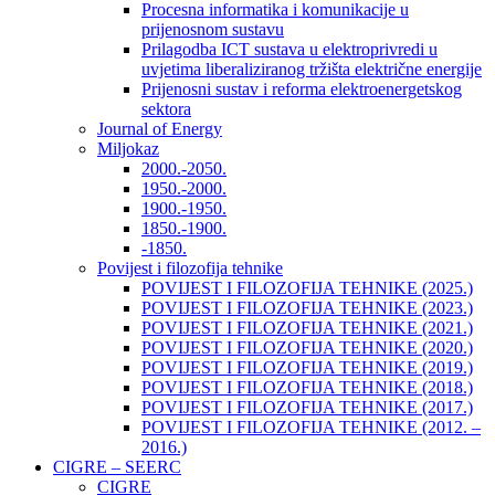
Procesna informatika i komunikacije u
prijenosnom sustavu
Prilagodba ICT sustava u elektroprivredi u
uvjetima liberaliziranog tržišta električne energije
Prijenosni sustav i reforma elektroenergetskog
sektora
Journal of Energy
Miljokaz
2000.-2050.
1950.-2000.
1900.-1950.
1850.-1900.
-1850.
Povijest i filozofija tehnike
POVIJEST I FILOZOFIJA TEHNIKE (2025.)
POVIJEST I FILOZOFIJA TEHNIKE (2023.)
POVIJEST I FILOZOFIJA TEHNIKE (2021.)
POVIJEST I FILOZOFIJA TEHNIKE (2020.)
POVIJEST I FILOZOFIJA TEHNIKE (2019.)
POVIJEST I FILOZOFIJA TEHNIKE (2018.)
POVIJEST I FILOZOFIJA TEHNIKE (2017.)
POVIJEST I FILOZOFIJA TEHNIKE (2012. –
2016.)
CIGRE – SEERC
CIGRE