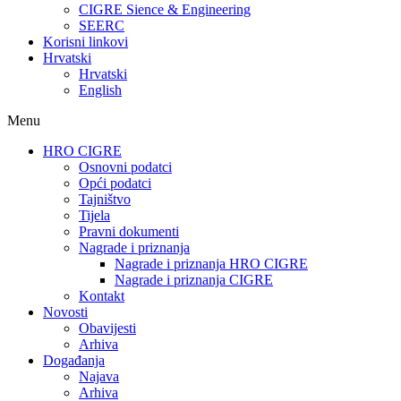
CIGRE Sience & Engineering
SEERC
Korisni linkovi
Hrvatski
Hrvatski
English
Menu
HRO CIGRE
Osnovni podatci​
Opći podatci
Tajništvo
Tijela
Pravni dokumenti
Nagrade i priznanja
Nagrade i priznanja HRO CIGRE
Nagrade i priznanja CIGRE
Kontakt
Novosti
Obavijesti
Arhiva
Događanja
Najava
Arhiva