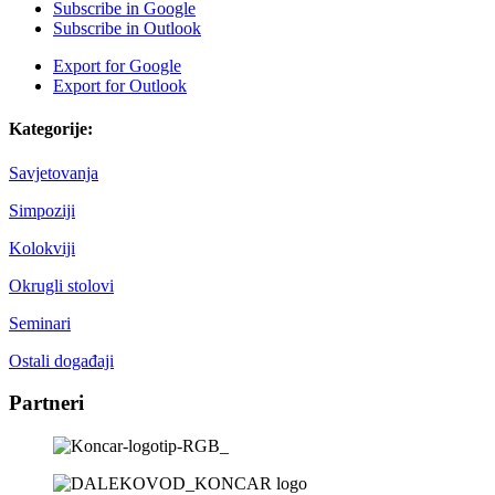
Subscribe in
Google
Subscribe in
Outlook
Export for
Google
Export for
Outlook
Kategorije:
Savjetovanja
Simpoziji
Kolokviji
Okrugli stolovi
Seminari
Ostali događaji
Partneri