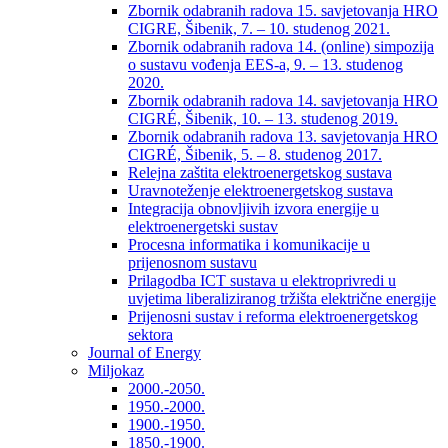
Zbornik odabranih radova 15. savjetovanja HRO
CIGRE, Šibenik, 7. – 10. studenog 2021.
Zbornik odabranih radova 14. (online) simpozija
o sustavu vođenja EES-a, 9. – 13. studenog
2020.
Zbornik odabranih radova 14. savjetovanja HRO
CIGRÉ, Šibenik, 10. – 13. studenog 2019.
Zbornik odabranih radova 13. savjetovanja HRO
CIGRÉ, Šibenik, 5. – 8. studenog 2017.
Relejna zaštita elektroenergetskog sustava
Uravnoteženje elektroenergetskog sustava
Integracija obnovljivih izvora energije u
elektroenergetski sustav
Procesna informatika i komunikacije u
prijenosnom sustavu
Prilagodba ICT sustava u elektroprivredi u
uvjetima liberaliziranog tržišta električne energije
Prijenosni sustav i reforma elektroenergetskog
sektora
Journal of Energy
Miljokaz
2000.-2050.
1950.-2000.
1900.-1950.
1850.-1900.