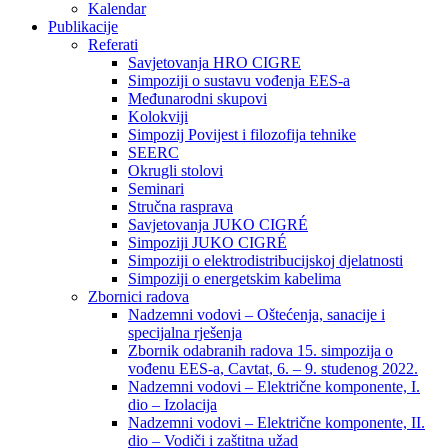
Kalendar
Publikacije
Referati
Savjetovanja HRO CIGRE
Simpoziji o sustavu vođenja EES-a
Međunarodni skupovi
Kolokviji​
Simpozij Povijest i filozofija tehnike
SEERC
Okrugli stolovi
Seminari​
Stručna rasprava​
Savjetovanja JUKO CIGRÉ
Simpoziji JUKO CIGRÉ
Simpoziji o elektrodistribucijskoj djelatnosti
Simpoziji o energetskim kabelima
Zbornici radova
Nadzemni vodovi – Oštećenja, sanacije i
specijalna rješenja
Zbornik odabranih radova 15. simpozija o
vođenu EES-a, Cavtat, 6. – 9. studenog 2022.
Nadzemni vodovi – Električne komponente, I.
dio – Izolacija
Nadzemni vodovi – Električne komponente, II.
dio – Vodiči i zaštitna užad