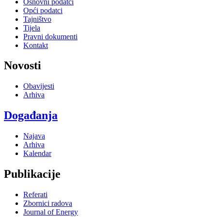
Osnovni podatci
Opći podatci
Tajništvo
Tijela
Pravni dokumenti
Kontakt
Novosti
Obavijesti
Arhiva
Događanja
Najava
Arhiva
Kalendar
Publikacije
Referati
Zbornici radova
Journal of Energy