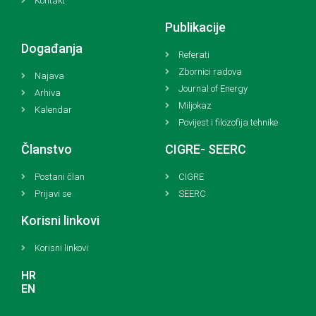
Kontakt
Publikacije
Događanja
Referati
Zbornici radova
Najava
Journal of Energy
Arhiva
Miljokaz
Kalendar
Povijest i filozofija tehnike
Članstvo
CIGRE- SEERC
Postani član
CIGRE
Prijavi se
SEERC
Korisni linkovi
Korisni linkovi
HR
EN