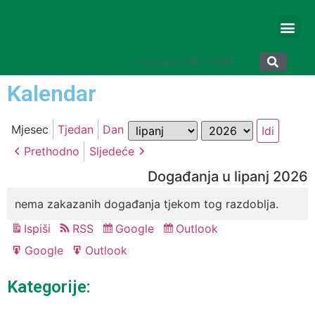
Kalendar
Mjesec
Godina
Mjesec
Tjedan
Dan
Prethodno
Sljedeće
Događanja u lipanj 2026
nema zakazanih događanja tjekom tog razdoblja.
Ispiši
RSS
Google
Outlook
Pregled
Subscribe
Subscribe
in
in
Google
Outlook
Export
Export
for
for
Kategorije: