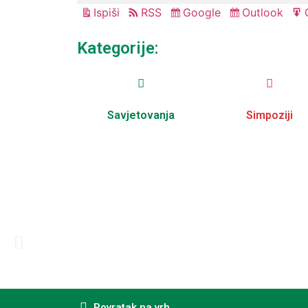
Ispiši
RSS
Google
Outlook
Pregled
Subscribe
Subscribe
in
in
Kategorije:
Savjetovanja
Simpoziji
Povratak na vrh