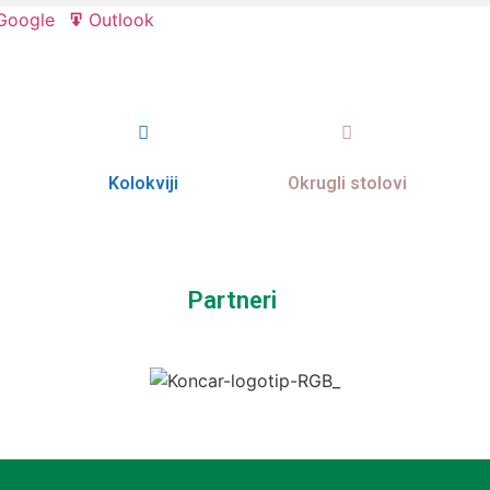
Google
Outlook
Export
Export
for
for
Kolokviji
Okrugli stolovi
Partneri