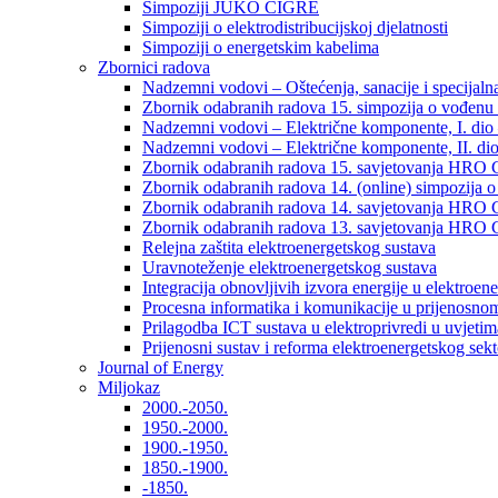
Simpoziji JUKO CIGRÉ
Simpoziji o elektrodistribucijskoj djelatnosti
Simpoziji o energetskim kabelima
Zbornici radova
Nadzemni vodovi – Oštećenja, sanacije i specijalna
Zbornik odabranih radova 15. simpozija o vođenu 
Nadzemni vodovi – Električne komponente, I. dio –
Nadzemni vodovi – Električne komponente, II. dio 
Zbornik odabranih radova 15. savjetovanja HRO C
Zbornik odabranih radova 14. (online) simpozija o
Zbornik odabranih radova 14. savjetovanja HRO C
Zbornik odabranih radova 13. savjetovanja HRO C
Relejna zaštita elektroenergetskog sustava
Uravnoteženje elektroenergetskog sustava
Integracija obnovljivih izvora energije u elektroene
Procesna informatika i komunikacije u prijenosno
Prilagodba ICT sustava u elektroprivredi u uvjetima 
Prijenosni sustav i reforma elektroenergetskog sek
Journal of Energy
Miljokaz
2000.-2050.
1950.-2000.
1900.-1950.
1850.-1900.
-1850.