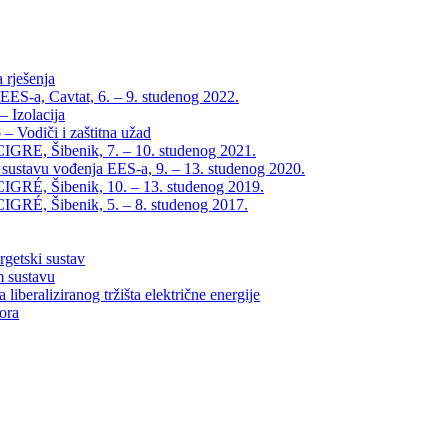
 rješenja
EES-a, Cavtat, 6. – 9. studenog 2022.
 Izolacija
– Vodiči i zaštitna užad
IGRE, Šibenik, 7. – 10. studenog 2021.
 sustavu vođenja EES-a, 9. – 13. studenog 2020.
IGRÉ, Šibenik, 10. – 13. studenog 2019.
IGRÉ, Šibenik, 5. – 8. studenog 2017.
rgetski sustav
m sustavu
liberaliziranog tržišta električne energije
tora