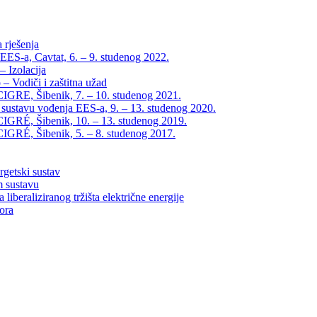
 rješenja
EES-a, Cavtat, 6. – 9. studenog 2022.
 Izolacija
– Vodiči i zaštitna užad
IGRE, Šibenik, 7. – 10. studenog 2021.
 sustavu vođenja EES-a, 9. – 13. studenog 2020.
IGRÉ, Šibenik, 10. – 13. studenog 2019.
IGRÉ, Šibenik, 5. – 8. studenog 2017.
rgetski sustav
m sustavu
liberaliziranog tržišta električne energije
tora