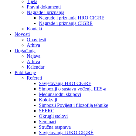
Tijela
Pravni dokumenti
Nagrade i priznanja
Nagrade i priznanja HRO CIGRE
Nagrade i priznanja CIGRE
Kontakt
Novosti
Obavijesti
Arhiva
Događanja
Najava
Arhiva
Kalendar
Publikacije
Referati
Savjetovanja HRO CIGRE
Simpoziji o sustavu vođenja EES-a
Međunarodni skupovi
Kolokviji​
Simpozij Povijest i filozofija tehnike
SEERC
Okrugli stolovi
Seminari​
Stručna rasprava​
Savjetovanja JUKO CIGRÉ