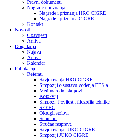
Pravni dokumenti
Nagrade i priznanja
Nagrade i priznanja HRO CIGRE
Nagrade i priznanja CIGRE
Kontakt
Novosti
Obavijesti
Arhiva
Događanja
Najava
Arhiva
Kalendar
Publikacije
Referati
Savjetovanja HRO CIGRE
Simpoziji o sustavu vođenja EES-a
Međunarodni skupovi
Kolokviji​
Simpozij Povijest i filozofija tehnike
SEERC
Okrugli stolovi
Seminari​
Stručna rasprava​
Savjetovanja JUKO CIGRÉ
Simpoziji JUKO CIGRÉ