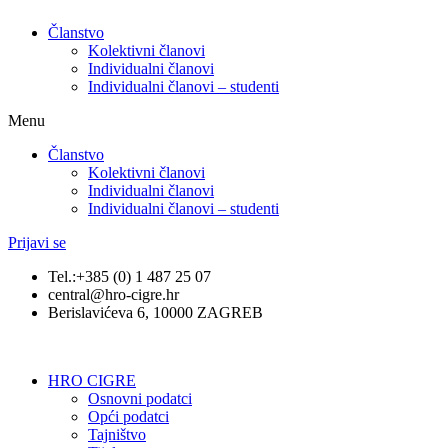
Članstvo
Kolektivni članovi
Individualni članovi
Individualni članovi – studenti
Menu
Članstvo
Kolektivni članovi
Individualni članovi
Individualni članovi – studenti
Prijavi se
Tel.:+385 (0) 1 487 25 07
central@hro-cigre.hr
Berislavićeva 6, 10000 ZAGREB
HRO CIGRE
Osnovni podatci​
Opći podatci
Tajništvo