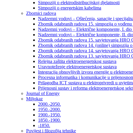
Simpoziji o elektrodistribucijskoj djelatnosti
Simpoziji o energetskim kabelima
Zbornici radova
Nadzemni vodovi – Oštećenja, sanacije i specijalna
Zbornik odabranih radova 15. simpozija o vođenu 
Nadzemni vodovi – Električne komponente, I. dio –
Nadzemni vodovi – Električne komponente, II. dio 
Zbornik odabranih radova 15. savjetovanja HRO C
Zbornik odabranih radova 14. (online) simpozija o
Zbornik odabranih radova 14. savjetovanja HRO C
Zbornik odabranih radova 13. savjetovanja HRO C
Relejna zaštita elektroenergetskog sustava
Uravnoteženje elektroenergetskog sustava
Integracija obnovljivih izvora energije u elektroene
Procesna informatika i komunikacije u prijenosno
Prilagodba ICT sustava u elektroprivredi u uvjetima 
Prijenosni sustav i reforma elektroenergetskog sek
Journal of Energy
Miljokaz
2000.-2050.
1950.-2000.
1900.-1950.
1850.-1900.
-1850.
Povijest i filozofija tehnike