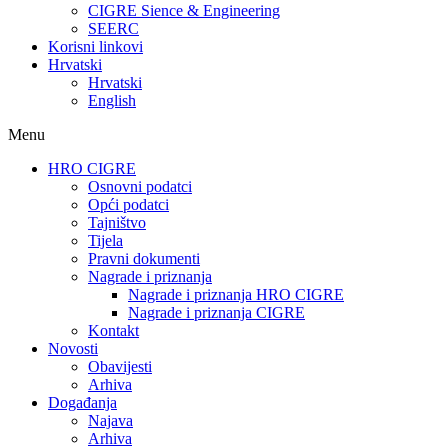
CIGRE Sience & Engineering
SEERC
Korisni linkovi
Hrvatski
Hrvatski
English
Menu
HRO CIGRE
Osnovni podatci​
Opći podatci
Tajništvo
Tijela
Pravni dokumenti
Nagrade i priznanja
Nagrade i priznanja HRO CIGRE
Nagrade i priznanja CIGRE
Kontakt
Novosti
Obavijesti
Arhiva
Događanja
Najava
Arhiva