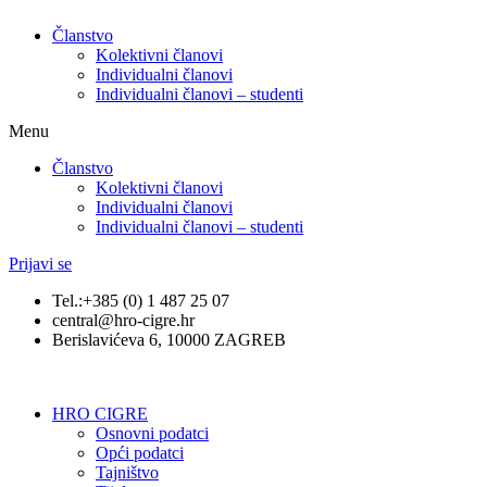
Članstvo
Kolektivni članovi
Individualni članovi
Individualni članovi – studenti
Menu
Članstvo
Kolektivni članovi
Individualni članovi
Individualni članovi – studenti
Prijavi se
Tel.:+385 (0) 1 487 25 07
central@hro-cigre.hr
Berislavićeva 6, 10000 ZAGREB
HRO CIGRE
Osnovni podatci​
Opći podatci
Tajništvo