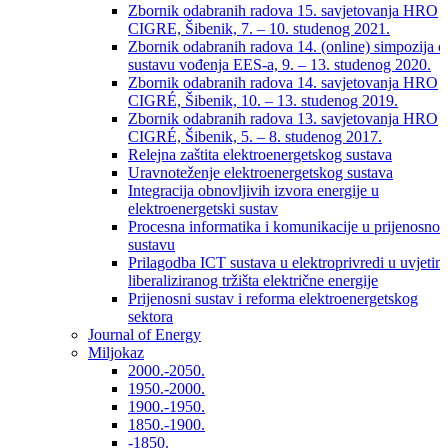
Zbornik odabranih radova 15. savjetovanja HRO
CIGRE, Šibenik, 7. – 10. studenog 2021.
Zbornik odabranih radova 14. (online) simpozija o
sustavu vođenja EES-a, 9. – 13. studenog 2020.
Zbornik odabranih radova 14. savjetovanja HRO
CIGRÉ, Šibenik, 10. – 13. studenog 2019.
Zbornik odabranih radova 13. savjetovanja HRO
CIGRÉ, Šibenik, 5. – 8. studenog 2017.
Relejna zaštita elektroenergetskog sustava
Uravnoteženje elektroenergetskog sustava
Integracija obnovljivih izvora energije u
elektroenergetski sustav
Procesna informatika i komunikacije u prijenosno
sustavu
Prilagodba ICT sustava u elektroprivredi u uvjetim
liberaliziranog tržišta električne energije
Prijenosni sustav i reforma elektroenergetskog
sektora
Journal of Energy
Miljokaz
2000.-2050.
1950.-2000.
1900.-1950.
1850.-1900.
-1850.