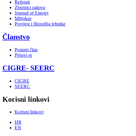
Referati
Zbornici radova
Journal of Energy
Miljokaz
Povijest i filozofija tehnike
Članstvo
Postani član
Prijavi se
CIGRE- SEERC
CIGRE
SEERC
Korisni linkovi
Korisni linkovi
HR
EN