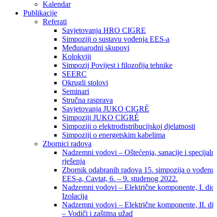
Kalendar
Publikacije
Referati
Savjetovanja HRO CIGRE
Simpoziji o sustavu vođenja EES-a
Međunarodni skupovi
Kolokviji​
Simpozij Povijest i filozofija tehnike
SEERC
Okrugli stolovi
Seminari​
Stručna rasprava​
Savjetovanja JUKO CIGRÉ
Simpoziji JUKO CIGRÉ
Simpoziji o elektrodistribucijskoj djelatnosti
Simpoziji o energetskim kabelima
Zbornici radova
Nadzemni vodovi – Oštećenja, sanacije i specijaln
rješenja
Zbornik odabranih radova 15. simpozija o vođenu
EES-a, Cavtat, 6. – 9. studenog 2022.
Nadzemni vodovi – Električne komponente, I. dio
Izolacija
Nadzemni vodovi – Električne komponente, II. di
– Vodiči i zaštitna užad