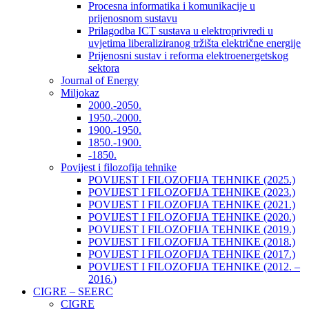
Procesna informatika i komunikacije u
prijenosnom sustavu
Prilagodba ICT sustava u elektroprivredi u
uvjetima liberaliziranog tržišta električne energije
Prijenosni sustav i reforma elektroenergetskog
sektora
Journal of Energy
Miljokaz
2000.-2050.
1950.-2000.
1900.-1950.
1850.-1900.
-1850.
Povijest i filozofija tehnike
POVIJEST I FILOZOFIJA TEHNIKE (2025.)
POVIJEST I FILOZOFIJA TEHNIKE (2023.)
POVIJEST I FILOZOFIJA TEHNIKE (2021.)
POVIJEST I FILOZOFIJA TEHNIKE (2020.)
POVIJEST I FILOZOFIJA TEHNIKE (2019.)
POVIJEST I FILOZOFIJA TEHNIKE (2018.)
POVIJEST I FILOZOFIJA TEHNIKE (2017.)
POVIJEST I FILOZOFIJA TEHNIKE (2012. –
2016.)
CIGRE – SEERC
CIGRE