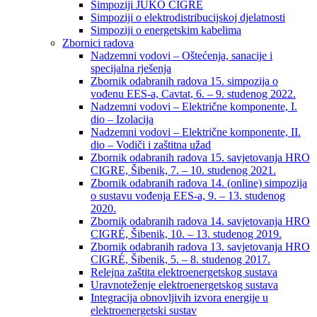
Simpoziji JUKO CIGRÉ
Simpoziji o elektrodistribucijskoj djelatnosti
Simpoziji o energetskim kabelima
Zbornici radova
Nadzemni vodovi – Oštećenja, sanacije i
specijalna rješenja
Zbornik odabranih radova 15. simpozija o
vođenu EES-a, Cavtat, 6. – 9. studenog 2022.
Nadzemni vodovi – Električne komponente, I.
dio – Izolacija
Nadzemni vodovi – Električne komponente, II.
dio – Vodiči i zaštitna užad
Zbornik odabranih radova 15. savjetovanja HRO
CIGRE, Šibenik, 7. – 10. studenog 2021.
Zbornik odabranih radova 14. (online) simpozija
o sustavu vođenja EES-a, 9. – 13. studenog
2020.
Zbornik odabranih radova 14. savjetovanja HRO
CIGRÉ, Šibenik, 10. – 13. studenog 2019.
Zbornik odabranih radova 13. savjetovanja HRO
CIGRÉ, Šibenik, 5. – 8. studenog 2017.
Relejna zaštita elektroenergetskog sustava
Uravnoteženje elektroenergetskog sustava
Integracija obnovljivih izvora energije u
elektroenergetski sustav