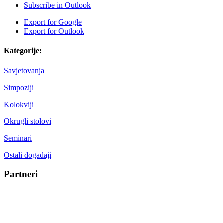
Subscribe in
Outlook
Export for
Google
Export for
Outlook
Kategorije:
Savjetovanja
Simpoziji
Kolokviji
Okrugli stolovi
Seminari
Ostali događaji
Partneri