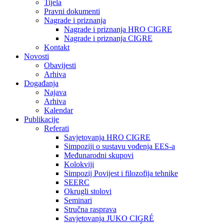
Tijela
Pravni dokumenti
Nagrade i priznanja
Nagrade i priznanja HRO CIGRE
Nagrade i priznanja CIGRE
Kontakt
Novosti
Obavijesti
Arhiva
Događanja
Najava
Arhiva
Kalendar
Publikacije
Referati
Savjetovanja HRO CIGRE
Simpoziji o sustavu vođenja EES-a
Međunarodni skupovi
Kolokviji​
Simpozij Povijest i filozofija tehnike
SEERC
Okrugli stolovi
Seminari​
Stručna rasprava​
Savjetovanja JUKO CIGRÉ