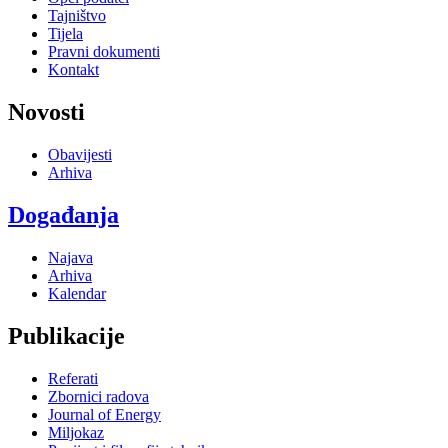
Tajništvo
Tijela
Pravni dokumenti
Kontakt
Novosti
Obavijesti
Arhiva
Događanja
Najava
Arhiva
Kalendar
Publikacije
Referati
Zbornici radova
Journal of Energy
Miljokaz