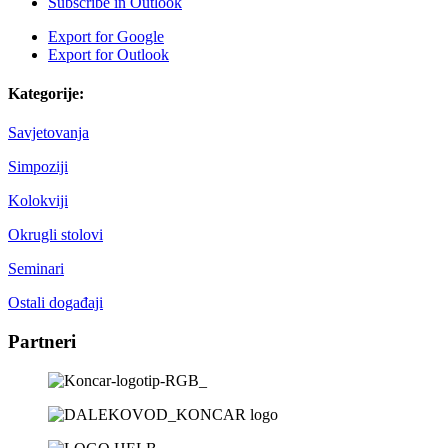
Subscribe in
Outlook
Export for
Google
Export for
Outlook
Kategorije:
Savjetovanja
Simpoziji
Kolokviji
Okrugli stolovi
Seminari
Ostali događaji
Partneri