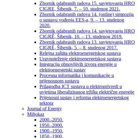
Zbornik odabranih radova 15. savjetovanja HRO
CIGRE, Šibenik, 7. – 10. studenog 2021.
Zbornik odabranih radova 14. (online) simpozija
o sustavu vođenja EES-a, 9. – 13. studenog
2020.
Zbornik odabranih radova 14. savjetovanja HRO
CIGRÉ, Šibenik, 10. – 13. studenog 2019.
Zbornik odabranih radova 13. savjetovanja HRO
CIGRÉ, Šibenik, 5. – 8. studenog 2017.
Relejna zaštita elektroenergetskog sustava
Uravnoteženje elektroenergetskog sustava
Integracija obnovljivih izvora energije u
elektroenergetski sustav
Procesna informatika i komunikacije u
prijenosnom sustavu
Prilagodba ICT sustava u elektroprivredi u
uvjetima liberaliziranog tržišta električne energije
Prijenosni sustav i reforma elektroenergetskog
sektora
Journal of Energy
Miljokaz
2000.-2050.
1950.-2000.
1900.-1950.
1850.-1900.