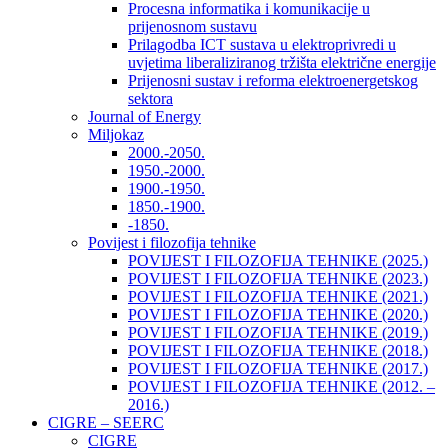
Procesna informatika i komunikacije u
prijenosnom sustavu
Prilagodba ICT sustava u elektroprivredi u
uvjetima liberaliziranog tržišta električne energije
Prijenosni sustav i reforma elektroenergetskog
sektora
Journal of Energy
Miljokaz
2000.-2050.
1950.-2000.
1900.-1950.
1850.-1900.
-1850.
Povijest i filozofija tehnike
POVIJEST I FILOZOFIJA TEHNIKE (2025.)
POVIJEST I FILOZOFIJA TEHNIKE (2023.)
POVIJEST I FILOZOFIJA TEHNIKE (2021.)
POVIJEST I FILOZOFIJA TEHNIKE (2020.)
POVIJEST I FILOZOFIJA TEHNIKE (2019.)
POVIJEST I FILOZOFIJA TEHNIKE (2018.)
POVIJEST I FILOZOFIJA TEHNIKE (2017.)
POVIJEST I FILOZOFIJA TEHNIKE (2012. –
2016.)
CIGRE – SEERC
CIGRE