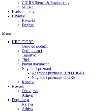
CIGRE Sience & Engineering
SEERC
Korisni linkovi
Hrvatski
Hrvatski
English
Menu
HRO CIGRE
Osnovni podatci​
Opći podatci
Tajništvo
Tijela
Pravni dokumenti
Nagrade i priznanja
Nagrade i priznanja HRO CIGRE
Nagrade i priznanja CIGRE
Kontakt
Novosti
Obavijesti
Arhiva
Događanja
Najava
Arhiva