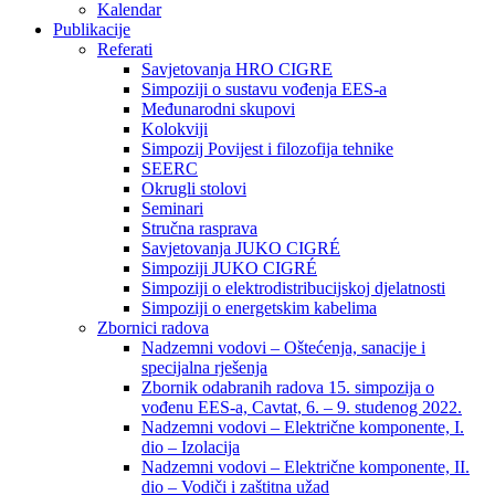
Kalendar
Publikacije
Referati
Savjetovanja HRO CIGRE
Simpoziji o sustavu vođenja EES-a
Međunarodni skupovi
Kolokviji​
Simpozij Povijest i filozofija tehnike
SEERC
Okrugli stolovi
Seminari​
Stručna rasprava​
Savjetovanja JUKO CIGRÉ
Simpoziji JUKO CIGRÉ
Simpoziji o elektrodistribucijskoj djelatnosti
Simpoziji o energetskim kabelima
Zbornici radova
Nadzemni vodovi – Oštećenja, sanacije i
specijalna rješenja
Zbornik odabranih radova 15. simpozija o
vođenu EES-a, Cavtat, 6. – 9. studenog 2022.
Nadzemni vodovi – Električne komponente, I.
dio – Izolacija
Nadzemni vodovi – Električne komponente, II.
dio – Vodiči i zaštitna užad