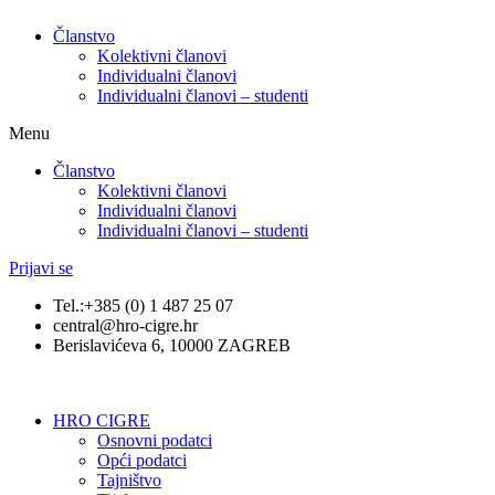
Članstvo
Kolektivni članovi
Individualni članovi
Individualni članovi – studenti
Menu
Članstvo
Kolektivni članovi
Individualni članovi
Individualni članovi – studenti
Prijavi se
Tel.:+385 (0) 1 487 25 07
central@hro-cigre.hr
Berislavićeva 6, 10000 ZAGREB
HRO CIGRE
Osnovni podatci​
Opći podatci
Tajništvo