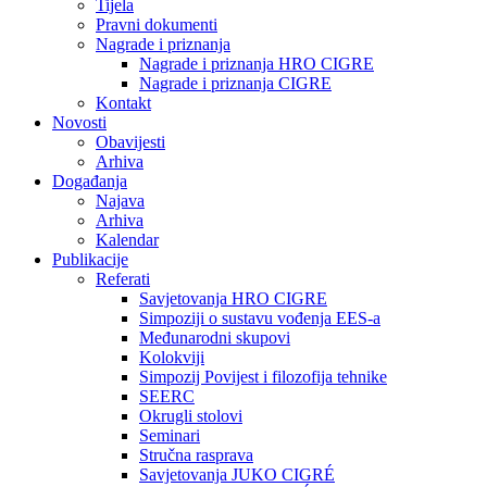
Tijela
Pravni dokumenti
Nagrade i priznanja
Nagrade i priznanja HRO CIGRE
Nagrade i priznanja CIGRE
Kontakt
Novosti
Obavijesti
Arhiva
Događanja
Najava
Arhiva
Kalendar
Publikacije
Referati
Savjetovanja HRO CIGRE
Simpoziji o sustavu vođenja EES-a
Međunarodni skupovi
Kolokviji​
Simpozij Povijest i filozofija tehnike
SEERC
Okrugli stolovi
Seminari​
Stručna rasprava​
Savjetovanja JUKO CIGRÉ