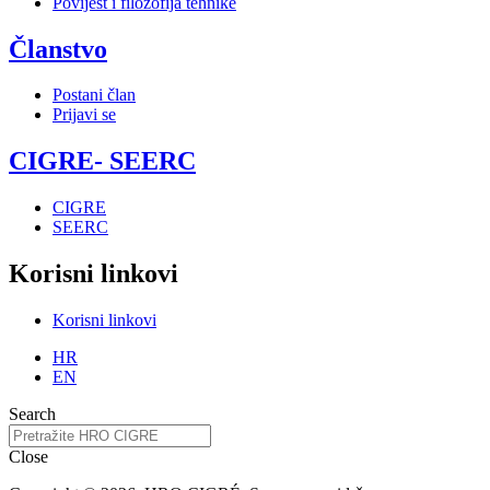
Povijest i filozofija tehnike
Članstvo
Postani član
Prijavi se
CIGRE- SEERC
CIGRE
SEERC
Korisni linkovi
Korisni linkovi
HR
EN
Search
Close