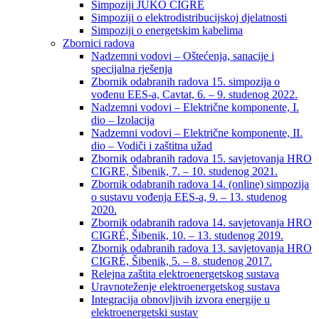
Simpoziji JUKO CIGRÉ
Simpoziji o elektrodistribucijskoj djelatnosti
Simpoziji o energetskim kabelima
Zbornici radova
Nadzemni vodovi – Oštećenja, sanacije i
specijalna rješenja
Zbornik odabranih radova 15. simpozija o
vođenu EES-a, Cavtat, 6. – 9. studenog 2022.
Nadzemni vodovi – Električne komponente, I.
dio – Izolacija
Nadzemni vodovi – Električne komponente, II.
dio – Vodiči i zaštitna užad
Zbornik odabranih radova 15. savjetovanja HRO
CIGRE, Šibenik, 7. – 10. studenog 2021.
Zbornik odabranih radova 14. (online) simpozija
o sustavu vođenja EES-a, 9. – 13. studenog
2020.
Zbornik odabranih radova 14. savjetovanja HRO
CIGRÉ, Šibenik, 10. – 13. studenog 2019.
Zbornik odabranih radova 13. savjetovanja HRO
CIGRÉ, Šibenik, 5. – 8. studenog 2017.
Relejna zaštita elektroenergetskog sustava
Uravnoteženje elektroenergetskog sustava
Integracija obnovljivih izvora energije u
elektroenergetski sustav