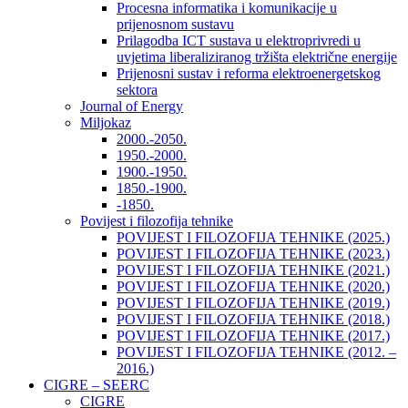
Procesna informatika i komunikacije u
prijenosnom sustavu
Prilagodba ICT sustava u elektroprivredi u
uvjetima liberaliziranog tržišta električne energije
Prijenosni sustav i reforma elektroenergetskog
sektora
Journal of Energy
Miljokaz
2000.-2050.
1950.-2000.
1900.-1950.
1850.-1900.
-1850.
Povijest i filozofija tehnike
POVIJEST I FILOZOFIJA TEHNIKE (2025.)
POVIJEST I FILOZOFIJA TEHNIKE (2023.)
POVIJEST I FILOZOFIJA TEHNIKE (2021.)
POVIJEST I FILOZOFIJA TEHNIKE (2020.)
POVIJEST I FILOZOFIJA TEHNIKE (2019.)
POVIJEST I FILOZOFIJA TEHNIKE (2018.)
POVIJEST I FILOZOFIJA TEHNIKE (2017.)
POVIJEST I FILOZOFIJA TEHNIKE (2012. –
2016.)
CIGRE – SEERC
CIGRE