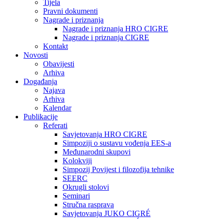
Tijela
Pravni dokumenti
Nagrade i priznanja
Nagrade i priznanja HRO CIGRE
Nagrade i priznanja CIGRE
Kontakt
Novosti
Obavijesti
Arhiva
Događanja
Najava
Arhiva
Kalendar
Publikacije
Referati
Savjetovanja HRO CIGRE
Simpoziji o sustavu vođenja EES-a
Međunarodni skupovi
Kolokviji​
Simpozij Povijest i filozofija tehnike
SEERC
Okrugli stolovi
Seminari​
Stručna rasprava​
Savjetovanja JUKO CIGRÉ