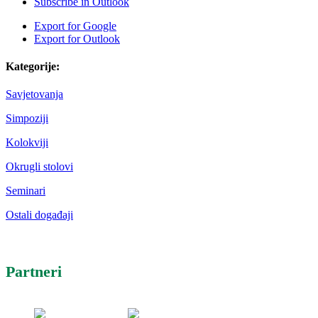
Subscribe in
Outlook
Export for
Google
Export for
Outlook
Kategorije:
Savjetovanja
Simpoziji
Kolokviji
Okrugli stolovi
Seminari
Ostali događaji
Partneri