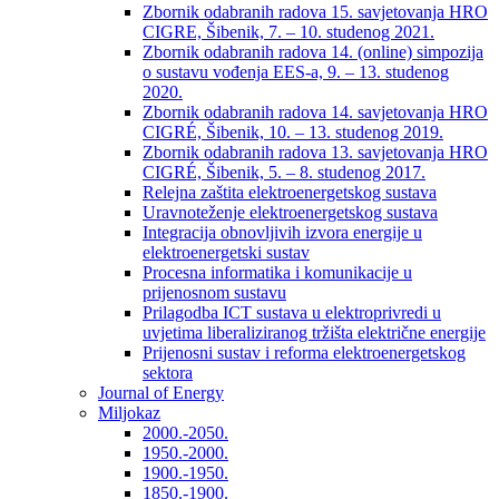
Zbornik odabranih radova 15. savjetovanja HRO
CIGRE, Šibenik, 7. – 10. studenog 2021.
Zbornik odabranih radova 14. (online) simpozija
o sustavu vođenja EES-a, 9. – 13. studenog
2020.
Zbornik odabranih radova 14. savjetovanja HRO
CIGRÉ, Šibenik, 10. – 13. studenog 2019.
Zbornik odabranih radova 13. savjetovanja HRO
CIGRÉ, Šibenik, 5. – 8. studenog 2017.
Relejna zaštita elektroenergetskog sustava
Uravnoteženje elektroenergetskog sustava
Integracija obnovljivih izvora energije u
elektroenergetski sustav
Procesna informatika i komunikacije u
prijenosnom sustavu
Prilagodba ICT sustava u elektroprivredi u
uvjetima liberaliziranog tržišta električne energije
Prijenosni sustav i reforma elektroenergetskog
sektora
Journal of Energy
Miljokaz
2000.-2050.
1950.-2000.
1900.-1950.
1850.-1900.