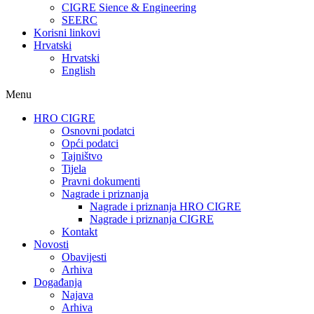
CIGRE Sience & Engineering
SEERC
Korisni linkovi
Hrvatski
Hrvatski
English
Menu
HRO CIGRE
Osnovni podatci​
Opći podatci
Tajništvo
Tijela
Pravni dokumenti
Nagrade i priznanja
Nagrade i priznanja HRO CIGRE
Nagrade i priznanja CIGRE
Kontakt
Novosti
Obavijesti
Arhiva
Događanja
Najava
Arhiva