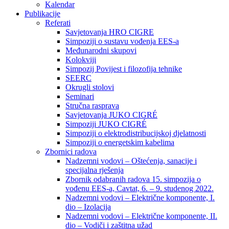
Kalendar
Publikacije
Referati
Savjetovanja HRO CIGRE
Simpoziji o sustavu vođenja EES-a
Međunarodni skupovi
Kolokviji​
Simpozij Povijest i filozofija tehnike
SEERC
Okrugli stolovi
Seminari​
Stručna rasprava​
Savjetovanja JUKO CIGRÉ
Simpoziji JUKO CIGRÉ
Simpoziji o elektrodistribucijskoj djelatnosti
Simpoziji o energetskim kabelima
Zbornici radova
Nadzemni vodovi – Oštećenja, sanacije i
specijalna rješenja
Zbornik odabranih radova 15. simpozija o
vođenu EES-a, Cavtat, 6. – 9. studenog 2022.
Nadzemni vodovi – Električne komponente, I.
dio – Izolacija
Nadzemni vodovi – Električne komponente, II.
dio – Vodiči i zaštitna užad