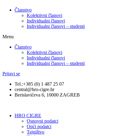
Članstvo
Kolektivni članovi
Individualni članovi
Individualni članovi – studenti
Menu
Članstvo
Kolektivni članovi
Individualni članovi
Individualni članovi – studenti
Prijavi se
Tel.:+385 (0) 1 487 25 07
central@hro-cigre.hr
Berislavićeva 6, 10000 ZAGREB
HRO CIGRE
Osnovni podatci​
Opći podatci
Tajništvo