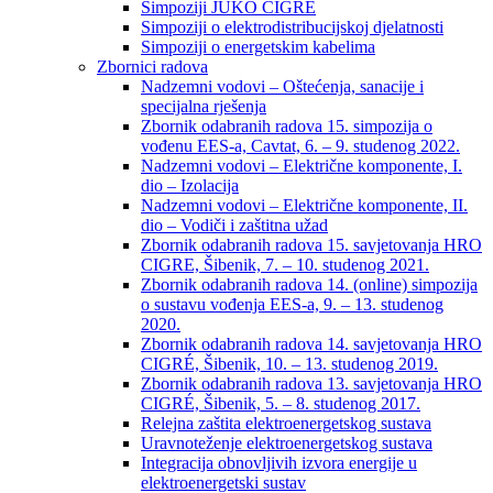
Simpoziji JUKO CIGRÉ
Simpoziji o elektrodistribucijskoj djelatnosti
Simpoziji o energetskim kabelima
Zbornici radova
Nadzemni vodovi – Oštećenja, sanacije i
specijalna rješenja
Zbornik odabranih radova 15. simpozija o
vođenu EES-a, Cavtat, 6. – 9. studenog 2022.
Nadzemni vodovi – Električne komponente, I.
dio – Izolacija
Nadzemni vodovi – Električne komponente, II.
dio – Vodiči i zaštitna užad
Zbornik odabranih radova 15. savjetovanja HRO
CIGRE, Šibenik, 7. – 10. studenog 2021.
Zbornik odabranih radova 14. (online) simpozija
o sustavu vođenja EES-a, 9. – 13. studenog
2020.
Zbornik odabranih radova 14. savjetovanja HRO
CIGRÉ, Šibenik, 10. – 13. studenog 2019.
Zbornik odabranih radova 13. savjetovanja HRO
CIGRÉ, Šibenik, 5. – 8. studenog 2017.
Relejna zaštita elektroenergetskog sustava
Uravnoteženje elektroenergetskog sustava
Integracija obnovljivih izvora energije u
elektroenergetski sustav