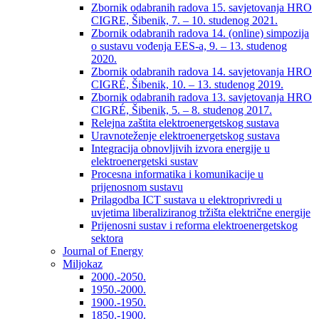
Zbornik odabranih radova 15. savjetovanja HRO
CIGRE, Šibenik, 7. – 10. studenog 2021.
Zbornik odabranih radova 14. (online) simpozija
o sustavu vođenja EES-a, 9. – 13. studenog
2020.
Zbornik odabranih radova 14. savjetovanja HRO
CIGRÉ, Šibenik, 10. – 13. studenog 2019.
Zbornik odabranih radova 13. savjetovanja HRO
CIGRÉ, Šibenik, 5. – 8. studenog 2017.
Relejna zaštita elektroenergetskog sustava
Uravnoteženje elektroenergetskog sustava
Integracija obnovljivih izvora energije u
elektroenergetski sustav
Procesna informatika i komunikacije u
prijenosnom sustavu
Prilagodba ICT sustava u elektroprivredi u
uvjetima liberaliziranog tržišta električne energije
Prijenosni sustav i reforma elektroenergetskog
sektora
Journal of Energy
Miljokaz
2000.-2050.
1950.-2000.
1900.-1950.
1850.-1900.