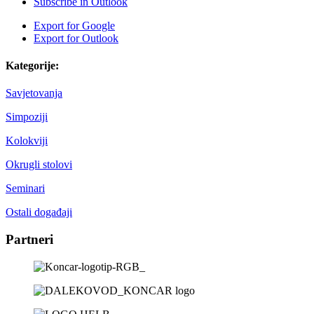
Subscribe in
Outlook
Export for
Google
Export for
Outlook
Kategorije:
Savjetovanja
Simpoziji
Kolokviji
Okrugli stolovi
Seminari
Ostali događaji
Partneri