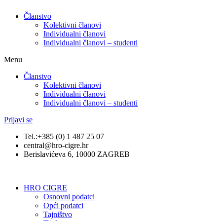
Članstvo
Kolektivni članovi
Individualni članovi
Individualni članovi – studenti
Menu
Članstvo
Kolektivni članovi
Individualni članovi
Individualni članovi – studenti
Prijavi se
Tel.:+385 (0) 1 487 25 07
central@hro-cigre.hr
Berislavićeva 6, 10000 ZAGREB
HRO CIGRE
Osnovni podatci​
Opći podatci
Tajništvo