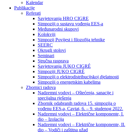
Kalendar
Publikacije
Referati
Savjetovanja HRO CIGRE
Simpoziji o sustavu vođenja EES-a
Međunarodni skupovi
Kolokviji​
Simpozij Povijest i filozofija tehnike
SEERC
Okrugli stolovi
Seminari​
Stručna rasprava​
Savjetovanja JUKO CIGRÉ
Simpoziji JUKO CIGRÉ
Simpoziji o elektrodistribucijskoj djelatnosti
Simpoziji o energetskim kabelima
Zbornici radova
Nadzemni vodovi – Oštećenja, sanacije i
specijalna rješenja
Zbornik odabranih radova 15. simpozija o
vođenu EES-a, Cavtat, 6. – 9. studenog 2022.
Nadzemni vodovi – Električne komponente, I.
dio – Izolacija
Nadzemni vodovi – Električne komponente, II.
dio – Vodiči i zaštitna užad