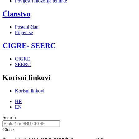
Povijest i filozofija tehnike
Članstvo
Postani član
Prijavi se
CIGRE- SEERC
CIGRE
SEERC
Korisni linkovi
Korisni linkovi
HR
EN
Search
Close