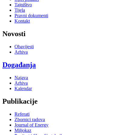
Tajništvo
Tijela
Pravni dokumenti
Kontakt
Novosti
Obavijesti
Arhiva
Događanja
Najava
Arhiva
Kalendar
Publikacije
Referati
Zbornici radova
Journal of Energy
Miljokaz