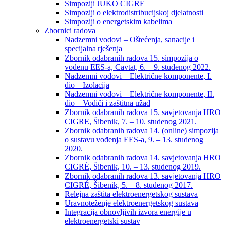
Simpoziji JUKO CIGRÉ
Simpoziji o elektrodistribucijskoj djelatnosti
Simpoziji o energetskim kabelima
Zbornici radova
Nadzemni vodovi – Oštećenja, sanacije i
specijalna rješenja
Zbornik odabranih radova 15. simpozija o
vođenu EES-a, Cavtat, 6. – 9. studenog 2022.
Nadzemni vodovi – Električne komponente, I.
dio – Izolacija
Nadzemni vodovi – Električne komponente, II.
dio – Vodiči i zaštitna užad
Zbornik odabranih radova 15. savjetovanja HRO
CIGRE, Šibenik, 7. – 10. studenog 2021.
Zbornik odabranih radova 14. (online) simpozija
o sustavu vođenja EES-a, 9. – 13. studenog
2020.
Zbornik odabranih radova 14. savjetovanja HRO
CIGRÉ, Šibenik, 10. – 13. studenog 2019.
Zbornik odabranih radova 13. savjetovanja HRO
CIGRÉ, Šibenik, 5. – 8. studenog 2017.
Relejna zaštita elektroenergetskog sustava
Uravnoteženje elektroenergetskog sustava
Integracija obnovljivih izvora energije u
elektroenergetski sustav