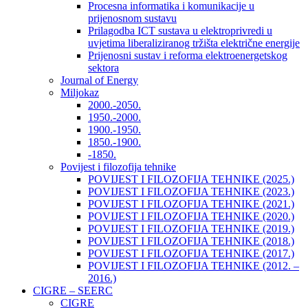
Procesna informatika i komunikacije u
prijenosnom sustavu
Prilagodba ICT sustava u elektroprivredi u
uvjetima liberaliziranog tržišta električne energije
Prijenosni sustav i reforma elektroenergetskog
sektora
Journal of Energy
Miljokaz
2000.-2050.
1950.-2000.
1900.-1950.
1850.-1900.
-1850.
Povijest i filozofija tehnike
POVIJEST I FILOZOFIJA TEHNIKE (2025.)
POVIJEST I FILOZOFIJA TEHNIKE (2023.)
POVIJEST I FILOZOFIJA TEHNIKE (2021.)
POVIJEST I FILOZOFIJA TEHNIKE (2020.)
POVIJEST I FILOZOFIJA TEHNIKE (2019.)
POVIJEST I FILOZOFIJA TEHNIKE (2018.)
POVIJEST I FILOZOFIJA TEHNIKE (2017.)
POVIJEST I FILOZOFIJA TEHNIKE (2012. –
2016.)
CIGRE – SEERC
CIGRE