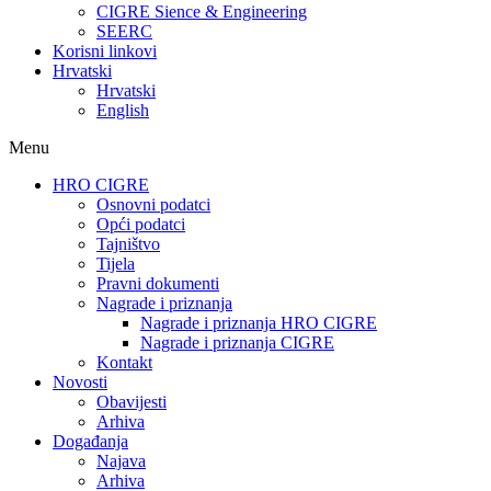
CIGRE Sience & Engineering
SEERC
Korisni linkovi
Hrvatski
Hrvatski
English
Menu
HRO CIGRE
Osnovni podatci​
Opći podatci
Tajništvo
Tijela
Pravni dokumenti
Nagrade i priznanja
Nagrade i priznanja HRO CIGRE
Nagrade i priznanja CIGRE
Kontakt
Novosti
Obavijesti
Arhiva
Događanja
Najava
Arhiva