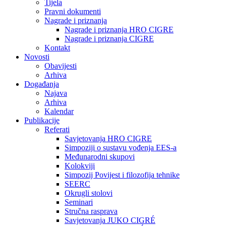
Tijela
Pravni dokumenti
Nagrade i priznanja
Nagrade i priznanja HRO CIGRE
Nagrade i priznanja CIGRE
Kontakt
Novosti
Obavijesti
Arhiva
Događanja
Najava
Arhiva
Kalendar
Publikacije
Referati
Savjetovanja HRO CIGRE
Simpoziji o sustavu vođenja EES-a
Međunarodni skupovi
Kolokviji​
Simpozij Povijest i filozofija tehnike
SEERC
Okrugli stolovi
Seminari​
Stručna rasprava​
Savjetovanja JUKO CIGRÉ