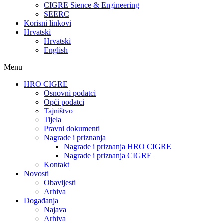
CIGRE Sience & Engineering
SEERC
Korisni linkovi
Hrvatski
Hrvatski
English
Menu
HRO CIGRE
Osnovni podatci​
Opći podatci
Tajništvo
Tijela
Pravni dokumenti
Nagrade i priznanja
Nagrade i priznanja HRO CIGRE
Nagrade i priznanja CIGRE
Kontakt
Novosti
Obavijesti
Arhiva
Događanja
Najava
Arhiva