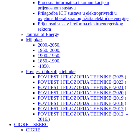
Procesna informatika i komunikacije u
prijenosnom sustavu
Prilagodba ICT sustava u elektroprivredi u
uvjetima liberaliziranog tržišta električne energije
Prijenosni sustav i reforma elektroenergetskog
sektora
Journal of Energy
Miljokaz
2000.-2050.
1950.-2000.
1900.-1950.
1850.-1900.
-1850.
Povijest i filozofija tehnike
POVIJEST I FILOZOFIJA TEHNIKE (2025.)
POVIJEST I FILOZOFIJA TEHNIKE (2023.)
POVIJEST I FILOZOFIJA TEHNIKE (2021.)
POVIJEST I FILOZOFIJA TEHNIKE (2020.)
POVIJEST I FILOZOFIJA TEHNIKE (2019.)
POVIJEST I FILOZOFIJA TEHNIKE (2018.)
POVIJEST I FILOZOFIJA TEHNIKE (2017.)
POVIJEST I FILOZOFIJA TEHNIKE (2012. –
2016.)
CIGRE – SEERC
CIGRE