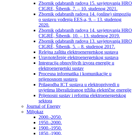
Zbornik odabranih radova 15. savjetovanja HRO
CIGRE, Šibenik, 7. – 10. studenog 2021.
Zbornik odabranih radova 14. (online) simpozija
o sustavu vođenja EES-a, 9. – 13. studenog
2020.
Zbornik odabranih radova 14. savjetovanja HRO
CIGRÉ, Šibenik, 10. – 13. studenog 2019.
Zbornik odabranih radova 13. savjetovanja HRO
CIGRÉ, Šibenik, 5. – 8. studenog 2017.
Relejna zaštita elektroenergetskog sustava
Uravnoteženje elektroenergetskog sustava
Integracija obnovljivih izvora energije u
elektroenergetski sustav
Procesna informatika i komunikacije u
prijenosnom sustavu
Prilagodba ICT sustava u elektroprivredi u
uvjetima liberaliziranog tržišta električne energije
Prijenosni sustav i reforma elektroenergetskog
sektora
Journal of Energy
Miljokaz
2000.-2050.
1950.-2000.
1900.-1950.
1850.-1900.