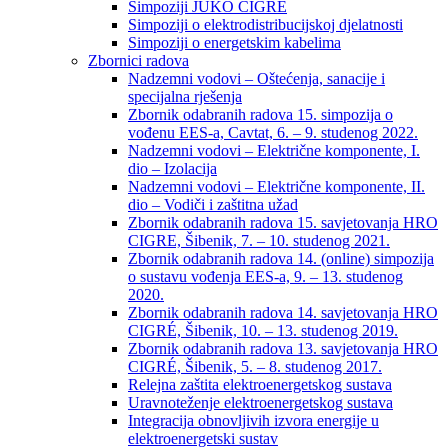
Simpoziji JUKO CIGRÉ
Simpoziji o elektrodistribucijskoj djelatnosti
Simpoziji o energetskim kabelima
Zbornici radova
Nadzemni vodovi – Oštećenja, sanacije i
specijalna rješenja
Zbornik odabranih radova 15. simpozija o
vođenu EES-a, Cavtat, 6. – 9. studenog 2022.
Nadzemni vodovi – Električne komponente, I.
dio – Izolacija
Nadzemni vodovi – Električne komponente, II.
dio – Vodiči i zaštitna užad
Zbornik odabranih radova 15. savjetovanja HRO
CIGRE, Šibenik, 7. – 10. studenog 2021.
Zbornik odabranih radova 14. (online) simpozija
o sustavu vođenja EES-a, 9. – 13. studenog
2020.
Zbornik odabranih radova 14. savjetovanja HRO
CIGRÉ, Šibenik, 10. – 13. studenog 2019.
Zbornik odabranih radova 13. savjetovanja HRO
CIGRÉ, Šibenik, 5. – 8. studenog 2017.
Relejna zaštita elektroenergetskog sustava
Uravnoteženje elektroenergetskog sustava
Integracija obnovljivih izvora energije u
elektroenergetski sustav