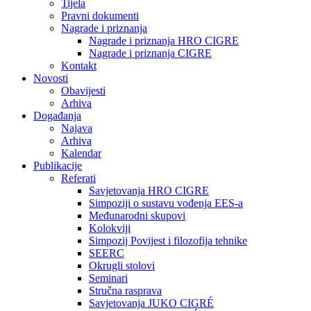
Tijela
Pravni dokumenti
Nagrade i priznanja
Nagrade i priznanja HRO CIGRE
Nagrade i priznanja CIGRE
Kontakt
Novosti
Obavijesti
Arhiva
Događanja
Najava
Arhiva
Kalendar
Publikacije
Referati
Savjetovanja HRO CIGRE
Simpoziji o sustavu vođenja EES-a
Međunarodni skupovi
Kolokviji​
Simpozij Povijest i filozofija tehnike
SEERC
Okrugli stolovi
Seminari​
Stručna rasprava​
Savjetovanja JUKO CIGRÉ