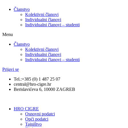
Članstvo
Kolektivni članovi
Individualni članovi
Individualni članovi – studenti
Menu
Članstvo
Kolektivni članovi
Individualni članovi
Individualni članovi – studenti
Prijavi se
Tel.:+385 (0) 1 487 25 07
central@hro-cigre.hr
Berislavićeva 6, 10000 ZAGREB
HRO CIGRE
Osnovni podatci​
Opći podatci
Tajništvo