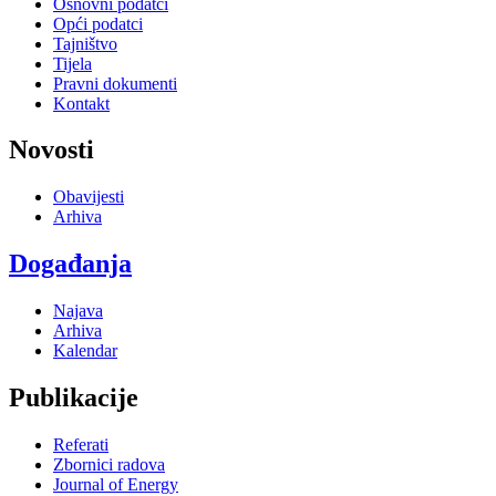
Osnovni podatci
Opći podatci
Tajništvo
Tijela
Pravni dokumenti
Kontakt
Novosti
Obavijesti
Arhiva
Događanja
Najava
Arhiva
Kalendar
Publikacije
Referati
Zbornici radova
Journal of Energy