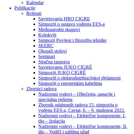
Kalendar
Publikacije
Referati
Savjetovanja HRO CIGRE
Simpoziji o sustavu vođenja EES-a
Međunarodni skupovi
Kolokviji​
Simpozij Povijest i filozofija tehnike
SEERC
Okrugli stolovi
Seminari​
Stručna rasprava​
Savjetovanja JUKO CIGRÉ
Simpoziji JUKO CIGRÉ
Simpoziji o elektrodistribucijskoj djelatnosti
Simpoziji o energetskim kabelima
Zbornici radova
Nadzemni vodovi – Oštećenja, sanacije i
specijalna rješenja
Zbornik odabranih radova 15. simpozija o
vođenu EES-a, Cavtat, 6. – 9. studenog 2022.
Nadzemni vodovi – Električne komponente, I.
dio – Izolacija
Nadzemni vodovi – Električne komponente, II.
dio – Vodiči i zaštitna užad