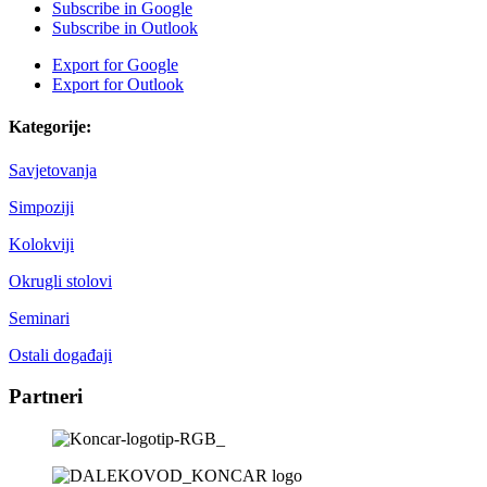
Subscribe in
Google
Subscribe in
Outlook
Export for
Google
Export for
Outlook
Kategorije:
Savjetovanja
Simpoziji
Kolokviji
Okrugli stolovi
Seminari
Ostali događaji
Partneri