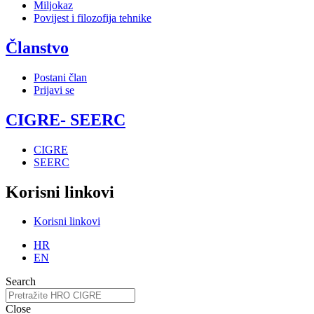
Miljokaz
Povijest i filozofija tehnike
Članstvo
Postani član
Prijavi se
CIGRE- SEERC
CIGRE
SEERC
Korisni linkovi
Korisni linkovi
HR
EN
Search
Close