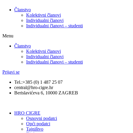
Članstvo
Kolektivni članovi
Individualni članovi
Individualni članovi – studenti
Menu
Članstvo
Kolektivni članovi
Individualni članovi
Individualni članovi – studenti
Prijavi se
Tel.:+385 (0) 1 487 25 07
central@hro-cigre.hr
Berislavićeva 6, 10000 ZAGREB
HRO CIGRE
Osnovni podatci​
Opći podatci
Tajništvo