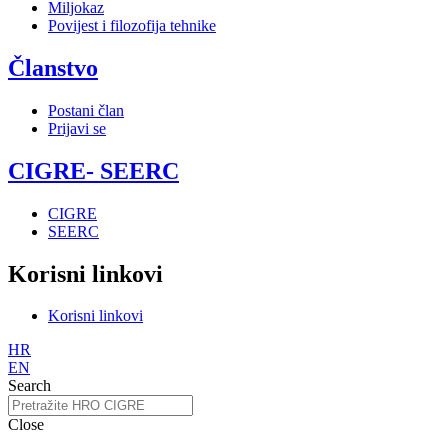
Miljokaz
Povijest i filozofija tehnike
Članstvo
Postani član
Prijavi se
CIGRE- SEERC
CIGRE
SEERC
Korisni linkovi
Korisni linkovi
HR
EN
Search
Close