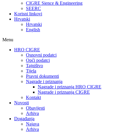
CIGRE Sience & Engineering
SEERC
Korisni linkovi
Hrvatski
Hrvatski
English
Menu
HRO CIGRE
Osnovni podatci​
Opći podatci
Tajništvo
Tijela
Pravni dokumenti
Nagrade i priznanja
Nagrade i priznanja HRO CIGRE
Nagrade i priznanja CIGRE
Kontakt
Novosti
Obavijesti
Arhiva
Događanja
Najava
Arhiva