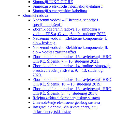
Simpoziji JUKO CIGRÉ
Simpoziji o elektrodistribucijskoj djelatnosti
Simpoziji o energetskim kabelima
Zbornici radova
Nadzemni vodovi – Oštećenja, sanacije i
specijalna rješenja
Zbornik odabranih radova 15. simpozija o
vođenu EES-a, Cavtat, 6. – 9. studenog 2022.
Nadzemni vodovi – Električne komponente, I.
dio – Izolacija
Nadzemni vodovi – Električne komponente, II.
dio – Vodiči i zaštitna užad
Zbornik odabranih radova 15. savjetovanja HRO
CIGRE, Šibenik, 7. – 10. studenog 2021.
Zbornik odabranih radova 14. (online) simpozija
o sustavu vođenja EES-a, 9. – 13. studenog
2020.
Zbornik odabranih radova 14. savjetovanja HRO
CIGRÉ, Šibenik, 10. – 13. studenog 2019.
Zbornik odabranih radova 13. savjetovanja HRO
CIGRÉ, Šibenik, 5. – 8. studenog 2017.
Relejna zaštita elektroenergetskog sustava
Uravnoteženje elektroenergetskog sustava
Integracija obnovljivih izvora energije u
elektroenergetski sustav