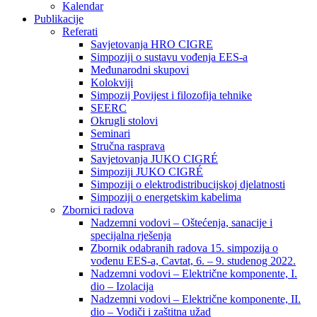
Kalendar
Publikacije
Referati
Savjetovanja HRO CIGRE
Simpoziji o sustavu vođenja EES-a
Međunarodni skupovi
Kolokviji​
Simpozij Povijest i filozofija tehnike
SEERC
Okrugli stolovi
Seminari​
Stručna rasprava​
Savjetovanja JUKO CIGRÉ
Simpoziji JUKO CIGRÉ
Simpoziji o elektrodistribucijskoj djelatnosti
Simpoziji o energetskim kabelima
Zbornici radova
Nadzemni vodovi – Oštećenja, sanacije i
specijalna rješenja
Zbornik odabranih radova 15. simpozija o
vođenu EES-a, Cavtat, 6. – 9. studenog 2022.
Nadzemni vodovi – Električne komponente, I.
dio – Izolacija
Nadzemni vodovi – Električne komponente, II.
dio – Vodiči i zaštitna užad