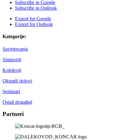
Subscribe in
Google
Subscribe in
Outlook
Export for
Google
Export for
Outlook
Kategorije:
Savjetovanja
Simpoziji
Kolokviji
Okrugli stolovi
Seminari
Ostali događaji
Partneri