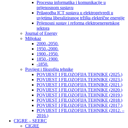
Procesna informatika i komunikacije u
prijenosnom sustavu
Prilagodba ICT sustava u elektroprivredi u
uvjetima liberaliziranog tržišta električne energije
Prijenosni sustav i reforma elektroenergetskog
sektora
Journal of Energy
Miljokaz
2000.-2050.
1950.-2000.
1900.-1950.
1850.-1900.
-1850.
Povijest i filozofija tehnike
POVIJEST I FILOZOFIJA TEHNIKE (2025.)
POVIJEST I FILOZOFIJA TEHNIKE (2023.)
POVIJEST I FILOZOFIJA TEHNIKE (2021.)
POVIJEST I FILOZOFIJA TEHNIKE (2020.)
POVIJEST I FILOZOFIJA TEHNIKE (2019.)
POVIJEST I FILOZOFIJA TEHNIKE (2018.)
POVIJEST I FILOZOFIJA TEHNIKE (2017.)
POVIJEST I FILOZOFIJA TEHNIKE (2012. –
2016.)
CIGRE – SEERC
CIGRE