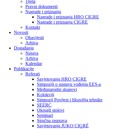
Tijela
Pravni dokumenti
Nagrade i priznanja
Nagrade i priznanja HRO CIGRE
Nagrade i priznanja CIGRE
Kontakt
Novosti
Obavijesti
Arhiva
Događanja
Najava
Arhiva
Kalendar
Publikacije
Referati
Savjetovanja HRO CIGRE
Simpoziji o sustavu vođenja EES-a
Međunarodni skupovi
Kolokviji​
Simpozij Povijest i filozofija tehnike
SEERC
Okrugli stolovi
Seminari​
Stručna rasprava​
Savjetovanja JUKO CIGRÉ