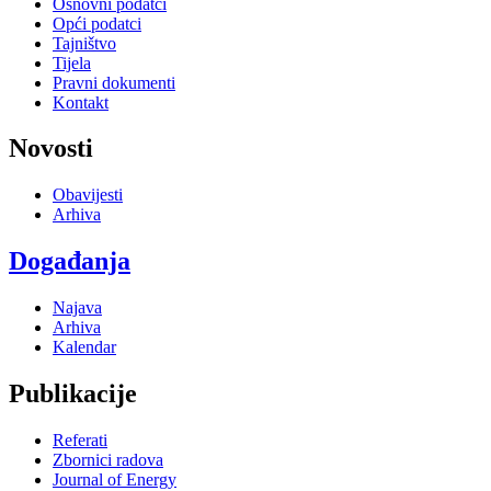
Osnovni podatci
Opći podatci
Tajništvo
Tijela
Pravni dokumenti
Kontakt
Novosti
Obavijesti
Arhiva
Događanja
Najava
Arhiva
Kalendar
Publikacije
Referati
Zbornici radova
Journal of Energy