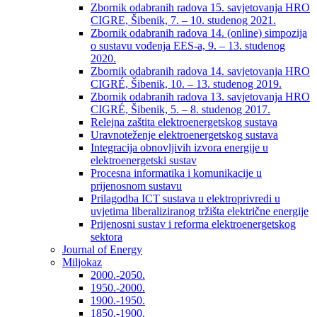
Zbornik odabranih radova 15. savjetovanja HRO
CIGRE, Šibenik, 7. – 10. studenog 2021.
Zbornik odabranih radova 14. (online) simpozija
o sustavu vođenja EES-a, 9. – 13. studenog
2020.
Zbornik odabranih radova 14. savjetovanja HRO
CIGRÉ, Šibenik, 10. – 13. studenog 2019.
Zbornik odabranih radova 13. savjetovanja HRO
CIGRÉ, Šibenik, 5. – 8. studenog 2017.
Relejna zaštita elektroenergetskog sustava
Uravnoteženje elektroenergetskog sustava
Integracija obnovljivih izvora energije u
elektroenergetski sustav
Procesna informatika i komunikacije u
prijenosnom sustavu
Prilagodba ICT sustava u elektroprivredi u
uvjetima liberaliziranog tržišta električne energije
Prijenosni sustav i reforma elektroenergetskog
sektora
Journal of Energy
Miljokaz
2000.-2050.
1950.-2000.
1900.-1950.
1850.-1900.