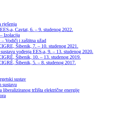
 rješenja
EES-a, Cavtat, 6. – 9. studenog 2022.
 Izolacija
– Vodiči i zaštitna užad
IGRE, Šibenik, 7. – 10. studenog 2021.
 sustavu vođenja EES-a, 9. – 13. studenog 2020.
IGRÉ, Šibenik, 10. – 13. studenog 2019.
IGRÉ, Šibenik, 5. – 8. studenog 2017.
rgetski sustav
m sustavu
liberaliziranog tržišta električne energije
tora