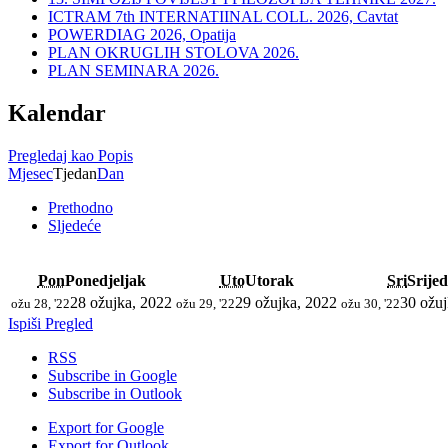
ICTRAM 7th INTERNATIINAL COLL. 2026, Cavtat
POWERDIAG 2026, Opatija
PLAN OKRUGLIH STOLOVA 2026.
PLAN SEMINARA 2026.
Kalendar
Pregledaj kao
Popis
Mjesec
Tjedan
Dan
Prethodno
Sljedeće
Pon
Ponedjeljak
Uto
Utorak
Sri
Srije
28 ožujka, 2022
29 ožujka, 2022
30 ožuj
ožu 28, '22
ožu 29, '22
ožu 30, '22
Ispiši
Pregled
RSS
Subscribe in
Google
Subscribe in
Outlook
Export for
Google
Export for
Outlook