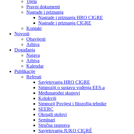
Tijela
Pravni dokumenti
Nagrade i priznanja
Nagrade i priznanja HRO CIGRE
Nagrade i priznanja CIGRE
Kontakt
Novosti
Obavijesti
Arhiva
Događanja
Najava
Arhiva
Kalendar
Publikacije
Referati
Savjetovanja HRO CIGRE
Simpoziji o sustavu vođenja EES-a
Međunarodni skupovi
Kolokviji​
Simpozij Povijest i filozofija tehnike
SEERC
Okrugli stolovi
Seminari​
Stručna rasprava​
Savjetovanja JUKO CIGRÉ