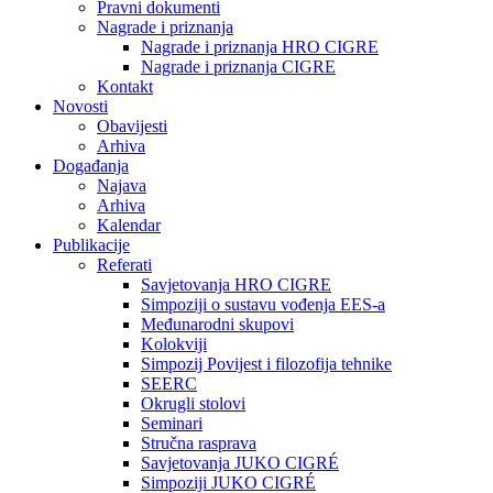
Pravni dokumenti
Nagrade i priznanja
Nagrade i priznanja HRO CIGRE
Nagrade i priznanja CIGRE
Kontakt
Novosti
Obavijesti
Arhiva
Događanja
Najava
Arhiva
Kalendar
Publikacije
Referati
Savjetovanja HRO CIGRE
Simpoziji o sustavu vođenja EES-a
Međunarodni skupovi
Kolokviji​
Simpozij Povijest i filozofija tehnike
SEERC
Okrugli stolovi
Seminari​
Stručna rasprava​
Savjetovanja JUKO CIGRÉ
Simpoziji JUKO CIGRÉ