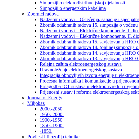
Simpoziji o elektrodistribucijskoj djelatnosti
Simpoziji o energetskim kabelima
Zbornici radova
Nadzemni vodovi – Oštećenja, sanacije i specijalna
Zbornik odabranih radova 15. simpozija o vođenu 
Nadzemni vodovi – Električne komponente, I. dio –
Nadzemni vodovi – Električne komponente, II. dio 
Zbornik odabranih radova 15. savjetovanja HRO C
Zbornik odabranih radova 14. (online) simpozija o
Zbornik odabranih radova 14. savjetovanja HRO C
Zbornik odabranih radova 13. savjetovanja HRO C
Relejna zaštita elektroenergetskog sustava
Uravnoteženje elektroenergetskog sustava
Integracija obnovljivih izvora energije u elektroene
Procesna informatika i komunikacije u prijenosno
Prilagodba ICT sustava u elektroprivredi u uvjetima 
Prijenosni sustav i reforma elektroenergetskog sek
Journal of Energy
Miljokaz
2000.-2050.
1950.-2000.
1900.-1950.
1850.-1900.
-1850.
Povijest i filozofija tehnike