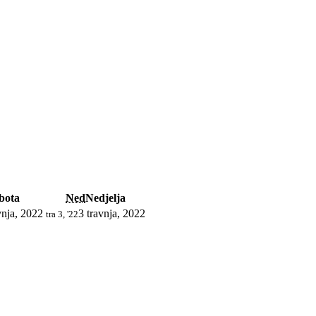
bota
Ned
Nedjelja
vnja, 2022
3 travnja, 2022
tra 3, '22