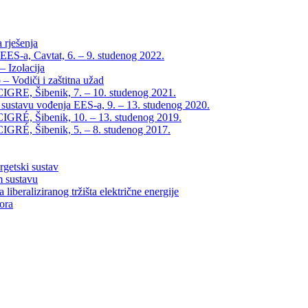
 rješenja
EES-a, Cavtat, 6. – 9. studenog 2022.
 Izolacija
– Vodiči i zaštitna užad
IGRE, Šibenik, 7. – 10. studenog 2021.
 sustavu vođenja EES-a, 9. – 13. studenog 2020.
IGRÉ, Šibenik, 10. – 13. studenog 2019.
IGRÉ, Šibenik, 5. – 8. studenog 2017.
rgetski sustav
m sustavu
liberaliziranog tržišta električne energije
tora