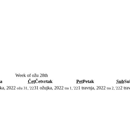
Week of ožu 28th
da
Čet
Četvrtak
Pet
Petak
Sub
Su
ka, 2022
31 ožujka, 2022
1 travnja, 2022
2 tra
ožu 31, '22
tra 1, '22
tra 2, '22