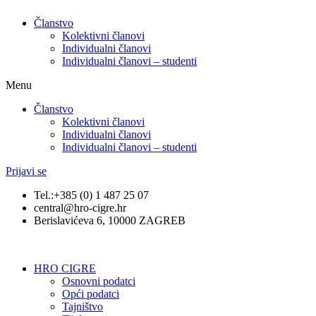
Članstvo
Kolektivni članovi
Individualni članovi
Individualni članovi – studenti
Menu
Članstvo
Kolektivni članovi
Individualni članovi
Individualni članovi – studenti
Prijavi se
Tel.:+385 (0) 1 487 25 07
central@hro-cigre.hr
Berislavićeva 6, 10000 ZAGREB
HRO CIGRE
Osnovni podatci​
Opći podatci
Tajništvo