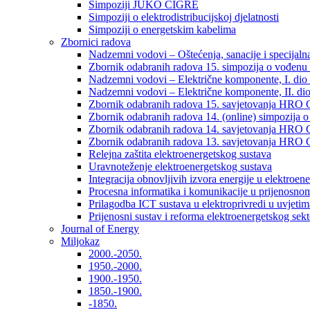
Simpoziji JUKO CIGRÉ
Simpoziji o elektrodistribucijskoj djelatnosti
Simpoziji o energetskim kabelima
Zbornici radova
Nadzemni vodovi – Oštećenja, sanacije i specijalna
Zbornik odabranih radova 15. simpozija o vođenu 
Nadzemni vodovi – Električne komponente, I. dio –
Nadzemni vodovi – Električne komponente, II. dio 
Zbornik odabranih radova 15. savjetovanja HRO C
Zbornik odabranih radova 14. (online) simpozija o
Zbornik odabranih radova 14. savjetovanja HRO C
Zbornik odabranih radova 13. savjetovanja HRO C
Relejna zaštita elektroenergetskog sustava
Uravnoteženje elektroenergetskog sustava
Integracija obnovljivih izvora energije u elektroene
Procesna informatika i komunikacije u prijenosno
Prilagodba ICT sustava u elektroprivredi u uvjetima 
Prijenosni sustav i reforma elektroenergetskog sek
Journal of Energy
Miljokaz
2000.-2050.
1950.-2000.
1900.-1950.
1850.-1900.
-1850.