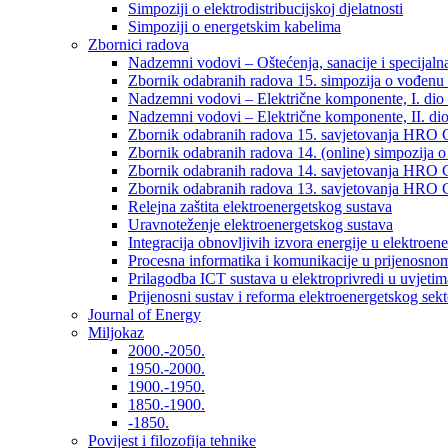
Simpoziji o elektrodistribucijskoj djelatnosti
Simpoziji o energetskim kabelima
Zbornici radova
Nadzemni vodovi – Oštećenja, sanacije i specijalna
Zbornik odabranih radova 15. simpozija o vođenu 
Nadzemni vodovi – Električne komponente, I. dio –
Nadzemni vodovi – Električne komponente, II. dio 
Zbornik odabranih radova 15. savjetovanja HRO C
Zbornik odabranih radova 14. (online) simpozija o
Zbornik odabranih radova 14. savjetovanja HRO C
Zbornik odabranih radova 13. savjetovanja HRO C
Relejna zaštita elektroenergetskog sustava
Uravnoteženje elektroenergetskog sustava
Integracija obnovljivih izvora energije u elektroene
Procesna informatika i komunikacije u prijenosno
Prilagodba ICT sustava u elektroprivredi u uvjetima 
Prijenosni sustav i reforma elektroenergetskog sek
Journal of Energy
Miljokaz
2000.-2050.
1950.-2000.
1900.-1950.
1850.-1900.
-1850.
Povijest i filozofija tehnike