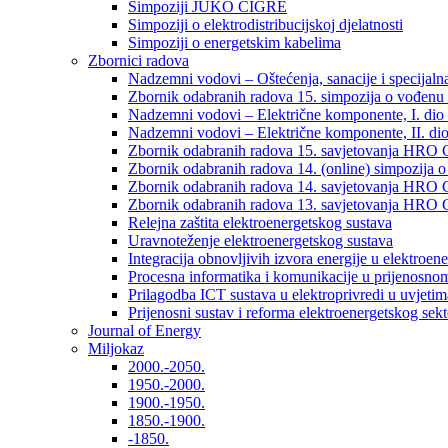
Simpoziji JUKO CIGRÉ
Simpoziji o elektrodistribucijskoj djelatnosti
Simpoziji o energetskim kabelima
Zbornici radova
Nadzemni vodovi – Oštećenja, sanacije i specijalna
Zbornik odabranih radova 15. simpozija o vođenu 
Nadzemni vodovi – Električne komponente, I. dio –
Nadzemni vodovi – Električne komponente, II. dio 
Zbornik odabranih radova 15. savjetovanja HRO C
Zbornik odabranih radova 14. (online) simpozija o
Zbornik odabranih radova 14. savjetovanja HRO C
Zbornik odabranih radova 13. savjetovanja HRO C
Relejna zaštita elektroenergetskog sustava
Uravnoteženje elektroenergetskog sustava
Integracija obnovljivih izvora energije u elektroene
Procesna informatika i komunikacije u prijenosno
Prilagodba ICT sustava u elektroprivredi u uvjetima 
Prijenosni sustav i reforma elektroenergetskog sek
Journal of Energy
Miljokaz
2000.-2050.
1950.-2000.
1900.-1950.
1850.-1900.
-1850.