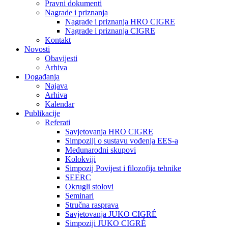
Pravni dokumenti
Nagrade i priznanja
Nagrade i priznanja HRO CIGRE
Nagrade i priznanja CIGRE
Kontakt
Novosti
Obavijesti
Arhiva
Događanja
Najava
Arhiva
Kalendar
Publikacije
Referati
Savjetovanja HRO CIGRE
Simpoziji o sustavu vođenja EES-a
Međunarodni skupovi
Kolokviji​
Simpozij Povijest i filozofija tehnike
SEERC
Okrugli stolovi
Seminari​
Stručna rasprava​
Savjetovanja JUKO CIGRÉ
Simpoziji JUKO CIGRÉ