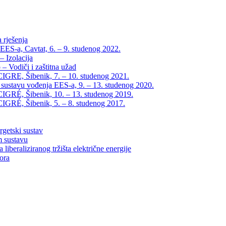
 rješenja
EES-a, Cavtat, 6. – 9. studenog 2022.
 Izolacija
– Vodiči i zaštitna užad
IGRE, Šibenik, 7. – 10. studenog 2021.
 sustavu vođenja EES-a, 9. – 13. studenog 2020.
IGRÉ, Šibenik, 10. – 13. studenog 2019.
IGRÉ, Šibenik, 5. – 8. studenog 2017.
rgetski sustav
m sustavu
liberaliziranog tržišta električne energije
tora