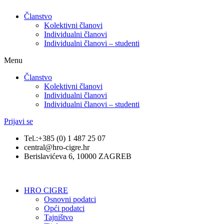
Članstvo
Kolektivni članovi
Individualni članovi
Individualni članovi – studenti
Menu
Članstvo
Kolektivni članovi
Individualni članovi
Individualni članovi – studenti
Prijavi se
Tel.:+385 (0) 1 487 25 07
central@hro-cigre.hr
Berislavićeva 6, 10000 ZAGREB
HRO CIGRE
Osnovni podatci​
Opći podatci
Tajništvo