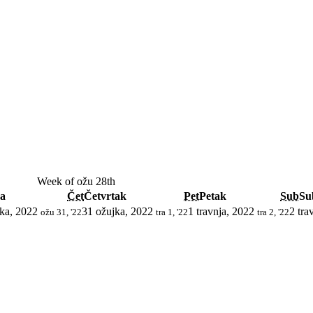
Week of ožu 28th
da
Čet
Četvrtak
Pet
Petak
Sub
Su
ka, 2022
31 ožujka, 2022
1 travnja, 2022
2 tra
ožu 31, '22
tra 1, '22
tra 2, '22