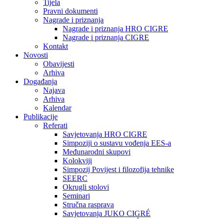
Tijela
Pravni dokumenti
Nagrade i priznanja
Nagrade i priznanja HRO CIGRE
Nagrade i priznanja CIGRE
Kontakt
Novosti
Obavijesti
Arhiva
Događanja
Najava
Arhiva
Kalendar
Publikacije
Referati
Savjetovanja HRO CIGRE
Simpoziji o sustavu vođenja EES-a
Međunarodni skupovi
Kolokviji​
Simpozij Povijest i filozofija tehnike
SEERC
Okrugli stolovi
Seminari​
Stručna rasprava​
Savjetovanja JUKO CIGRÉ