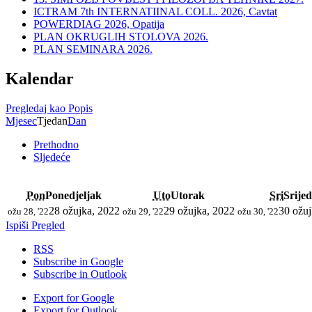
ICTRAM 7th INTERNATIINAL COLL. 2026, Cavtat
POWERDIAG 2026, Opatija
PLAN OKRUGLIH STOLOVA 2026.
PLAN SEMINARA 2026.
Kalendar
Pregledaj kao
Popis
Mjesec
Tjedan
Dan
Prethodno
Sljedeće
Pon
Ponedjeljak
Uto
Utorak
Sri
Srije
28 ožujka, 2022
29 ožujka, 2022
30 ožuj
ožu 28, '22
ožu 29, '22
ožu 30, '22
Ispiši
Pregled
RSS
Subscribe in
Google
Subscribe in
Outlook
Export for
Google
Export for
Outlook