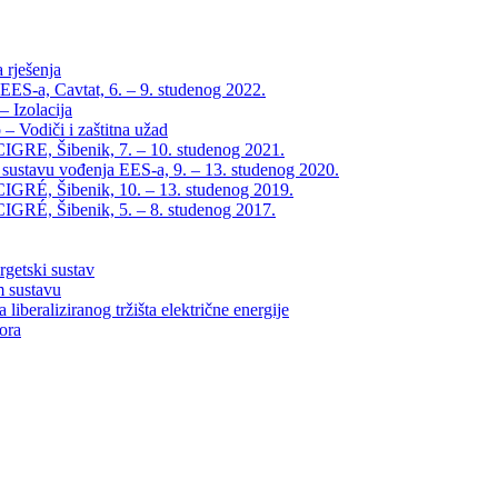
 rješenja
EES-a, Cavtat, 6. – 9. studenog 2022.
 Izolacija
– Vodiči i zaštitna užad
IGRE, Šibenik, 7. – 10. studenog 2021.
 sustavu vođenja EES-a, 9. – 13. studenog 2020.
IGRÉ, Šibenik, 10. – 13. studenog 2019.
IGRÉ, Šibenik, 5. – 8. studenog 2017.
rgetski sustav
m sustavu
liberaliziranog tržišta električne energije
tora