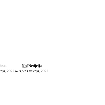
bota
Ned
Nedjelja
vnja, 2022
3 travnja, 2022
tra 3, '22