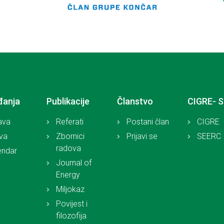
đanja
Publikacije
Članstvo
CIGRE- 
ava
Referati
Postani član
CIGRE
iva
Zbornici
Prijavi se
SEERC
radova
endar
Journal of
Energy
Miljokaz
Povijest i
filozofija