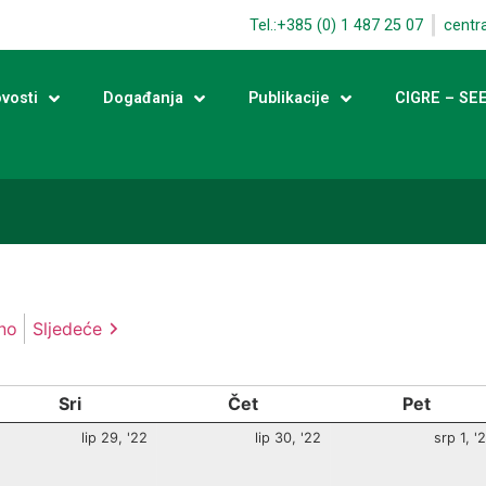
Tel.:+385 (0) 1 487 25 07
centr
vosti
Događanja
Publikacije
CIGRE – SE
no
Sljedeće
Sri
Čet
Pet
lip 29, '22
lip 30, '22
srp 1, '