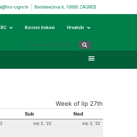
al@hro-cigre.hr
Berislavićeva 6, 10000 ZAGREB
ERC
Korisni linkovi
Hrvatski
Week of lip 27th
Sub
Ned
22
srp 2, '22
srp 3, '22