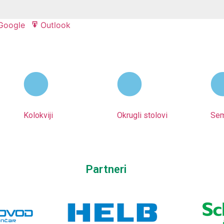
Google
Outlook
Export
Export
for
for
Kolokviji
Okrugli stolovi
Sem
Partneri