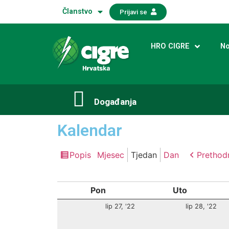
Članstvo
Prijavi se
HRO CIGRE
No
Događanja​
Kalendar
Popis
Mjesec
Tjedan
Dan
Prethod
Pregledaj
kao
Pon
Uto
lip 27, '22
lip 28, '22