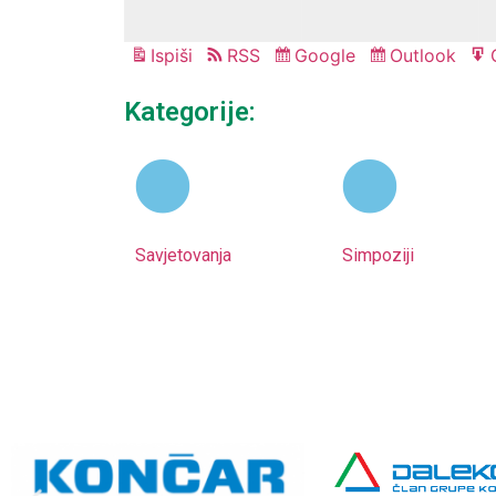
Ispiši
RSS
Google
Outlook
Pregled
Subscribe
Subscribe
in
in
Kategorije:
Savjetovanja
Simpoziji