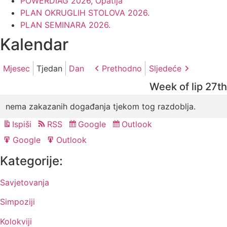
POWERDIAG 2026, Opatija
PLAN OKRUGLIH STOLOVA 2026.
PLAN SEMINARA 2026.
Kalendar
Mjesec
Tjedan
Dan
Prethodno
Sljedeće
Week of lip 27th
nema zakazanih događanja tjekom tog razdoblja.
Ispiši
RSS
Google
Outlook
Pregled
Subscribe
Subscribe
in
in
Google
Outlook
Export
Export
for
for
Kategorije:
Savjetovanja
Simpoziji
Kolokviji