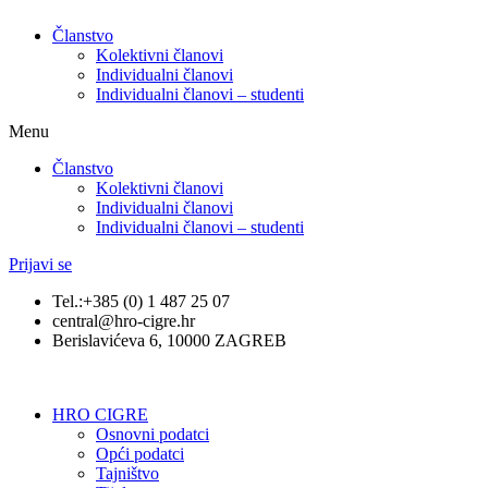
Članstvo
Kolektivni članovi
Individualni članovi
Individualni članovi – studenti
Menu
Članstvo
Kolektivni članovi
Individualni članovi
Individualni članovi – studenti
Prijavi se
Tel.:+385 (0) 1 487 25 07
central@hro-cigre.hr
Berislavićeva 6, 10000 ZAGREB
HRO CIGRE
Osnovni podatci​
Opći podatci
Tajništvo