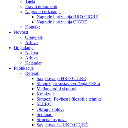
Tijela
Pravni dokumenti
Nagrade i priznanja
Nagrade i priznanja HRO CIGRE
Nagrade i priznanja CIGRE
Kontakt
Novosti
Obavijesti
Arhiva
Događanja
Najava
Arhiva
Kalendar
Publikacije
Referati
Savjetovanja HRO CIGRE
Simpoziji o sustavu vođenja EES-a
Međunarodni skupovi
Kolokviji​
Simpozij Povijest i filozofija tehnike
SEERC
Okrugli stolovi
Seminari​
Stručna rasprava​
Savjetovanja JUKO CIGRÉ