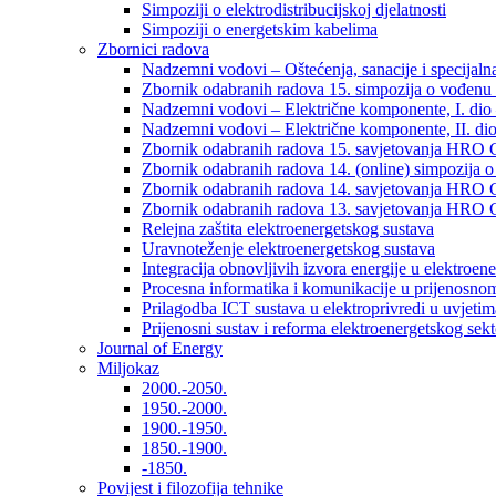
Simpoziji o elektrodistribucijskoj djelatnosti
Simpoziji o energetskim kabelima
Zbornici radova
Nadzemni vodovi – Oštećenja, sanacije i specijalna
Zbornik odabranih radova 15. simpozija o vođenu 
Nadzemni vodovi – Električne komponente, I. dio –
Nadzemni vodovi – Električne komponente, II. dio 
Zbornik odabranih radova 15. savjetovanja HRO C
Zbornik odabranih radova 14. (online) simpozija o
Zbornik odabranih radova 14. savjetovanja HRO C
Zbornik odabranih radova 13. savjetovanja HRO C
Relejna zaštita elektroenergetskog sustava
Uravnoteženje elektroenergetskog sustava
Integracija obnovljivih izvora energije u elektroene
Procesna informatika i komunikacije u prijenosno
Prilagodba ICT sustava u elektroprivredi u uvjetima 
Prijenosni sustav i reforma elektroenergetskog sek
Journal of Energy
Miljokaz
2000.-2050.
1950.-2000.
1900.-1950.
1850.-1900.
-1850.
Povijest i filozofija tehnike