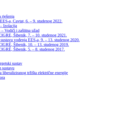
 rješenja
EES-a, Cavtat, 6. – 9. studenog 2022.
 Izolacija
– Vodiči i zaštitna užad
IGRE, Šibenik, 7. – 10. studenog 2021.
 sustavu vođenja EES-a, 9. – 13. studenog 2020.
IGRÉ, Šibenik, 10. – 13. studenog 2019.
IGRÉ, Šibenik, 5. – 8. studenog 2017.
rgetski sustav
m sustavu
liberaliziranog tržišta električne energije
tora