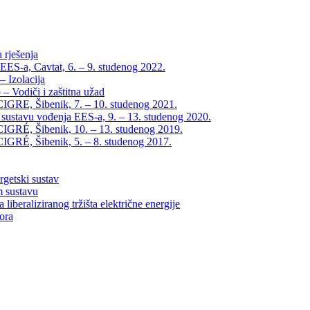
 rješenja
EES-a, Cavtat, 6. – 9. studenog 2022.
 Izolacija
– Vodiči i zaštitna užad
IGRE, Šibenik, 7. – 10. studenog 2021.
 sustavu vođenja EES-a, 9. – 13. studenog 2020.
IGRÉ, Šibenik, 10. – 13. studenog 2019.
IGRÉ, Šibenik, 5. – 8. studenog 2017.
rgetski sustav
m sustavu
liberaliziranog tržišta električne energije
tora