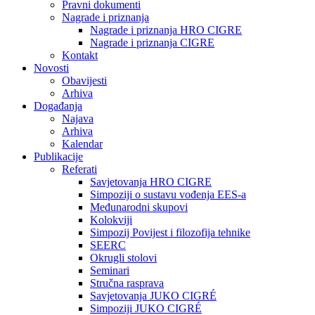
Pravni dokumenti
Nagrade i priznanja
Nagrade i priznanja HRO CIGRE
Nagrade i priznanja CIGRE
Kontakt
Novosti
Obavijesti
Arhiva
Događanja
Najava
Arhiva
Kalendar
Publikacije
Referati
Savjetovanja HRO CIGRE
Simpoziji o sustavu vođenja EES-a
Međunarodni skupovi
Kolokviji​
Simpozij Povijest i filozofija tehnike
SEERC
Okrugli stolovi
Seminari​
Stručna rasprava​
Savjetovanja JUKO CIGRÉ
Simpoziji JUKO CIGRÉ