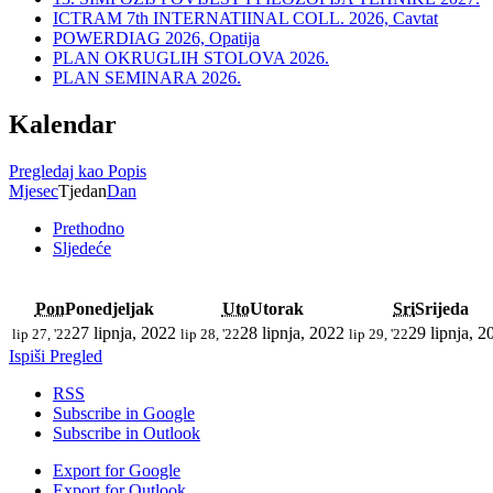
ICTRAM 7th INTERNATIINAL COLL. 2026, Cavtat
POWERDIAG 2026, Opatija
PLAN OKRUGLIH STOLOVA 2026.
PLAN SEMINARA 2026.
Kalendar
Pregledaj kao
Popis
Mjesec
Tjedan
Dan
Prethodno
Sljedeće
Pon
Ponedjeljak
Uto
Utorak
Sri
Srijeda
27 lipnja, 2022
28 lipnja, 2022
29 lipnja, 2
lip 27, '22
lip 28, '22
lip 29, '22
Ispiši
Pregled
RSS
Subscribe in
Google
Subscribe in
Outlook
Export for
Google
Export for
Outlook