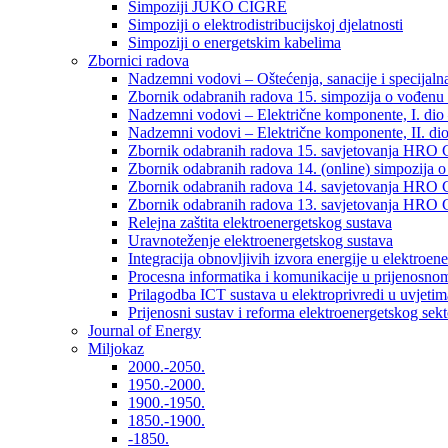
Simpoziji JUKO CIGRÉ
Simpoziji o elektrodistribucijskoj djelatnosti
Simpoziji o energetskim kabelima
Zbornici radova
Nadzemni vodovi – Oštećenja, sanacije i specijalna
Zbornik odabranih radova 15. simpozija o vođenu 
Nadzemni vodovi – Električne komponente, I. dio –
Nadzemni vodovi – Električne komponente, II. dio 
Zbornik odabranih radova 15. savjetovanja HRO C
Zbornik odabranih radova 14. (online) simpozija o
Zbornik odabranih radova 14. savjetovanja HRO C
Zbornik odabranih radova 13. savjetovanja HRO C
Relejna zaštita elektroenergetskog sustava
Uravnoteženje elektroenergetskog sustava
Integracija obnovljivih izvora energije u elektroene
Procesna informatika i komunikacije u prijenosno
Prilagodba ICT sustava u elektroprivredi u uvjetima 
Prijenosni sustav i reforma elektroenergetskog sek
Journal of Energy
Miljokaz
2000.-2050.
1950.-2000.
1900.-1950.
1850.-1900.
-1850.