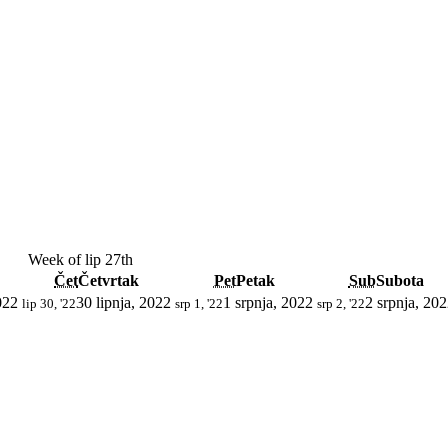
Week of lip 27th
Čet
Četvrtak
Pet
Petak
Sub
Subota
022
30 lipnja, 2022
1 srpnja, 2022
2 srpnja, 20
lip 30, '22
srp 1, '22
srp 2, '22