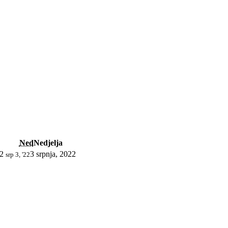
Ned
Nedjelja
22
3 srpnja, 2022
srp 3, '22