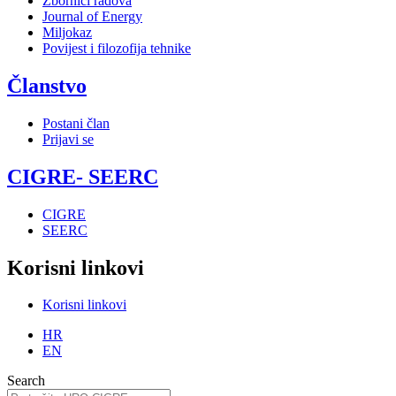
Zbornici radova
Journal of Energy
Miljokaz
Povijest i filozofija tehnike
Članstvo
Postani član
Prijavi se
CIGRE- SEERC
CIGRE
SEERC
Korisni linkovi
Korisni linkovi
HR
EN
Search