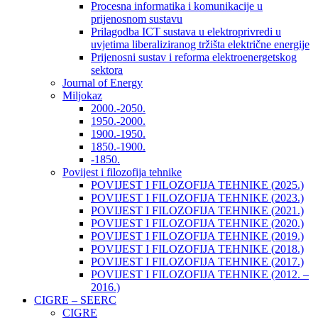
Procesna informatika i komunikacije u
prijenosnom sustavu
Prilagodba ICT sustava u elektroprivredi u
uvjetima liberaliziranog tržišta električne energije
Prijenosni sustav i reforma elektroenergetskog
sektora
Journal of Energy
Miljokaz
2000.-2050.
1950.-2000.
1900.-1950.
1850.-1900.
-1850.
Povijest i filozofija tehnike
POVIJEST I FILOZOFIJA TEHNIKE (2025.)
POVIJEST I FILOZOFIJA TEHNIKE (2023.)
POVIJEST I FILOZOFIJA TEHNIKE (2021.)
POVIJEST I FILOZOFIJA TEHNIKE (2020.)
POVIJEST I FILOZOFIJA TEHNIKE (2019.)
POVIJEST I FILOZOFIJA TEHNIKE (2018.)
POVIJEST I FILOZOFIJA TEHNIKE (2017.)
POVIJEST I FILOZOFIJA TEHNIKE (2012. –
2016.)
CIGRE – SEERC
CIGRE