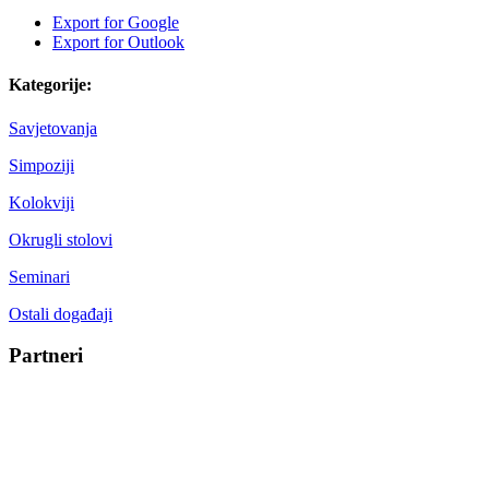
Export for
Google
Export for
Outlook
Kategorije:
Savjetovanja
Simpoziji
Kolokviji
Okrugli stolovi
Seminari
Ostali događaji
Partneri