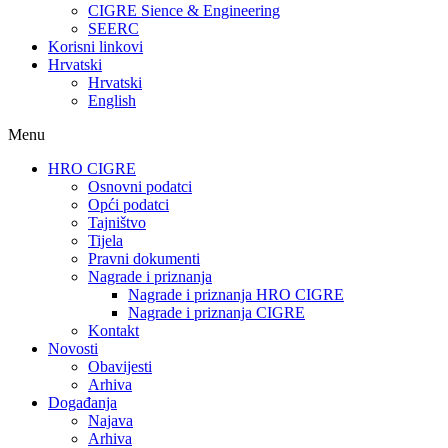
CIGRE Sience & Engineering
SEERC
Korisni linkovi
Hrvatski
Hrvatski
English
Menu
HRO CIGRE
Osnovni podatci​
Opći podatci
Tajništvo
Tijela
Pravni dokumenti
Nagrade i priznanja
Nagrade i priznanja HRO CIGRE
Nagrade i priznanja CIGRE
Kontakt
Novosti
Obavijesti
Arhiva
Događanja
Najava
Arhiva