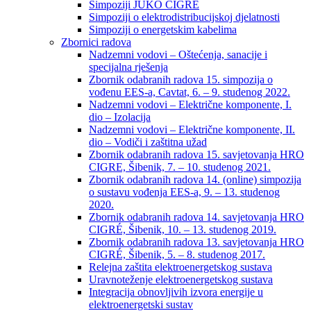
Simpoziji JUKO CIGRÉ
Simpoziji o elektrodistribucijskoj djelatnosti
Simpoziji o energetskim kabelima
Zbornici radova
Nadzemni vodovi – Oštećenja, sanacije i
specijalna rješenja
Zbornik odabranih radova 15. simpozija o
vođenu EES-a, Cavtat, 6. – 9. studenog 2022.
Nadzemni vodovi – Električne komponente, I.
dio – Izolacija
Nadzemni vodovi – Električne komponente, II.
dio – Vodiči i zaštitna užad
Zbornik odabranih radova 15. savjetovanja HRO
CIGRE, Šibenik, 7. – 10. studenog 2021.
Zbornik odabranih radova 14. (online) simpozija
o sustavu vođenja EES-a, 9. – 13. studenog
2020.
Zbornik odabranih radova 14. savjetovanja HRO
CIGRÉ, Šibenik, 10. – 13. studenog 2019.
Zbornik odabranih radova 13. savjetovanja HRO
CIGRÉ, Šibenik, 5. – 8. studenog 2017.
Relejna zaštita elektroenergetskog sustava
Uravnoteženje elektroenergetskog sustava
Integracija obnovljivih izvora energije u
elektroenergetski sustav