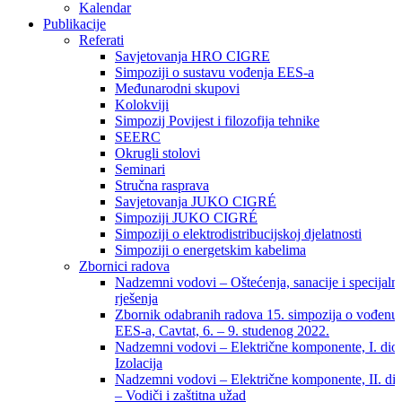
Kalendar
Publikacije
Referati
Savjetovanja HRO CIGRE
Simpoziji o sustavu vođenja EES-a
Međunarodni skupovi
Kolokviji​
Simpozij Povijest i filozofija tehnike
SEERC
Okrugli stolovi
Seminari​
Stručna rasprava​
Savjetovanja JUKO CIGRÉ
Simpoziji JUKO CIGRÉ
Simpoziji o elektrodistribucijskoj djelatnosti
Simpoziji o energetskim kabelima
Zbornici radova
Nadzemni vodovi – Oštećenja, sanacije i specijaln
rješenja
Zbornik odabranih radova 15. simpozija o vođenu
EES-a, Cavtat, 6. – 9. studenog 2022.
Nadzemni vodovi – Električne komponente, I. dio
Izolacija
Nadzemni vodovi – Električne komponente, II. di
– Vodiči i zaštitna užad