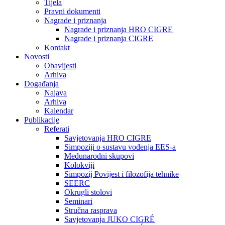
Tijela
Pravni dokumenti
Nagrade i priznanja
Nagrade i priznanja HRO CIGRE
Nagrade i priznanja CIGRE
Kontakt
Novosti
Obavijesti
Arhiva
Događanja
Najava
Arhiva
Kalendar
Publikacije
Referati
Savjetovanja HRO CIGRE
Simpoziji o sustavu vođenja EES-a
Međunarodni skupovi
Kolokviji​
Simpozij Povijest i filozofija tehnike
SEERC
Okrugli stolovi
Seminari​
Stručna rasprava​
Savjetovanja JUKO CIGRÉ