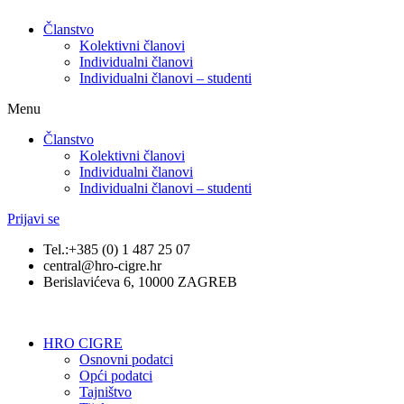
Članstvo
Kolektivni članovi
Individualni članovi
Individualni članovi – studenti
Menu
Članstvo
Kolektivni članovi
Individualni članovi
Individualni članovi – studenti
Prijavi se
Tel.:+385 (0) 1 487 25 07
central@hro-cigre.hr
Berislavićeva 6, 10000 ZAGREB
HRO CIGRE
Osnovni podatci​
Opći podatci
Tajništvo