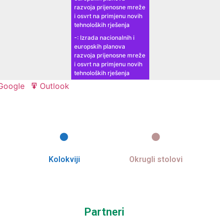
razvoja prijenosne mreže
i osvrt na primjenu novih
tehnoloških rješenja
-: Izrada nacionalnih i
europskih planova
razvoja prijenosne mreže
i osvrt na primjenu novih
tehnoloških rješenja
Google
Outlook
Export
Export
for
for
Kolokviji
Okrugli stolovi
Partneri