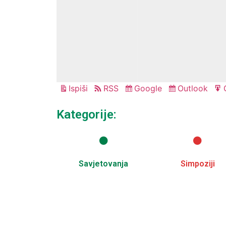
Ispiši
RSS
Google
Outlook
Pregled
Subscribe
Subscribe
in
in
Kategorije:
Savjetovanja
Simpoziji