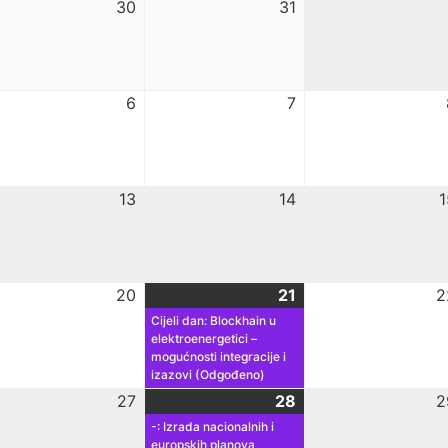
30
31
6
7
13
14
1
20
21
2
Cijeli dan: Blockhain u
elektroenergetici –
mogućnosti integracije i
izazovi (Odgođeno)
27
28
2
-: Izrada nacionalnih i
europskih planova