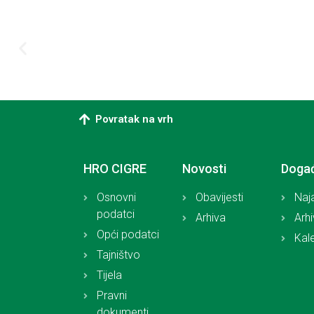
Povratak na vrh
HRO CIGRE
Novosti
Doga
Osnovni
Obavijesti
Naj
podatci
Arhiva
Arh
Opći podatci
Kal
Tajništvo
Tijela
Pravni
dokumenti