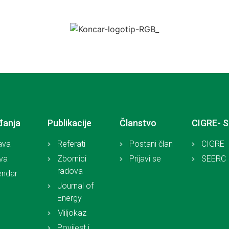
đanja
Publikacije
Članstvo
CIGRE- 
ava
Referati
Postani član
CIGRE
iva
Zbornici
Prijavi se
SEERC
radova
endar
Journal of
Energy
Miljokaz
Povijest i