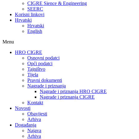
CIGRE Sience & Engineering
SEERC
Korisni linkovi
Hrvatski
Hrvatski
English
Menu
HRO CIGRE
Osnovni podatci​
Opći podatci
Tajništvo
Tijela
Pravni dokumenti
Nagrade i priznanja
Nagrade i priznanja HRO CIGRE
Nagrade i priznanja CIGRE
Kontakt
Novosti
Obavijesti
Arhiva
Događanja
Najava
Arhiva