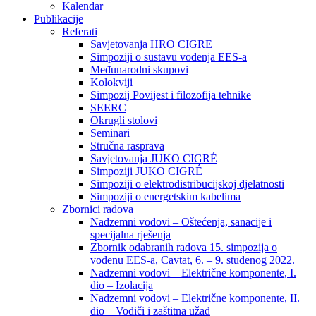
Kalendar
Publikacije
Referati
Savjetovanja HRO CIGRE
Simpoziji o sustavu vođenja EES-a
Međunarodni skupovi
Kolokviji​
Simpozij Povijest i filozofija tehnike
SEERC
Okrugli stolovi
Seminari​
Stručna rasprava​
Savjetovanja JUKO CIGRÉ
Simpoziji JUKO CIGRÉ
Simpoziji o elektrodistribucijskoj djelatnosti
Simpoziji o energetskim kabelima
Zbornici radova
Nadzemni vodovi – Oštećenja, sanacije i
specijalna rješenja
Zbornik odabranih radova 15. simpozija o
vođenu EES-a, Cavtat, 6. – 9. studenog 2022.
Nadzemni vodovi – Električne komponente, I.
dio – Izolacija
Nadzemni vodovi – Električne komponente, II.
dio – Vodiči i zaštitna užad