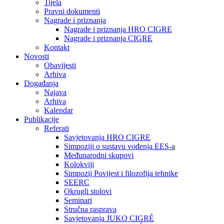
Tijela
Pravni dokumenti
Nagrade i priznanja
Nagrade i priznanja HRO CIGRE
Nagrade i priznanja CIGRE
Kontakt
Novosti
Obavijesti
Arhiva
Događanja
Najava
Arhiva
Kalendar
Publikacije
Referati
Savjetovanja HRO CIGRE
Simpoziji o sustavu vođenja EES-a
Međunarodni skupovi
Kolokviji​
Simpozij Povijest i filozofija tehnike
SEERC
Okrugli stolovi
Seminari​
Stručna rasprava​
Savjetovanja JUKO CIGRÉ