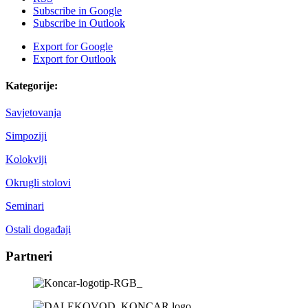
Subscribe in
Google
Subscribe in
Outlook
Export for
Google
Export for
Outlook
Kategorije:
Savjetovanja
Simpoziji
Kolokviji
Okrugli stolovi
Seminari
Ostali događaji
Partneri