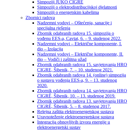
Simpoziji JUKO CIGRÉ
Simpoziji o elektrodistribucijskoj djelatnosti
Simpoziji o energetskim kabelima
Zbornici radova
Nadzemni vodovi – Oštećenja, sanacije i
specijalna rješenja
Zbornik odabranih radova 15. simpozija o
vođenu EES-a, Cavtat, 6. – 9. studenog 2022.
Nadzemni vodovi – Električne komponente, I.
dio – Izolacija
Nadzemni vodovi – Električne komponente, II.
dio – Vodiči i zaštitna užad
Zbornik odabranih radova 15. savjetovanja HRO
CIGRE, Šibenik, 7. – 10. studenog 2021.
Zbornik odabranih radova 14. (online) simpozija
o sustavu vođenja EES-a, 9. – 13. studenog
2020.
Zbornik odabranih radova 14. savjetovanja HRO
CIGRÉ, Šibenik, 10. – 13. studenog 2019.
Zbornik odabranih radova 13. savjetovanja HRO
CIGRÉ, Šibenik, 5. – 8. studenog 2017.
Relejna zaštita elektroenergetskog sustava
Uravnoteženje elektroenergetskog sustava
Integracija obnovljivih izvora energije u
elektroenergetski sustav