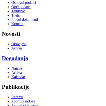
Osnovni podatci
Opći podatci
Tajništvo
Tijela
Pravni dokumenti
Kontakt
Novosti
Obavijesti
Arhiva
Događanja
Najava
Arhiva
Kalendar
Publikacije
Referati
Zbornici radova
Journal of Energy