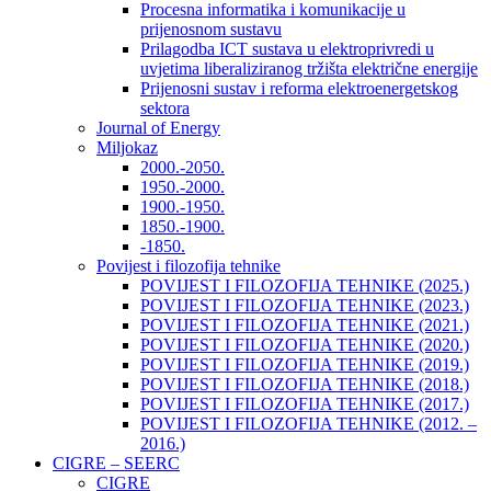
Procesna informatika i komunikacije u
prijenosnom sustavu
Prilagodba ICT sustava u elektroprivredi u
uvjetima liberaliziranog tržišta električne energije
Prijenosni sustav i reforma elektroenergetskog
sektora
Journal of Energy
Miljokaz
2000.-2050.
1950.-2000.
1900.-1950.
1850.-1900.
-1850.
Povijest i filozofija tehnike
POVIJEST I FILOZOFIJA TEHNIKE (2025.)
POVIJEST I FILOZOFIJA TEHNIKE (2023.)
POVIJEST I FILOZOFIJA TEHNIKE (2021.)
POVIJEST I FILOZOFIJA TEHNIKE (2020.)
POVIJEST I FILOZOFIJA TEHNIKE (2019.)
POVIJEST I FILOZOFIJA TEHNIKE (2018.)
POVIJEST I FILOZOFIJA TEHNIKE (2017.)
POVIJEST I FILOZOFIJA TEHNIKE (2012. –
2016.)
CIGRE – SEERC
CIGRE