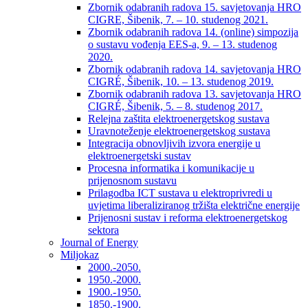
Zbornik odabranih radova 15. savjetovanja HRO
CIGRE, Šibenik, 7. – 10. studenog 2021.
Zbornik odabranih radova 14. (online) simpozija
o sustavu vođenja EES-a, 9. – 13. studenog
2020.
Zbornik odabranih radova 14. savjetovanja HRO
CIGRÉ, Šibenik, 10. – 13. studenog 2019.
Zbornik odabranih radova 13. savjetovanja HRO
CIGRÉ, Šibenik, 5. – 8. studenog 2017.
Relejna zaštita elektroenergetskog sustava
Uravnoteženje elektroenergetskog sustava
Integracija obnovljivih izvora energije u
elektroenergetski sustav
Procesna informatika i komunikacije u
prijenosnom sustavu
Prilagodba ICT sustava u elektroprivredi u
uvjetima liberaliziranog tržišta električne energije
Prijenosni sustav i reforma elektroenergetskog
sektora
Journal of Energy
Miljokaz
2000.-2050.
1950.-2000.
1900.-1950.
1850.-1900.