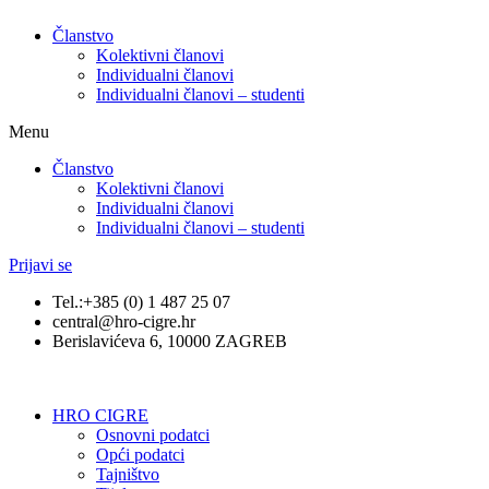
Članstvo
Kolektivni članovi
Individualni članovi
Individualni članovi – studenti
Menu
Članstvo
Kolektivni članovi
Individualni članovi
Individualni članovi – studenti
Prijavi se
Tel.:+385 (0) 1 487 25 07
central@hro-cigre.hr
Berislavićeva 6, 10000 ZAGREB
HRO CIGRE
Osnovni podatci​
Opći podatci
Tajništvo