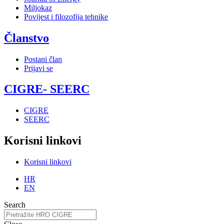
Miljokaz
Povijest i filozofija tehnike
Članstvo
Postani član
Prijavi se
CIGRE- SEERC
CIGRE
SEERC
Korisni linkovi
Korisni linkovi
HR
EN
Search