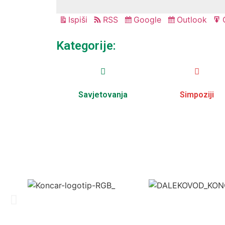
Ispiši
RSS
Google
Outlook
Pregled
Subscribe
Subscribe
in
in
Kategorije:
Savjetovanja
Simpoziji