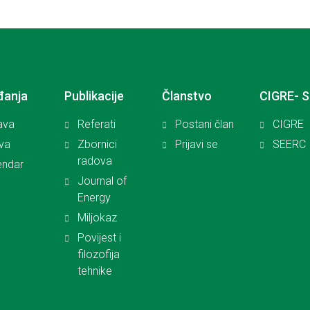
đanja
Publikacije
Članstvo
CIGRE- 
ava
Referati
Postani član
CIGRE
iva
Zbornici
Prijavi se
SEERC
radova
endar
Journal of
Energy
Miljokaz
Povijest i
filozofija
tehnike