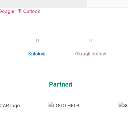
Google
Outlook
Export
Export
for
for
Kolokviji
Okrugli stolovi
Partneri