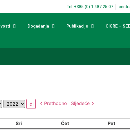
Tel.:+385 (0) 1 487 25 07
centr
vosti
Događanja
Publikacije
CIGRE – SE
Godina
Prethodno
Sljedeće
Sri
Čet
Pet