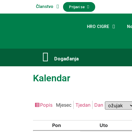
Članstvo
Prijavi se
HRO CIGRE
No
Događanja​
Kalendar
Mjesec
Popis
Mjesec
Tjedan
Dan
Pregledaj
kao
Pon
Uto