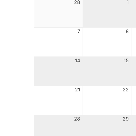
28
1
7
8
14
15
21
22
28
29