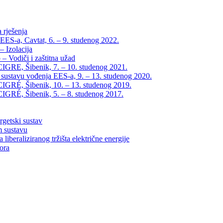
 rješenja
EES-a, Cavtat, 6. – 9. studenog 2022.
 Izolacija
– Vodiči i zaštitna užad
IGRE, Šibenik, 7. – 10. studenog 2021.
 sustavu vođenja EES-a, 9. – 13. studenog 2020.
IGRÉ, Šibenik, 10. – 13. studenog 2019.
IGRÉ, Šibenik, 5. – 8. studenog 2017.
rgetski sustav
m sustavu
liberaliziranog tržišta električne energije
tora