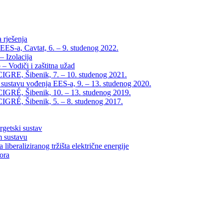
 rješenja
EES-a, Cavtat, 6. – 9. studenog 2022.
 Izolacija
– Vodiči i zaštitna užad
IGRE, Šibenik, 7. – 10. studenog 2021.
 sustavu vođenja EES-a, 9. – 13. studenog 2020.
IGRÉ, Šibenik, 10. – 13. studenog 2019.
IGRÉ, Šibenik, 5. – 8. studenog 2017.
rgetski sustav
m sustavu
liberaliziranog tržišta električne energije
tora