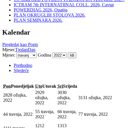
ICTRAM 7th INTERNATIINAL COLL. 2026, Cavtat
POWERDIAG 2026, Opatija
PLAN OKRUGLIH STOLOVA 2026.
PLAN SEMINARA 2026.
Kalendar
Pregledaj kao
Popis
Mjesec
Tjedan
Dan
Mjesec
Godina
Prethodno
Sljedeće
Pon
Ponedjeljak
Uto
Utorak
Sri
Srijeda
29
29
30
30
28
28 ožujka,
ožujka,
ožujka,
31
31 ožujka, 2022
2022
2022
2022
5
5 travnja,
6
6 travnja,
4
4 travnja, 2022
7
7 travnja, 2022
2022
2022
12
12
13
13