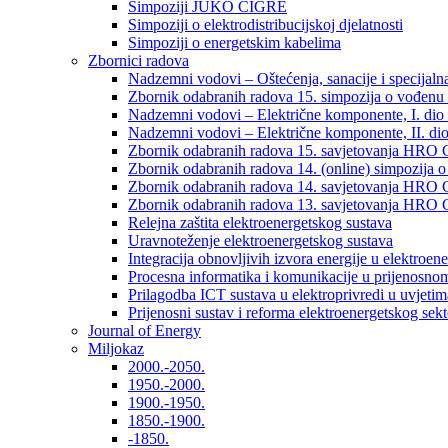
Simpoziji JUKO CIGRÉ
Simpoziji o elektrodistribucijskoj djelatnosti
Simpoziji o energetskim kabelima
Zbornici radova
Nadzemni vodovi – Oštećenja, sanacije i specijalna
Zbornik odabranih radova 15. simpozija o vođenu 
Nadzemni vodovi – Električne komponente, I. dio –
Nadzemni vodovi – Električne komponente, II. dio 
Zbornik odabranih radova 15. savjetovanja HRO C
Zbornik odabranih radova 14. (online) simpozija o
Zbornik odabranih radova 14. savjetovanja HRO C
Zbornik odabranih radova 13. savjetovanja HRO C
Relejna zaštita elektroenergetskog sustava
Uravnoteženje elektroenergetskog sustava
Integracija obnovljivih izvora energije u elektroene
Procesna informatika i komunikacije u prijenosno
Prilagodba ICT sustava u elektroprivredi u uvjetima 
Prijenosni sustav i reforma elektroenergetskog sek
Journal of Energy
Miljokaz
2000.-2050.
1950.-2000.
1900.-1950.
1850.-1900.
-1850.