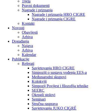
Tijela
Pravni dokumenti
Nagrade i priznanja
Nagrade i priznanja HRO CIGRE
Nagrade i priznanja CIGRE
Kontakt
Novosti
Obavijesti
Arhiva
Događanja
Najava
Arhiva
Kalendar
Publikacije
Referati
Savjetovanja HRO CIGRE
Simpoziji o sustavu vođenja EES-a
Međunarodni skupovi
Kolokviji​
Simpozij Povijest i filozofija tehnike
SEERC
Okrugli stolovi
Seminari​
Stručna rasprava​
Savjetovanja JUKO CIGRÉ