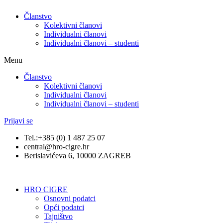
Članstvo
Kolektivni članovi
Individualni članovi
Individualni članovi – studenti
Menu
Članstvo
Kolektivni članovi
Individualni članovi
Individualni članovi – studenti
Prijavi se
Tel.:+385 (0) 1 487 25 07
central@hro-cigre.hr
Berislavićeva 6, 10000 ZAGREB
HRO CIGRE
Osnovni podatci​
Opći podatci
Tajništvo