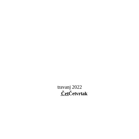
travanj 2022
Čet
Četvrtak