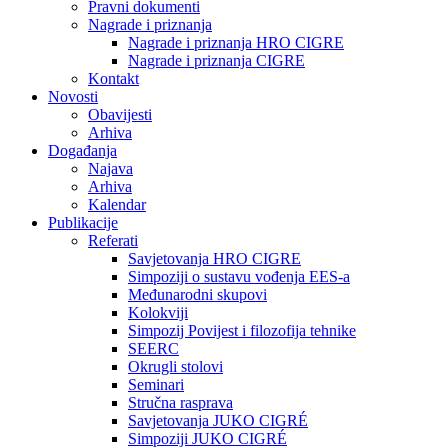
Pravni dokumenti
Nagrade i priznanja
Nagrade i priznanja HRO CIGRE
Nagrade i priznanja CIGRE
Kontakt
Novosti
Obavijesti
Arhiva
Događanja
Najava
Arhiva
Kalendar
Publikacije
Referati
Savjetovanja HRO CIGRE
Simpoziji o sustavu vođenja EES-a
Međunarodni skupovi
Kolokviji​
Simpozij Povijest i filozofija tehnike
SEERC
Okrugli stolovi
Seminari​
Stručna rasprava​
Savjetovanja JUKO CIGRÉ
Simpoziji JUKO CIGRÉ