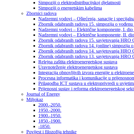
Simpoziji o elektrodistribucijskoj djelatnosti
Simpoziji o energetskim kabelima
Zbornici radova
Nadzemni vodovi – Oštećenja, sanacije i specijalna
Zbornik odabranih radova 15. simpozija o vođenu 
Nadzemni vodovi – Električne komponente, I. dio –
Nadzemni vodovi – Električne komponente, II. dio 
Zbornik odabranih radova 15. savjetovanja HRO C
Zbornik odabranih radova 14. (online) simpozija o
Zbornik odabranih radova 14. savjetovanja HRO C
Zbornik odabranih radova 13. savjetovanja HRO C
Relejna zaštita elektroenergetskog sustava
Uravnoteženje elektroenergetskog sustava
Integracija obnovljivih izvora energije u elektroene
Procesna informatika i komunikacije u prijenosno
Prilagodba ICT sustava u elektroprivredi u uvjetima 
Prijenosni sustav i reforma elektroenergetskog sek
Journal of Energy
Miljokaz
2000.-2050.
1950.-2000.
1900.-1950.
1850.-1900.
-1850.
Povijest i filozofija tehnike