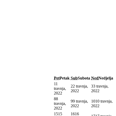
Pet
Petak
Sub
Subota
Ned
Nedjelja
1
1
2
2 travnja,
3
3 travnja,
travnja,
2022
2022
2022
8
8
9
9 travnja,
10
10 travnja,
travnja,
2022
2022
2022
15
15
16
16